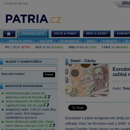
ZKU
PÁTEK 07.08.2026
ZPRAVODAJSTVÍ
AKCIE & FONDY
MĚNY & SAZBY
KOMODIT
|
PŘEHLED ZPRÁV
|
AKCIOVÉ
|
EKONOMICKÉ
|
MĚNY
|
KOMODITY
|
SL
PX
2 785,07
-0,71%
DAX
26 355,35
0,82%
NDQ
26 693,18
1,31%
CZK/€
24,246
0,08%
Detail - články
HLEDAT V KOMENTÁŘÍCH
Eurodol
začíná 
Pokročilé hledání
hledat
04.08.2014 
INVESTIČNÍ DOPORUČENÍ
Autor:
Tom
AstraZeneca jako sázka na
defenzivu mimo AI horečku
Arista Networks: AI může firmě
zajistit příznivý vítr do zad
Analytický radar: Colt CZ roste díky
vyšší marži, širší integraci i
stabilnějšímu byznysu
Eurodolar v pátek korigoval své ztráty p
Nové střelivo pro další růst. Patria
odhady. Vrací se tím lehce nad 1,3400.
mění cílovou cenu pro Colt CZ
banky Espírito Santo situaci na trhu pra
Goldman Sachs: Je dobrý okamžik