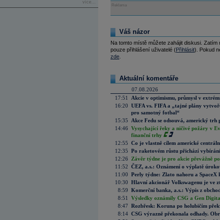
více...
Reklama
Váš názor
Na tomto místě můžete zahájit diskusi. Zatím
pouze přihlášení uživatelé (
Přihlásit
). Pokud ne
zde
.
Aktuální komentáře
07.08.2026
17:51
Akcie v optimismu, průmysl v extrémn
16:20
UEFA vs. FIFA a „tajné plány vytvoř
pro samotný fotbal“
15:35
Akce Fedu se odsouvá, americký trh 
14:46
Vysychající řeky a ničivé požáry v E
finanční trhy
12:55
Co je vlastně cílem americké centrál
12:35
Po raketovém růstu přichází vybírán
12:26
Závěr týdne je pro akcie převážně po
11:52
ČEZ, a.s.: Oznámení o výplatě úrok
11:00
Perly týdne: Zlato nahoru a SpaceX 
10:30
Hlavní akcionář Volkswagenu je ve z
8:59
Komerční banka, a.s.: Výpis z obchod
8:51
Výsledky oznámily CSG a Gen Digital
8:47
Rozbřesk: Koruna po holubičím přek
8:14
CSG výrazně překonala odhady. Obran