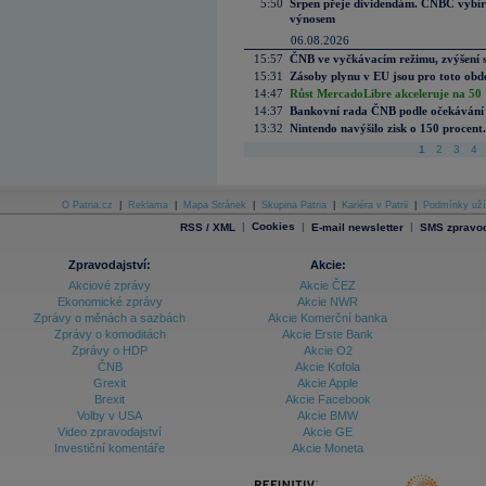
5:50
Srpen přeje dividendám. CNBC vybírá
výnosem
06.08.2026
15:57
ČNB ve vyčkávacím režimu, zvýšení s
15:31
Zásoby plynu v EU jsou pro toto obdo
14:47
Růst MercadoLibre akceleruje na 50 %
14:37
Bankovní rada ČNB podle očekávání 
13:32
Nintendo navýšilo zisk o 150 procen
1
2
3
4
O Patria.cz
|
Reklama
|
Mapa Stránek
|
Skupina Patria
|
Kariéra v Patrii
|
Podmínky uží
|
Cookies
|
|
RSS / XML
E-mail newsletter
SMS zpravod
Zpravodajství:
Akcie:
Akciové zprávy
Akcie ČEZ
Ekonomické zprávy
Akcie NWR
Zprávy o měnách a sazbách
Akcie Komerční banka
Zprávy o komoditách
Akcie Erste Bank
Zprávy o HDP
Akcie O2
ČNB
Akcie Kofola
Grexit
Akcie Apple
Brexit
Akcie Facebook
Volby v USA
Akcie BMW
Video zpravodajství
Akcie GE
Investiční komentáře
Akcie Moneta