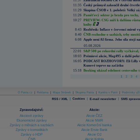
11:37
Zahraniční obchod ČR v červnu skonč
11:35
Český průmysl zakončil druhé čtvrtlet
11:29
Skupina ČSOB v 1. pololetí: Velký zá
11:26
Paměťový sektor je brzda pro techy,
10:27
PREVIEW: CSG míří k dalšímu růstu.
knihy
8:43
Rozbřesk: Inflace v červenci mírně v
8:40
ČNB rozhodne o sazbách, trhy mezitím
6:08
Apple není AI firma. Jeho síla stojí n
05.08.2026
22:01
S&P 500 po rekordní rally vyčkával,
18:03
Prémiové akcie, Mag495 a další pokr
16:05
PODCAST ROZHOVORY: Eli Lilly vs. 
Kunové teprve na začátku
15:18
Booking ukázal odolnost cestovního trh
1
2
3
4
O Patria.cz
|
Reklama
|
Mapa Stránek
|
Skupina Patria
|
Kariéra v Patrii
|
Podmínky uží
|
Cookies
|
|
RSS / XML
E-mail newsletter
SMS zpravod
Zpravodajství:
Akcie:
Akciové zprávy
Akcie ČEZ
Ekonomické zprávy
Akcie NWR
Zprávy o měnách a sazbách
Akcie Komerční banka
Zprávy o komoditách
Akcie Erste Bank
Zprávy o HDP
Akcie O2
ČNB
Akcie Kofola