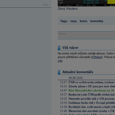
více...
Zdroj: Reuters
Tagy:
ropa
,
brent
,
komodity
Reklama
Váš názor
Na tomto místě můžete zahájit diskusi. Zatím
pouze přihlášení uživatelé (
Přihlásit
). Pokud ne
zde
.
Aktuální komentáře
06.08.2026
15:57
ČNB ve vyčkávacím režimu, zvýšení s
15:31
Zásoby plynu v EU jsou pro toto obdo
14:47
Růst MercadoLibre akceleruje na 50 %
14:37
Bankovní rada ČNB podle očekávání 
13:32
Nintendo navýšilo zisk o 150 procen
13:19
Goldman Sachs vidí v Evropě přehlíže
11:59
Rychlejší růst, vyšší marže a lepší v
11:40
Meziroční růst stavební výroby v ČR