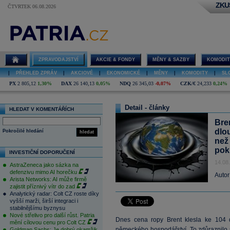
ZKU
ČTVRTEK 06.08.2026
ZPRAVODAJSTVÍ
AKCIE & FONDY
MĚNY & SAZBY
KOMODIT
|
PŘEHLED ZPRÁV
|
AKCIOVÉ
|
EKONOMICKÉ
|
MĚNY
|
KOMODITY
|
SL
PX
2 805,12
1,30%
DAX
26 140,13
0,05%
NDQ
26 345,03
-0,07%
CZK/€
24,233
0,24%
Detail - články
HLEDAT V KOMENTÁŘÍCH
Bre
dlo
Pokročilé hledání
hledat
než 
pok
INVESTIČNÍ DOPORUČENÍ
14.08
AstraZeneca jako sázka na
defenzivu mimo AI horečku
Autor
Arista Networks: AI může firmě
zajistit příznivý vítr do zad
Analytický radar: Colt CZ roste díky
vyšší marži, širší integraci i
stabilnějšímu byznysu
Nové střelivo pro další růst. Patria
Dnes cena ropy Brent klesla ke 104 
mění cílovou cenu pro Colt CZ
německého hospodářství. To zdůraznilo 
Goldman Sachs: Je dobrý okamžik