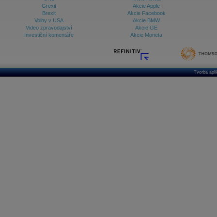
Grexit
Akcie Apple
Brexit
Akcie Facebook
Volby v USA
Akcie BMW
Video zpravodajství
Akcie GE
Investiční komentáře
Akcie Moneta
Tvorba apl