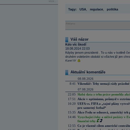
více...
Tagy:
USA
,
regulace
,
politika
Reklama
Váš názor
Kdo víc škodí
18.08.2014 22:03
Kdyby jenom prezidenti . To u nás v kotlině čes
druhém volebním období si všichni již jen chroc
Karel IV
Aktuální komentáře
08.08.2026
8:41
Víkendář: Trhy nemají rády prázdné 
07.08.2026
22:05
Slabá data z trhu práce pomohla akc
17:51
Akcie v optimismu, průmysl v extrémn
16:20
UEFA vs. FIFA a „tajné plány vytvoř
pro samotný fotbal“
15:35
Akce Fedu se odsouvá, americký trh 
14:46
Vysychající řeky a ničivé požáry v E
finanční trhy
12:55
Co je vlastně cílem americké centrál