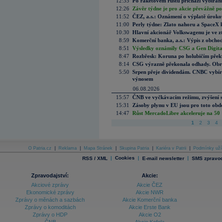
12:35
Po raketovém růstu přichází vybírán
12:26
Závěr týdne je pro akcie převážně po
11:52
ČEZ, a.s.: Oznámení o výplatě úrok
11:00
Perly týdne: Zlato nahoru a SpaceX 
10:30
Hlavní akcionář Volkswagenu je ve z
8:59
Komerční banka, a.s.: Výpis z obchod
8:51
Výsledky oznámily CSG a Gen Digital
8:47
Rozbřesk: Koruna po holubičím přek
8:14
CSG výrazně překonala odhady. Obran
5:50
Srpen přeje dividendám. CNBC vybírá
výnosem
06.08.2026
15:57
ČNB ve vyčkávacím režimu, zvýšení s
15:31
Zásoby plynu v EU jsou pro toto obdo
14:47
Růst MercadoLibre akceleruje na 50 %
1
2
3
4
O Patria.cz
|
Reklama
|
Mapa Stránek
|
Skupina Patria
|
Kariéra v Patrii
|
Podmínky uží
|
Cookies
|
|
RSS / XML
E-mail newsletter
SMS zpravod
Zpravodajství:
Akcie:
Akciové zprávy
Akcie ČEZ
Ekonomické zprávy
Akcie NWR
Zprávy o měnách a sazbách
Akcie Komerční banka
Zprávy o komoditách
Akcie Erste Bank
Zprávy o HDP
Akcie O2