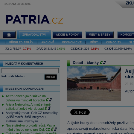
ZKU
SOBOTA 08.08.2026
ZPRAVODAJSTVÍ
AKCIE & FONDY
MĚNY & SAZBY
KOMODIT
|
PŘEHLED ZPRÁV
|
AKCIOVÉ
|
EKONOMICKÉ
|
MĚNY
|
KOMODITY
|
SL
PX
2 785,07
-0,71%
DAX
26 319,45
0,69%
CZK/€
24,224
-0,02%
CZK/$
20,959
0,00%
Detail - články
HLEDAT V KOMENTÁŘÍCH
Asi
slu
Pokročilé hledání
hledat
21.10
INVESTIČNÍ DOPORUČENÍ
Autor
AstraZeneca jako sázka na
defenzivu mimo AI horečku
Arista Networks: AI může firmě
zajistit příznivý vítr do zad
Analytický radar: Colt CZ roste díky
vyšší marži, širší integraci i
stabilnějšímu byznysu
Asijské burzy dnes neudržely pozitivní m
Nové střelivo pro další růst. Patria
zpracovávají makroekonomická data, kte
mění cílovou cenu pro Colt CZ
Goldman Sachs: Je dobrý okamžik