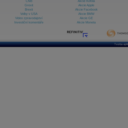
ČNB
Akcie Kofola
Grexit
Akcie Apple
Brexit
Akcie Facebook
Volby v USA
Akcie BMW
Video zpravodajství
Akcie GE
Investiční komentáře
Akcie Moneta
Tvorba apl