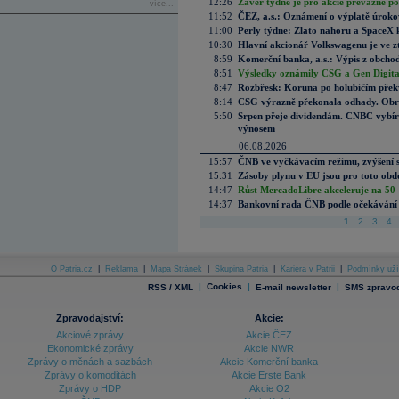
12:26
Závěr týdne je pro akcie převážně po
více...
11:52
ČEZ, a.s.: Oznámení o výplatě úrok
11:00
Perly týdne: Zlato nahoru a SpaceX 
10:30
Hlavní akcionář Volkswagenu je ve z
8:59
Komerční banka, a.s.: Výpis z obchod
8:51
Výsledky oznámily CSG a Gen Digital
8:47
Rozbřesk: Koruna po holubičím přek
8:14
CSG výrazně překonala odhady. Obran
5:50
Srpen přeje dividendám. CNBC vybírá
výnosem
06.08.2026
15:57
ČNB ve vyčkávacím režimu, zvýšení s
15:31
Zásoby plynu v EU jsou pro toto obdo
14:47
Růst MercadoLibre akceleruje na 50 %
14:37
Bankovní rada ČNB podle očekávání 
1
2
3
4
O Patria.cz
|
Reklama
|
Mapa Stránek
|
Skupina Patria
|
Kariéra v Patrii
|
Podmínky uží
|
Cookies
|
|
RSS / XML
E-mail newsletter
SMS zpravod
Zpravodajství:
Akcie:
Akciové zprávy
Akcie ČEZ
Ekonomické zprávy
Akcie NWR
Zprávy o měnách a sazbách
Akcie Komerční banka
Zprávy o komoditách
Akcie Erste Bank
Zprávy o HDP
Akcie O2