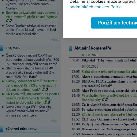
Detailně si cookies můžete upravit
výhled. Lilly překonává Novo
podmínkách cookies Patria
.
Nordisk
Booking ukázal odolnost cestovního
Tagy:
indexy
,
akcie
,
Asie
trhu. Investoři přešli i slabší výhled
Použít jen techn
Novo Nordisk překonal očekávání,
akcie přesto klesají. Investoři řeší
Reklama
marže a budoucí růst
více...
Aktuální komentáře
IPO, M&A
08.08.2026
Čínský čipový gigant CXMT při
burzovním debutu vystřelil přes 500
8:41
Víkendář: Trhy nemají rády prázdné 
%. Překonal i největší banku země
07.08.2026
Stát by mohl dát na burzu až 40
22:05
Slabá data z trhu práce pomohla akc
procent akcií pražského letiště v
17:51
Akcie v optimismu, průmysl v extrémn
roce 2028, řekl Babiš
Čínský Moonshot AI míří na burzu.
16:20
UEFA vs. FIFA a „tajné plány vytvoř
Jeho model Kimi K3 znovu rozvířil
pro samotný fotbal“
debatu o budoucnosti AI
15:35
Akce Fedu se odsouvá, americký trh 
SK Hynix míří na Nasdaq. O jeden z
14:46
Vysychající řeky a ničivé požáry v E
největších burzovních debutů v
finanční trhy
historii je obrovský zájem
12:55
Co je vlastně cílem americké centrál
Nová vlna mega IPO hýbe trhy.
12:35
Po raketovém růstu přichází vybírán
Rychlé zařazování do indexů
12:26
Závěr týdne je pro akcie převážně po
přináší šance i rizika
11:52
ČEZ, a.s.: Oznámení o výplatě úrok
více...
11:00
Perly týdne: Zlato nahoru a SpaceX 
10:30
Hlavní akcionář Volkswagenu je ve z
TÝDENNÍ PŘEHLEDY
8:59
Komerční banka, a.s.: Výpis z obchod