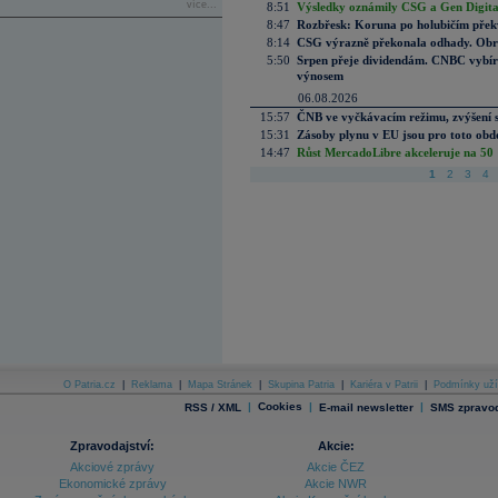
více...
8:51
Výsledky oznámily CSG a Gen Digital
8:47
Rozbřesk: Koruna po holubičím přek
8:14
CSG výrazně překonala odhady. Obran
5:50
Srpen přeje dividendám. CNBC vybírá
výnosem
06.08.2026
15:57
ČNB ve vyčkávacím režimu, zvýšení s
15:31
Zásoby plynu v EU jsou pro toto obdo
14:47
Růst MercadoLibre akceleruje na 50 %
1
2
3
4
O Patria.cz
|
Reklama
|
Mapa Stránek
|
Skupina Patria
|
Kariéra v Patrii
|
Podmínky uží
|
Cookies
|
|
RSS / XML
E-mail newsletter
SMS zpravod
Zpravodajství:
Akcie:
Akciové zprávy
Akcie ČEZ
Ekonomické zprávy
Akcie NWR