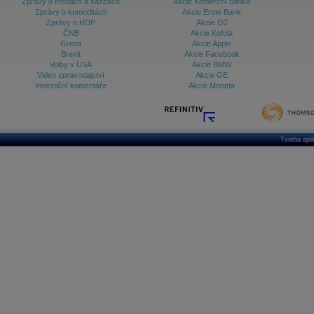
Zprávy o měnách a sazbách
Akcie Komerční banka
Zprávy o komoditách
Akcie Erste Bank
Zprávy o HDP
Akcie O2
ČNB
Akcie Kofola
Grexit
Akcie Apple
Brexit
Akcie Facebook
Volby v USA
Akcie BMW
Video zpravodajství
Akcie GE
Investiční komentáře
Akcie Moneta
Tvorba apl