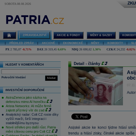
ZKU
SOBOTA 08.08.2026
ZPRAVODAJSTVÍ
AKCIE & FONDY
MĚNY & SAZBY
KOMODIT
|
PŘEHLED ZPRÁV
|
AKCIOVÉ
|
EKONOMICKÉ
|
MĚNY
|
KOMODITY
|
SL
PX
2 785,07
-0,71%
DAX
26 319,45
0,69%
NDQ
26 690,62
1,30%
CZK/€
24,232
-0,02%
Detail - články
HLEDAT V KOMENTÁŘÍCH
Asi
obc
Pokročilé hledání
hledat
07.11
INVESTIČNÍ DOPORUČENÍ
Autor
AstraZeneca jako sázka na
defenzivu mimo AI horečku
Arista Networks: AI může firmě
zajistit příznivý vítr do zad
Analytický radar: Colt CZ roste díky
vyšší marži, širší integraci i
stabilnějšímu byznysu
Nové střelivo pro další růst. Patria
Asijské akcie ke konci týdne hlásí smí
mění cílovou cenu pro Colt CZ
trendu a hlásí zisky, čínské akcie spíš
Goldman Sachs: Je dobrý okamžik