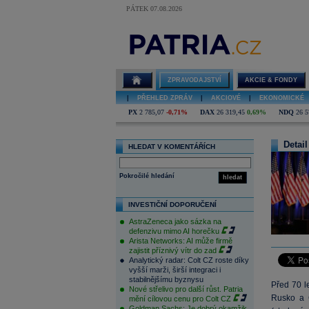
PÁTEK 07.08.2026
ZPRAVODAJSTVÍ
AKCIE & FONDY
|
PŘEHLED ZPRÁV
|
AKCIOVÉ
|
EKONOMICKÉ
PX
2 785,07
-0,71%
DAX
26 319,45
0,69%
NDQ
26 5
Detail
HLEDAT V KOMENTÁŘÍCH
Pokročilé hledání
hledat
INVESTIČNÍ DOPORUČENÍ
AstraZeneca jako sázka na
defenzivu mimo AI horečku
Arista Networks: AI může firmě
zajistit příznivý vítr do zad
Analytický radar: Colt CZ roste díky
vyšší marži, širší integraci i
stabilnějšímu byznysu
Před 70 l
Nové střelivo pro další růst. Patria
Rusko a Č
mění cílovou cenu pro Colt CZ
Goldman Sachs: Je dobrý okamžik