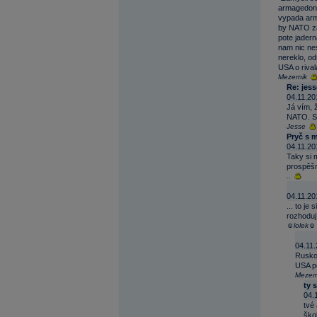
armagedon."
vypada arma
by NATO za
pote jader
nam nic ne
nereklo, od
USA o rival
Mezernik
Re: jess
04.11.20
Já vím, 
NATO. Sk
Jesse
Pryč s 
04.11.20
Taky si 
prospěšně
..
04.11.20
... to j
rozhoduj
☺lolek☺
04.11.
Rusko 
USA po
Mezern
ty 
04.
tvé
ško