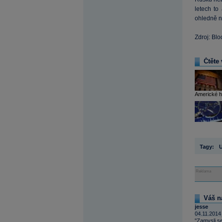
letech to
ohledně n
Zdroj: Bl
Čtěte 
Americké h
Tagy:
Reklama
Váš n
jesse
04.11.2014
"Zamysli se