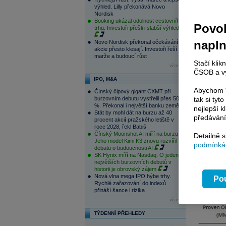
jaderných
výhled. Lilly překonává Novo
Nordisk
poměr Rus
Booking ukázal odolnost cestovního
Povol
trhu. Investoři přešli i slabší výhled
napl
Novo Nordisk překonal očekávání,
akcie přesto klesají. Investoři řeší
marže a budoucí růst
Stačí klik
více...
ČSOB a vy
IPO, M&A
Abychom V
Čínský čipový gigant CXMT při
burzovním debutu vystřelil přes 500
tak si ty
%. Překonal i největší banku země
nejlepší k
Stát by mohl dát na burzu až 40
předávání
procent akcií pražského letiště v
roce 2028, řekl Babiš
Čínský Moonshot AI míří na burzu.
Detailně 
Jeho model Kimi K3 znovu rozvířil
podmínkác
debatu o budoucnosti AI
SK Hynix míří na Nasdaq. O jeden z
největších burzovních debutů v
historii je obrovský zájem
Nová vlna mega IPO hýbe trhy.
Pou
Rychlé zařazování do indexů
přináší šance i rizika
více...
TÝDENNÍ PŘEHLEDY