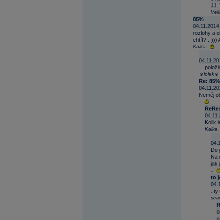
JJ. 
Vel
85%
04.11.2014
rozlohy a 
chtít? :-))
Kalka.
04.11.20
... polo
☺lolek☺
Re: 85%
04.11.20
Neměj ob
..
ReRe:
04.11.
Kolik 
Kalka.
04.
Do p
Na 
jak
..
to j
04.
..ty
sea
R
0
o