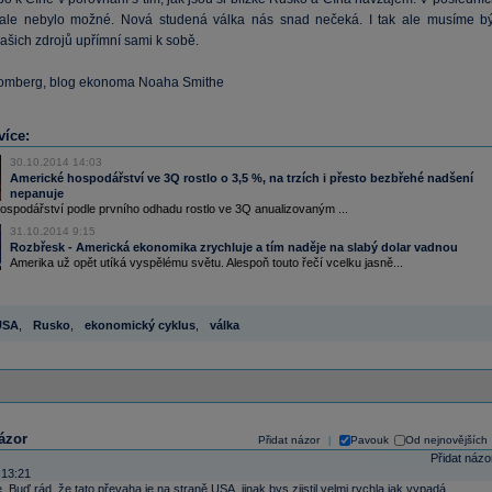
 ale nebylo možné. Nová studená válka nás snad nečeká. I tak ale musíme bý
ašich zdrojů upřímní sami k sobě.
oomberg, blog ekonoma Noaha Smithe
více:
30.10.2014 14:03
Americké hospodářství ve 3Q rostlo o 3,5 %, na trzích i přesto bezbřehé nadšení
nepanuje
ospodářství podle prvního odhadu rostlo ve 3Q anualizovaným ...
31.10.2014 9:15
Rozbřesk - Americká ekonomika zrychluje a tím naděje na slabý dolar vadnou
Amerika už opět utíká vyspělému světu. Alespoň touto řečí vcelku jasně...
USA
,
Rusko
,
ekonomický cyklus
,
válka
ázor
Přidat názor
Pavouk
Od nejnovějších
|
Přidat názo
 13:21
. Buď rád, že tato převaha je na straně USA, jinak bys zjistil velmi rychla jak vypadá