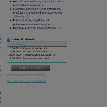
Akce Fedu se odsouvá, americký trh práce
překvapil opět negativně
(1)
Goldman Sachs vidí v Evropě přehlížené
příležitosti. U dvou akcií očekává více než
100% růst
(1)
Prémiové akcie, Mag495 a další
pokračování současného cyklu
(1)
Definitivní proražení stoletého trendu?
(1)
é
Kalendář událostí
né
Čas
Událost
,
8:00
DE - Průmyslová výroba, y/y
14:30
USA - Míra nezaměstnanosti, s.a.
14:30
USA - Průměrná hodinová mzda, y/y
14:30
USA - Změna počtu prac. míst
o
e
UDÁLOSTI ONLINE
é
u
Dlouhodobý ekonomický kalendář ČR
í
Dlouhodobý ekonomický kalendář Svět
ž
ky
 k
h