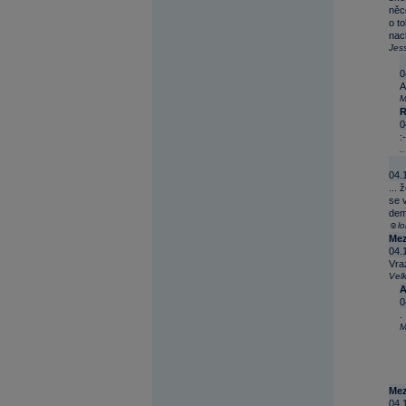
něco
o to
nach
Jes
0
A
M
R
0
:-
..
04.
...
se 
demo
☺lo
Mez
04.
Vraz
Vel
A
0
.
M
Mez
04.