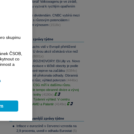
Hlavní akcionář Volkswagenu je ve ztrátě,
e
automobilku vyzval k rychlým opatřením
(1969x)
Srpen přeje dividendám. CNBC vybírá mezi
aristokraty s růstovým potenciálem i
pravidelným výnosem
(1518x)
pro skupinu
Nejčtenější zprávy týdne
Goldman Sachs vidí v Evropě přehlížené
příležitosti. U dvou akcií očekává více než
ránek ČSOB,
100% růst
(8001x)
kytnout co
PODCAST ROZHOVORY: Eli Lilly vs. Novo
innost a
Nordisk. Revoluce v léčbě obezity je podle
MUDr. Kunové teprve na začátku
(6384x)
CSG výrazně překonala odhady. Obranná
a
divize táhne růst, výhled potvrzen
(4446x)
PREVIEW: CSG míří k dalšímu růstu.
Klíčové bude tempo obranné divize a vývoj
zakázkové knihy
(4190x)
PODCAST Týdenní výhled: V centru
pozornosti AMD a Palantir
(4149x)
ím
Nejdiskutovanější zprávy týdne
Inflace v eurozóně v červenci vzrostla na
2,9 procenta, uvedl v odhadu Eurostat
(5)