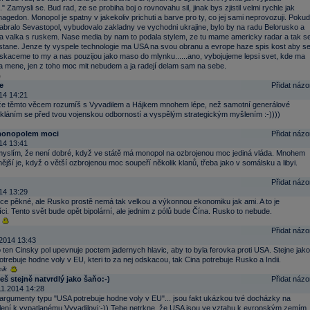
 Zamysli se. Bud rad, ze se probiha boj o rovnovahu sil, jinak bys zjistil velmi rychle jak
gedon. Monopol je spatny v jakekoliv prichuti a barve pro ty, co jej sami neprovozuji. Pokud
bralo Sevastopol, vybudovalo zakladny ve vychodni ukrajine, bylo by na radu Belorusko a
na valka s ruskem. Nase media by nam to podala stylem, ze tu mame americky radar a tak s
stane. Jenze ty vyspele technologie ma USA na svou obranu a evrope haze spis kost aby s
skaceme to my a nas pouzijou jako maso do mlynku......ano, vybojujeme lepsi svet, kde ma
a mene, jen z toho moc mit nebudem a ja radejí delam sam na sebe.
e
Přidat názo
14 14:21
že těmto věcem rozumíš s Vyvadilem a Hájkem mnohem lépe, než samotní generálové
láním se před tvou vojenskou odborností a vyspělým strategickým myšlením :-))))
monopolem moci
Přidat názo
14 13:41
myslím, že není dobré, když ve státě má monopol na ozbrojenou moc jediná vláda. Mnohem
jší je, když o větší ozbrojenou moc soupeří několik klanů, třeba jako v somálsku a libyi.
Přidat názo
14 13:29
e sice pěkné, ale Rusko prostě nemá tak velkou a výkonnou ekonomiku jak ami. A to je
íci. Tento svět bude opět bipolární, ale jednim z pólů bude Čína. Rusko to nebude.
Přidat názo
2014 13:43
ten Cinsky pol upevnuje poctem jadernych hlavic, aby to byla ferovka proti USA. Stejne jako
trebuje hodne voly v EU, kteri to za nej odskacou, tak Cina potrebuje Rusko a Indii.
ik
seš stejně natvrdlý jako šaňo:-)
Přidat názo
11.2014 14:28
 argumenty typu "USA potrebuje hodne voly v EU"... jsou fakt ukázkou tvé docházky na
lení k vypatlanému Vyvadilovi:-)) Tebe netrkne, že USA jsou ve vztahu k evropským zemím