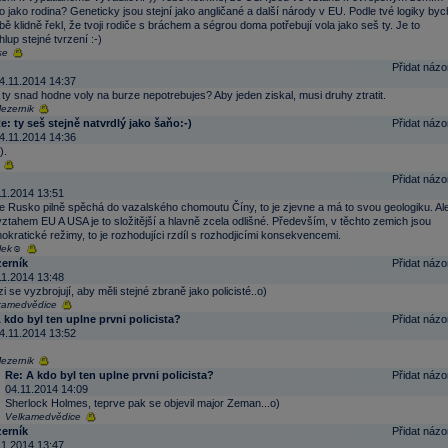
 jako rodina? Geneticky jsou stejní jako angličané a další národy v EU. Podle tvé logiky byc
bě klidně řekl, že tvoji rodiče s bráchem a ségrou doma potřebují vola jako seš ty. Je to
lup stejné tvrzení :-)
se
Přidat názo
4.11.2014 14:37
 ty snad hodne voly na burze nepotrebujes? Aby jeden ziskal, musi druhy ztratit.
ezernik
e: ty seš stejně natvrdlý jako šaňo:-)
Přidat názo
4.11.2014 14:36
).
Přidat názo
11.2014 13:51
 že Rusko pilně spěchá do vazalského chomoutu Číny, to je zjevne a má to svou geologiku. Al
vztahem EU A USA je to složitější a hlavně zcela odlišné. Především, v těchto zemich jsou
kratické režimy, to je rozhodujíci rzdíl s rozhodjicími konsekvencemi.
lek☺
erník
Přidat názo
11.2014 13:48
i se vyzbrojují, aby měli stejné zbraně jako policisté..o)
kamedvědice
 kdo byl ten uplne prvni policista?
Přidat názo
4.11.2014 13:52
ezernik
Re: A kdo byl ten uplne prvni policista?
Přidat názo
04.11.2014 14:09
Sherlock Holmes, teprve pak se objevil major Zeman...o)
Velkamedvědice
erník
Přidat názo
11.2014 13:47