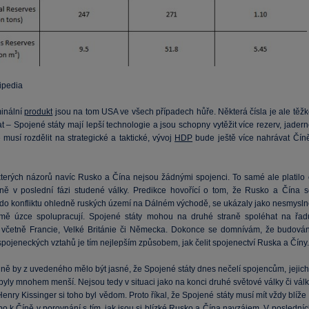
ipedia
inální
produkt
jsou na tom USA ve všech případech hůře. Některá čísla je ale těžk
 – Spojené státy mají lepší technologie a jsou schopny vytěžit více rezerv, jader
 musí rozdělit na strategické a taktické, vývoj
HDP
bude ještě více nahrávat Číně
terých názorů navíc Rusko a Čína nejsou žádnými spojenci. To samé ale platilo 
ě v poslední fázi studené války. Predikce hovořící o tom, že Rusko a Čína s
do konfliktu ohledně ruských území na Dálném východě, se ukázaly jako nesmysln
mě úzce spolupracují. Spojené státy mohou na druhé straně spoléhat na řad
 včetně Francie, Velké Británie či Německa. Dokonce se domnívám, že budován
pojeneckých vztahů je tím nejlepším způsobem, jak čelit spojenectví Ruska a Číny.
ě by z uvedeného mělo být jasné, že Spojené státy dnes nečelí spojencům, jejich
byly mnohem menší. Nejsou tedy v situaci jako na konci druhé světové války či vál
enry Kissinger si toho byl vědom. Proto říkal, že Spojené státy musí mít vždy blíže
o k Číně v porovnání s tím, jak jsou si blízké Rusko a Čína navzájem. V posledníc