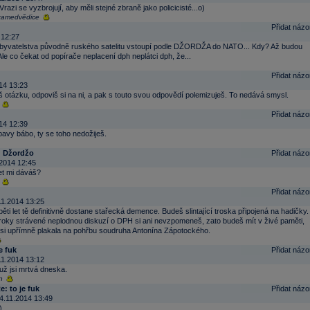
Vrazi se vyzbrojují, aby měli stejné zbraně jako policicisté...o)
kamedvědice
Přidat názo
 12:27
obyvatelstva původně ruského satelitu vstoupí podle DŽORDŽA do NATO... Kdy? Až budou
) Ale co čekat od popírače neplacení dph neplátci dph, že...
Přidat názo
14 13:23
žíš otázku, odpoviš si na ni, a pak s touto svou odpovědí polemizuješ. To nedává smysl.
Přidat názo
14 12:39
avy bábo, ty se toho nedožiješ.
 Džordžo
Přidat názo
2014 12:45
let mi dáváš?
Přidat názo
11.2014 13:25
ěti let tě definitivně dostane stařecká demence. Budeš slintající troska připojená na hadičky.
roky strávené neplodnou diskuzí o DPH si ani nevzpomeneš, zato budeš mít v živé paměti,
 jsi upřímně plakala na pohřbu soudruha Antonína Zápotockého.
e fuk
Přidat názo
11.2014 13:12
 už jsi mrtvá dneska.
n
e: to je fuk
Přidat názo
4.11.2014 13:49
)