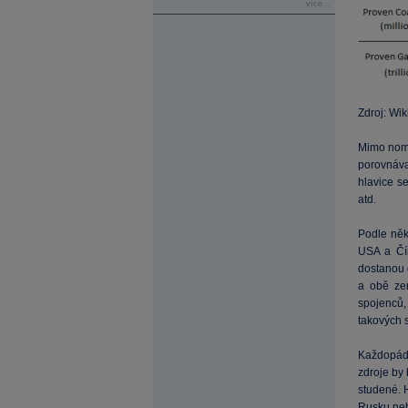
více...
Zdroj: Wik
Mimo nom
porovnávat
hlavice se
atd.
Podle něk
USA a Čín
dostanou 
a obě ze
spojenců,
takových s
Každopádn
zdroje by 
studené. H
Rusku neb