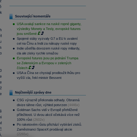
yž
ně
k
Související komentáře
USA uvalují sankce na ruské ropné giganty,
výsledky Monety a Tesly, evropské futures
h
jsou smíšené
t
Spojené státy vyzvaly G7 a EU k uvalení
u
cel na Čínu a Indii za nákupy ruské ropy
a
Indie ušetřila dovozem ruské ropy miliardy,
o
cla ale zisky rychle smažou
Evropské futures jsou po jednání Trumpa
se Zelenským a Evropou v zelených
číslech
0
USA a Čína se chystají prodloužit lhůtu pro
e
vyšší cla, řekl ministr Bessent
že
ž
Nejčtenější zprávy dne
e
CSG výrazně překonala odhady. Obranná
divize táhne růst, výhled potvrzen
(4446x)
Goldman Sachs vidí v Evropě přehlížené
ě
příležitosti. U dvou akcií očekává více než
mi
100% růst
(2602x)
t
Po raketovém růstu přichází vybírání zisků.
P
,
Zaměstnanci SpaceX prodávají akcie
(2265x)
,