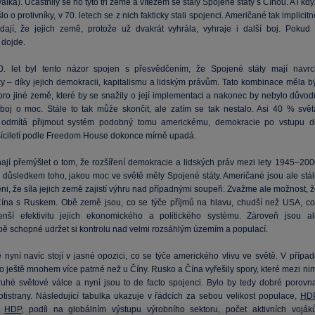
álka). Účastnily se ho tyto tři země a vítězem se staly Spojené státy s Čínou. A i kd
o o protivníky, v 70. letech se z nich fakticky stali spojenci. Američané tak implicit
dají, že jejich země, protože už dvakrát vyhrála, vyhraje i další boj. Pokud 
dojde.
. let byl tento názor spojen s přesvědčením, že Spojené státy mají navrc
ky – díky jejich demokracii, kapitalismu a lidským právům. Tato kombinace měla bý
 pro jiné země, které by se snažily o její implementaci a nakonec by nebylo důvod
 boj o moc. Stále to tak může skončit, ale zatím se tak nestalo. Asi 40 % svět
ě odmítá přijmout systém podobný tomu americkému, demokracie po vstupu d
síciletí podle Freedom House dokonce mírně upadá.
nají přemýšlet o tom, že rozšíření demokracie a lidských práv mezi lety 1945–200
e důsledkem toho, jakou moc ve světě měly Spojené státy. Američané jsou ale stál
i, že síla jejich země zajistí výhru nad případnými soupeři. Zvažme ale možnost, 
Čína s Ruskem. Obě země jsou, co se týče příjmů na hlavu, chudší než USA, co
nší efektivitu jejich ekonomického a politického systému. Zároveň jsou al
ě schopné udržet si kontrolu nad velmi rozsáhlým územím a populací.
nyní navíc stojí v jasné opozici, co se týče amerického vlivu ve světě. V případ
o ještě mnohem více patrné než u Číny. Rusko a Čína vyřešily spory, které mezi ni
ruhé světové válce a nyní jsou to de facto spojenci. Bylo by tedy dobré porovna
rotistrany. Následující tabulka ukazuje v řádcích za sebou velikost populace,
HD
í
HDP
, podíl na globálním výstupu výrobního sektoru, počet aktivních vojáků