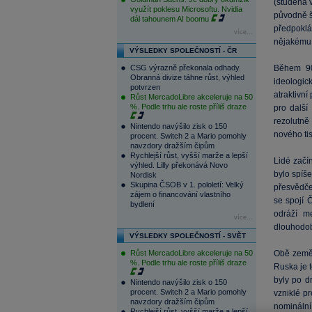
(studená v
využít poklesu Microsoftu. Nvidia
původně šl
dál tahounem AI boomu
předpoklá
více...
nějakému 
VÝSLEDKY SPOLEČNOSTÍ - ČR
CSG výrazně překonala odhady.
Během 90
Obranná divize táhne růst, výhled
ideologic
potvrzen
atraktivní
Růst MercadoLibre akceleruje na 50
%. Podle trhu ale roste příliš draze
pro další
rezolutn
Nintendo navýšilo zisk o 150
nového ti
procent. Switch 2 a Mario pomohly
navzdory dražším čipům
Rychlejší růst, vyšší marže a lepší
Lidé začí
výhled. Lilly překonává Novo
bylo spíš
Nordisk
Skupina ČSOB v 1. pololetí: Velký
přesvědčen
zájem o financování vlastního
se spojí 
bydlení
odráží me
více...
dlouhodob
VÝSLEDKY SPOLEČNOSTÍ - SVĚT
Růst MercadoLibre akceleruje na 50
Obě země 
%. Podle trhu ale roste příliš draze
Ruska je t
byly po d
Nintendo navýšilo zisk o 150
procent. Switch 2 a Mario pomohly
vzniklé p
navzdory dražším čipům
nomináln
Rychlejší růst, vyšší marže a lepší