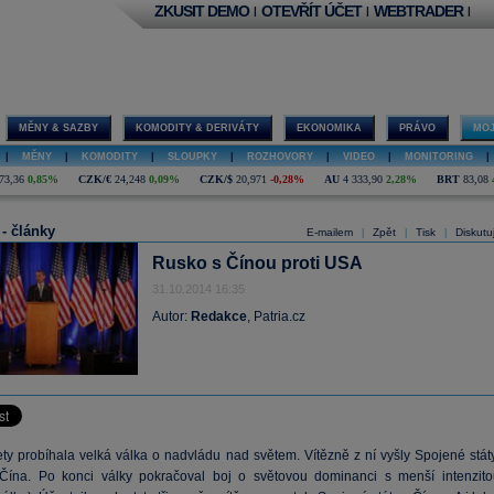
ZKUSIT DEMO
OTEVŘÍT ÚČET
WEBTRADER
|
|
|
MĚNY & SAZBY
KOMODITY & DERIVÁTY
EKONOMIKA
PRÁVO
MOJ
|
MĚNY
|
KOMODITY
|
SLOUPKY
|
ROZHOVORY
|
VIDEO
|
MONITORING
|
73,36
0,85%
CZK/€
24,248
0,09%
CZK/$
20,971
-0,28%
AU
4 333,90
2,28%
BRT
83,08
 - články
E-mailem
Zpět
Tisk
Diskutu
|
|
|
Rusko s Čínou proti USA
31.10.2014 16:35
Autor:
Redakce
, Patria.cz
ety probíhala velká válka o nadvládu nad světem. Vítězně z ní vyšly Spojené státy
ína. Po konci války pokračoval boj o světovou dominanci s menší intenzito