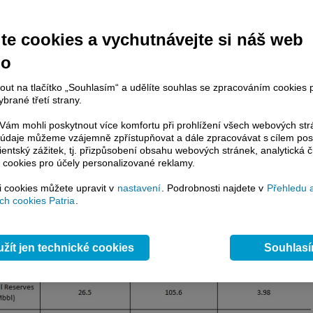
 hlavic, ropných rezerv, rezerv uhlí a rezerv plynu (v posledním sloupci najdem
ko-Čína k USA):
te cookies a vychutnávejte si náš web
no
nout na tlačítko „Souhlasím“ a udělíte souhlas se zpracováním cookies 
brané třetí strany.
ám mohli poskytnout více komfortu při prohlížení všech webových st
to údaje můžeme vzájemně zpřístupňovat a dále zpracovávat s cílem pos
lientský zážitek, tj. přizpůsobení obsahu webových stránek, analytická č
 cookies pro účely personalizované reklamy.
si cookies můžete upravit v
nastavení
. Podrobnosti najdete v
Přehledu 
h cookies Patria
.
žít jen technické cookies
Souhlas