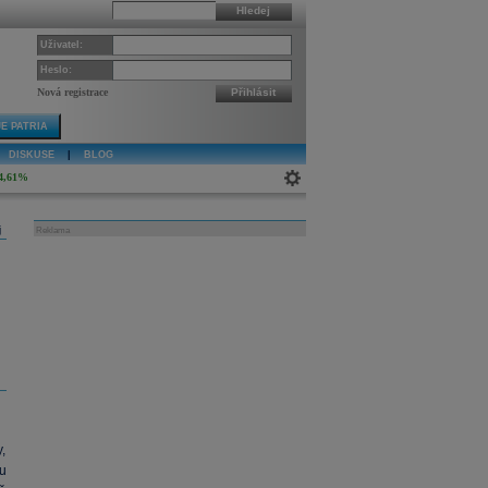
Hledej
Uživatel:
Heslo:
Nová registrace
Přihlásit
E PATRIA
DISKUSE
|
BLOG
4,61%
j
Reklama
,
u