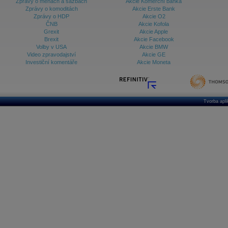
Zprávy o měnách a sazbách
Akcie Komerční banka
Zprávy o komoditách
Akcie Erste Bank
Zprávy o HDP
Akcie O2
ČNB
Akcie Kofola
Grexit
Akcie Apple
Brexit
Akcie Facebook
Volby v USA
Akcie BMW
Video zpravodajství
Akcie GE
Investiční komentáře
Akcie Moneta
Tvorba apl