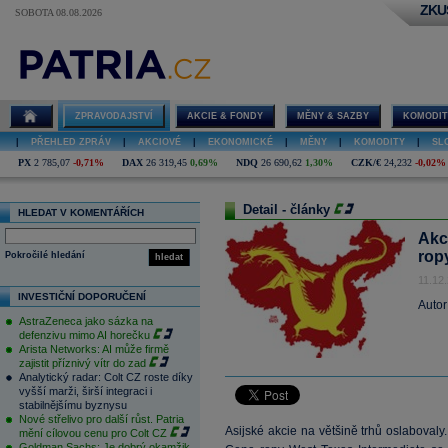
ZKU
SOBOTA 08.08.2026
ZPRAVODAJSTVÍ
AKCIE & FONDY
MĚNY & SAZBY
KOMODIT
|
PŘEHLED ZPRÁV
|
AKCIOVÉ
|
EKONOMICKÉ
|
MĚNY
|
KOMODITY
|
SL
PX
2 785,07
-0,71%
DAX
26 319,45
0,69%
NDQ
26 690,62
1,30%
CZK/€
24,232
-0,02%
Detail - články
HLEDAT V KOMENTÁŘÍCH
Akci
rop
Pokročilé hledání
hledat
11.12
INVESTIČNÍ DOPORUČENÍ
Autor
AstraZeneca jako sázka na
defenzivu mimo AI horečku
Arista Networks: AI může firmě
zajistit příznivý vítr do zad
Analytický radar: Colt CZ roste díky
vyšší marži, širší integraci i
stabilnějšímu byznysu
Nové střelivo pro další růst. Patria
Asijské akcie na většině trhů oslabova
mění cílovou cenu pro Colt CZ
Goldman Sachs: Je dobrý okamžik