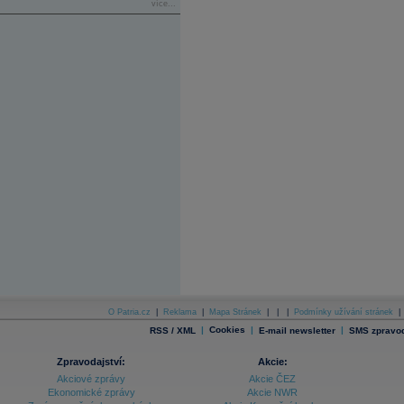
více...
O Patria.cz
|
Reklama
|
Mapa Stránek
|
|
|
Podmínky užívání stránek
|
|
Cookies
|
|
RSS / XML
E-mail newsletter
SMS zpravod
Zpravodajství:
Akcie:
Akciové zprávy
Akcie ČEZ
Ekonomické zprávy
Akcie NWR