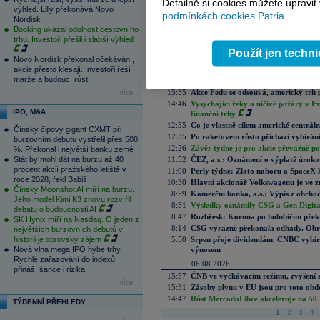
Detailně si cookies můžete upravit
výhled. Lilly překonává Novo
08.08.2026
podmínkách cookies Patria
.
Nordisk
8:41
Víkendář: Trhy nemají rády prázdné 
Booking ukázal odolnost cestovního
07.08.2026
trhu. Investoři přešli i slabší výhled
22:05
Slabá data z trhu práce pomohla akc
Použít jen techn
Novo Nordisk překonal očekávání,
17:51
Akcie v optimismu, průmysl v extrémn
akcie přesto klesají. Investoři řeší
16:20
UEFA vs. FIFA a „tajné plány vytvoř
marže a budoucí růst
pro samotný fotbal“
15:35
Akce Fedu se odsouvá, americký trh 
více...
14:46
Vysychající řeky a ničivé požáry v E
IPO, M&A
finanční trhy
12:55
Co je vlastně cílem americké centrál
Čínský čipový gigant CXMT při
12:35
Po raketovém růstu přichází vybírán
burzovním debutu vystřelil přes 500
12:26
Závěr týdne je pro akcie převážně po
%. Překonal i největší banku země
Stát by mohl dát na burzu až 40
11:52
ČEZ, a.s.: Oznámení o výplatě úrok
procent akcií pražského letiště v
11:00
Perly týdne: Zlato nahoru a SpaceX 
roce 2028, řekl Babiš
10:30
Hlavní akcionář Volkswagenu je ve z
Čínský Moonshot AI míří na burzu.
8:59
Komerční banka, a.s.: Výpis z obchod
Jeho model Kimi K3 znovu rozvířil
8:51
Výsledky oznámily CSG a Gen Digital
debatu o budoucnosti AI
8:47
Rozbřesk: Koruna po holubičím přek
SK Hynix míří na Nasdaq. O jeden z
8:14
CSG výrazně překonala odhady. Obran
největších burzovních debutů v
historii je obrovský zájem
5:50
Srpen přeje dividendám. CNBC vybírá
Nová vlna mega IPO hýbe trhy.
výnosem
Rychlé zařazování do indexů
06.08.2026
přináší šance i rizika
15:57
ČNB ve vyčkávacím režimu, zvýšení s
více...
15:31
Zásoby plynu v EU jsou pro toto obdo
14:47
Růst MercadoLibre akceleruje na 50 %
TÝDENNÍ PŘEHLEDY
1
2
3
4