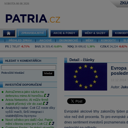
ZKU
SOBOTA 08.08.2026
ZPRAVODAJSTVÍ
AKCIE & FONDY
MĚNY & SAZBY
KOMODIT
|
PŘEHLED ZPRÁV
|
AKCIOVÉ
|
EKONOMICKÉ
|
MĚNY
|
KOMODITY
|
SL
PX
2 785,07
-0,71%
DAX
26 319,45
0,69%
NDQ
26 690,62
1,30%
CZK/€
24,224
-0,02%
Detail - články
HLEDAT V KOMENTÁŘÍCH
Evropa 
posledn
Pokročilé hledání
hledat
12.12.2014 
INVESTIČNÍ DOPORUČENÍ
Autor:
Jak
AstraZeneca jako sázka na
defenzivu mimo AI horečku
Arista Networks: AI může firmě
zajistit příznivý vítr do zad
Analytický radar: Colt CZ roste díky
Evropské akciové trhy zakončily týden
vyšší marži, širší integraci i
stabilnějšímu byznysu
více než dvě procenta. To pro evropské
Nové střelivo pro další růst. Patria
dnes sentiment investorů poznamenala da
mění cílovou cenu pro Colt CZ
nedosáhl na odhady.
Goldman Sachs: Je dobrý okamžik