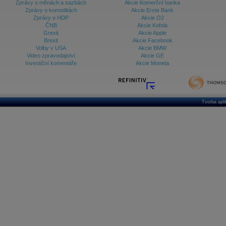
Zprávy o měnách a sazbách
Akcie Komerční banka
Zprávy o komoditách
Akcie Erste Bank
Zprávy o HDP
Akcie O2
ČNB
Akcie Kofola
Grexit
Akcie Apple
Brexit
Akcie Facebook
Volby v USA
Akcie BMW
Video zpravodajství
Akcie GE
Investiční komentáře
Akcie Moneta
Tvorba apl