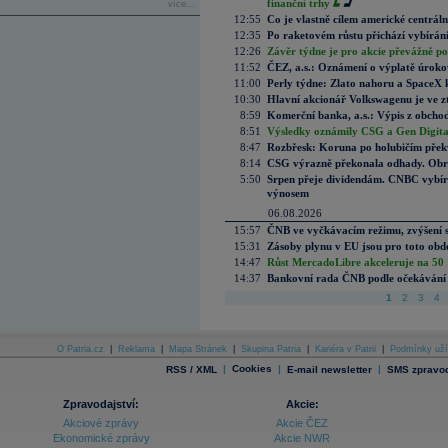
finanční trhy
více...
12:55
Co je vlastně cílem americké centrál
12:35
Po raketovém růstu přichází vybírán
12:26
Závěr týdne je pro akcie převážně po
11:52
ČEZ, a.s.: Oznámení o výplatě úrok
11:00
Perly týdne: Zlato nahoru a SpaceX 
10:30
Hlavní akcionář Volkswagenu je ve z
8:59
Komerční banka, a.s.: Výpis z obchod
8:51
Výsledky oznámily CSG a Gen Digital
8:47
Rozbřesk: Koruna po holubičím přek
8:14
CSG výrazně překonala odhady. Obran
5:50
Srpen přeje dividendám. CNBC vybírá
výnosem
06.08.2026
15:57
ČNB ve vyčkávacím režimu, zvýšení s
15:31
Zásoby plynu v EU jsou pro toto obdo
14:47
Růst MercadoLibre akceleruje na 50 %
14:37
Bankovní rada ČNB podle očekávání 
1
2
3
4
O Patria.cz
|
Reklama
|
Mapa Stránek
|
Skupina Patria
|
Kariéra v Patrii
|
Podmínky uží
|
Cookies
|
|
RSS / XML
E-mail newsletter
SMS zpravod
Zpravodajství:
Akcie:
Akciové zprávy
Akcie ČEZ
Ekonomické zprávy
Akcie NWR