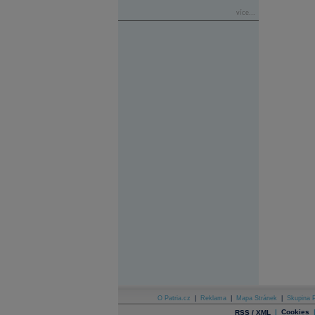
více...
O Patria.cz
|
Reklama
|
Mapa Stránek
|
Skupina P
|
Cookies
RSS / XML