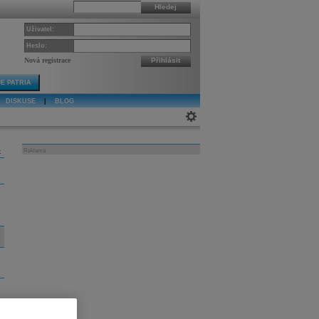
Hledej
Uživatel:
Heslo:
Nová registrace
Přihlásit
E PATRIA
DISKUSE
|
BLOG
k
Reklama