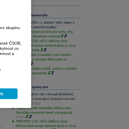
Související komentáře
Skupina ČSOB v 1. pololetí: Velký zájem o
pro skupinu
financování vlastního bydlení
Paměťový sektor je brzda pro techy, trhy
jsou na tom dopoledne smíšeně
PREVIEW: CSG míří k dalšímu růstu.
ránek ČSOB,
Klíčové bude tempo obranné divize a vývoj
kytnout co
zakázkové knihy
innost a
ČNB rozhodne o sazbách, trhy mezitím
sledují Írán a závislost Microsoftu na
OpenAI
a
Geopolitika trhům svědčí, zatímco výsledky
sentimentu nepomohly
Nejčtenější zprávy dne
ím
Goldman Sachs vidí v Evropě přehlížené
příležitosti. U dvou akcií očekává více než
100% růst
(243x)
Palantir zasadil medvědům těžkou ránu.
.
Své tržby meziročně téměř zdvojnásobil
(190x)
PREVIEW: CSG míří k dalšímu růstu.
Klíčové bude tempo obranné divize a vývoj