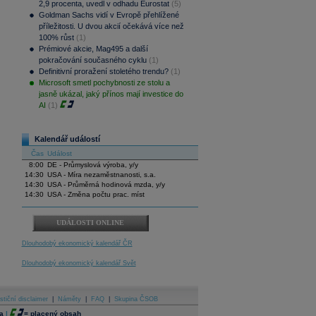
2,9 procenta, uvedl v odhadu Eurostat
(5)
Goldman Sachs vidí v Evropě přehlížené
příležitosti. U dvou akcií očekává více než
100% růst
(1)
Prémiové akcie, Mag495 a další
pokračování současného cyklu
(1)
Definitivní proražení stoletého trendu?
(1)
Microsoft smetl pochybnosti ze stolu a
jasně ukázal, jaký přínos mají investice do
AI
(1)
Kalendář událostí
Čas
Událost
8:00
DE - Průmyslová výroba, y/y
14:30
USA - Míra nezaměstnanosti, s.a.
14:30
USA - Průměrná hodinová mzda, y/y
14:30
USA - Změna počtu prac. míst
UDÁLOSTI ONLINE
Dlouhodobý ekonomický kalendář ČR
Dlouhodobý ekonomický kalendář Svět
stiční disclaimer
|
Náměty
|
FAQ
|
Skupina ČSOB
a
|
=
placený obsah