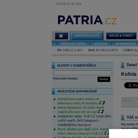
PÁTEK 07.08.2026
ZPRAVODAJSTVÍ
AKCIE & FONDY
|
PŘEHLED ZPRÁV
|
AKCIOVÉ
|
EKONOMICKÉ
PX
2 805,12
1,30%
DAX
26 140,13
0,05%
CZK/€
24,
Detail
HLEDAT V KOMENTÁŘÍCH
Kofola
Pokročilé hledání
hledat
INVESTIČNÍ DOPORUČENÍ
AstraZeneca jako sázka na
Reklama
defenzivu mimo AI horečku
Arista Networks: AI může firmě
zajistit příznivý vítr do zad
Analytický radar: Colt CZ roste díky
Váš n
vyšší marži, širší integraci i
Na tomto m
stabilnějšímu byznysu
pouze přihl
Nové střelivo pro další růst. Patria
zde
.
mění cílovou cenu pro Colt CZ
Goldman Sachs: Je dobrý okamžik