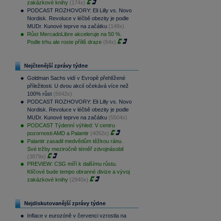
zakázkové knihy
(174x)
PODCAST ROZHOVORY: Eli Lilly vs. Novo
Nordisk. Revoluce v léčbě obezity je podle
MUDr. Kunové teprve na začátku
(148x)
Růst MercadoLibre akceleruje na 50 %.
Podle trhu ale roste příliš draze
(64x)
Nejčtenější zprávy týdne
Goldman Sachs vidí v Evropě přehlížené
příležitosti. U dvou akcií očekává více než
100% růst
(5642x)
PODCAST ROZHOVORY: Eli Lilly vs. Novo
Nordisk. Revoluce v léčbě obezity je podle
MUDr. Kunové teprve na začátku
(5504x)
PODCAST Týdenní výhled: V centru
pozornosti AMD a Palantir
(4052x)
Palantir zasadil medvědům těžkou ránu.
Své tržby meziročně téměř zdvojnásobil
(3879x)
PREVIEW: CSG míří k dalšímu růstu.
Klíčové bude tempo obranné divize a vývoj
zakázkové knihy
(2940x)
Nejdiskutovanější zprávy týdne
Inflace v eurozóně v červenci vzrostla na