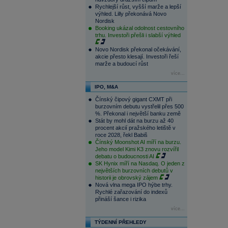
Rychlejší růst, vyšší marže a lepší
výhled. Lilly překonává Novo
Nordisk
Booking ukázal odolnost cestovního
trhu. Investoři přešli i slabší výhled
Novo Nordisk překonal očekávání,
akcie přesto klesají. Investoři řeší
marže a budoucí růst
více...
IPO, M&A
Čínský čipový gigant CXMT při
burzovním debutu vystřelil přes 500
%. Překonal i největší banku země
Stát by mohl dát na burzu až 40
procent akcií pražského letiště v
roce 2028, řekl Babiš
Čínský Moonshot AI míří na burzu.
Jeho model Kimi K3 znovu rozvířil
debatu o budoucnosti AI
SK Hynix míří na Nasdaq. O jeden z
největších burzovních debutů v
historii je obrovský zájem
Nová vlna mega IPO hýbe trhy.
Rychlé zařazování do indexů
přináší šance i rizika
více...
TÝDENNÍ PŘEHLEDY