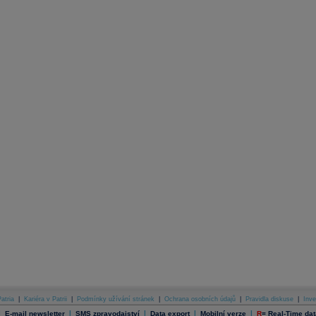
atria
|
Kariéra v Patrii
|
Podmínky užívání stránek
|
Ochrana osobních údajů
|
Pravidla diskuse
|
Inve
|
|
|
|
|
E-mail newsletter
SMS zpravodajství
Data export
Mobilní verze
R
=
Real-Time dat