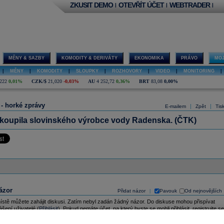
ZKUSIT DEMO
OTEVŘÍT ÚČET
WEBTRADER
|
|
|
MĚNY & SAZBY
KOMODITY & DERIVÁTY
EKONOMIKA
PRÁVO
MOJ
|
MĚNY
|
KOMODITY
|
SLOUPKY
|
ROZHOVORY
|
VIDEO
|
MONITORING
|
222
0,01%
CZK/$
21,020
-0,03%
AU
4 252,72
0,36%
BRT
83,08
0,00%
 - horké zprávy
|
|
E-mailem
Zpět
Tis
 koupila slovinského výrobce vody Radenska. (ČTK)
ázor
Přidat názor
Pavouk
Od nejnovějších
|
ístě můžete zahájit diskusi. Zatím nebyl zadán žádný názor. Do diskuse mohou přispívat
ášení uživatelé (
Přihlásit
). Pokud nemáte účet, na který byste se mohli přihlásit, registrujte se