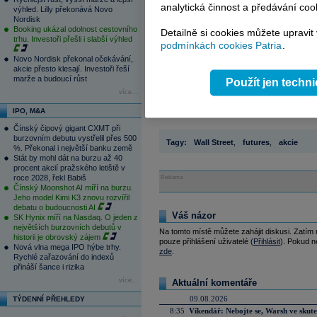
vývoje a
valuace
, ekonomické
fu
analytická činnost a předávání coo
výhled. Lilly překonává Novo
Nordisk
Booking ukázal odolnost cestovního
Detailně si cookies můžete upravit
trhu. Investoři přešli i slabší výhled
podmínkách cookies Patria
.
Novo Nordisk překonal očekávání,
Čtěte více:
akcie přesto klesají. Investoři řeší
marže a budoucí růst
Použít jen techn
12.01.2015 14:10
Americké akcie v minulém týd
více...
Americké akciové trhy v prvním 
IPO, M&A
Čínský čipový gigant CXMT při
burzovním debutu vystřelil přes 500
Tagy:
Wall Street
,
futures
,
akcie
%. Překonal i největší banku země
Stát by mohl dát na burzu až 40
procent akcií pražského letiště v
roce 2028, řekl Babiš
Reklama
Čínský Moonshot AI míří na burzu.
Jeho model Kimi K3 znovu rozvířil
debatu o budoucnosti AI
Váš názor
SK Hynix míří na Nasdaq. O jeden z
největších burzovních debutů v
Na tomto místě můžete zahájit diskusi. Zatím
historii je obrovský zájem
pouze přihlášení uživatelé (
Přihlásit
). Pokud ne
Nová vlna mega IPO hýbe trhy.
zde
.
Rychlé zařazování do indexů
přináší šance i rizika
více...
Aktuální komentáře
09.08.2026
TÝDENNÍ PŘEHLEDY
8:35
Víkendář: Nebojte se, Warsh ve skute