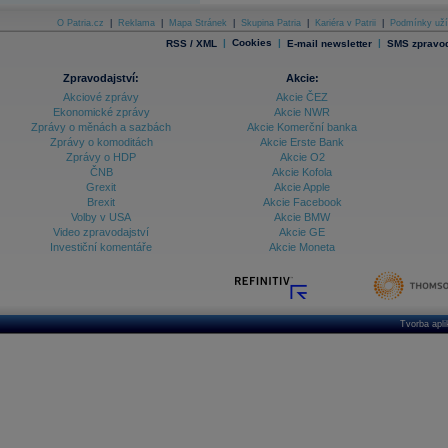
O Patria.cz
|
Reklama
|
Mapa Stránek
|
Skupina Patria
|
Kariéra v Patrii
|
Podmínky uží
|
Cookies
|
|
RSS / XML
E-mail newsletter
SMS zpravod
Zpravodajství:
Akcie:
Akciové zprávy
Akcie ČEZ
Ekonomické zprávy
Akcie NWR
Zprávy o měnách a sazbách
Akcie Komerční banka
Zprávy o komoditách
Akcie Erste Bank
Zprávy o HDP
Akcie O2
ČNB
Akcie Kofola
Grexit
Akcie Apple
Brexit
Akcie Facebook
Volby v USA
Akcie BMW
Video zpravodajství
Akcie GE
Investiční komentáře
Akcie Moneta
Tvorba apl