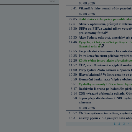
více...
08.08.2026
8:41
Víkendář: Trhy nemají rády prázdné 
07.08.2026
22:05
Slabá data z trhu práce pomohla akc
17:51
Akcie v optimismu, průmysl v extrémn
16:20
UEFA vs. FIFA a „tajné plány vytvoř
pro samotný fotbal“
15:35
Akce Fedu se odsouvá, americký trh 
14:46
Vysychající řeky a ničivé požáry v E
finanční trhy
12:55
Co je vlastně cílem americké centrál
12:35
Po raketovém růstu přichází vybírán
12:26
Závěr týdne je pro akcie převážně po
11:52
ČEZ, a.s.: Oznámení o výplatě úrok
11:00
Perly týdne: Zlato nahoru a SpaceX 
10:30
Hlavní akcionář Volkswagenu je ve z
8:59
Komerční banka, a.s.: Výpis z obchod
8:51
Výsledky oznámily CSG a Gen Digital
8:47
Rozbřesk: Koruna po holubičím přek
8:14
CSG výrazně překonala odhady. Obran
5:50
Srpen přeje dividendám. CNBC vybírá
výnosem
06.08.2026
15:57
ČNB ve vyčkávacím režimu, zvýšení s
15:31
Zásoby plynu v EU jsou pro toto obdo
1
2
3
4