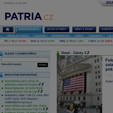
ZKU
PONDĚLÍ 10.08.2026
ZPRAVODAJSTVÍ
AKCIE & FONDY
MĚNY & SAZBY
KOMODIT
|
PŘEHLED ZPRÁV
|
AKCIOVÉ
|
EKONOMICKÉ
|
MĚNY
|
KOMODITY
|
SL
PX
2 785,07
-0,71%
DAX
26 319,45
0,69%
NDQ
26 690,62
1,30%
CZK/€
24,230
-0,06%
Detail - články
HLEDAT V KOMENTÁŘÍCH
Futu
zot
Pokročilé hledání
hledat
pok
INVESTIČNÍ DOPORUČENÍ
12.01
AstraZeneca jako sázka na
Autor
defenzivu mimo AI horečku
Arista Networks: AI může firmě
zajistit příznivý vítr do zad
Analytický radar: Colt CZ roste díky
vyšší marži, širší integraci i
stabilnějšímu byznysu
Nové střelivo pro další růst. Patria
mění cílovou cenu pro Colt CZ
Goldman Sachs: Je dobrý okamžik