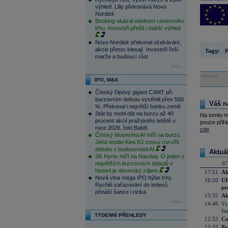
výhled. Lilly překonává Novo
Nordisk
Booking ukázal odolnost cestovního
trhu. Investoři přešli i slabší výhled
Novo Nordisk překonal očekávání,
akcie přesto klesají. Investoři řeší
Tagy:
marže a budoucí růst
více...
Reklama
IPO, M&A
Čínský čipový gigant CXMT při
burzovním debutu vystřelil přes 500
Váš n
%. Překonal i největší banku země
Stát by mohl dát na burzu až 40
Na tomto m
procent akcií pražského letiště v
pouze přihl
roce 2028, řekl Babiš
zde
.
Čínský Moonshot AI míří na burzu.
Jeho model Kimi K3 znovu rozvířil
debatu o budoucnosti AI
Aktuá
SK Hynix míří na Nasdaq. O jeden z
největších burzovních debutů v
07
historii je obrovský zájem
17:51
Ak
Nová vlna mega IPO hýbe trhy.
16:20
UE
Rychlé zařazování do indexů
pr
přináší šance i rizika
15:35
Ak
více...
14:46
Vy
fi
TÝDENNÍ PŘEHLEDY
12:55
Co
12:35
Po