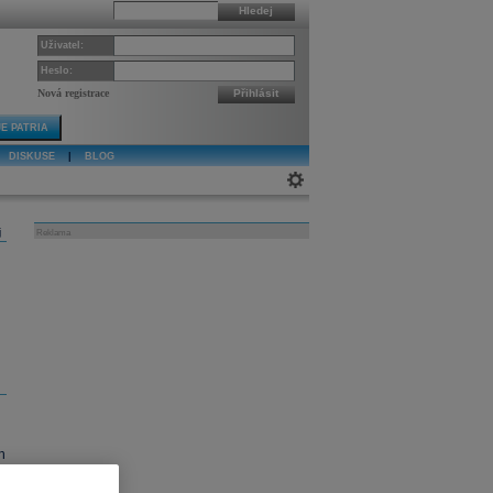
Hledej
Uživatel:
Heslo:
Nová registrace
Přihlásit
E PATRIA
DISKUSE
|
BLOG
j
Reklama
h
rá