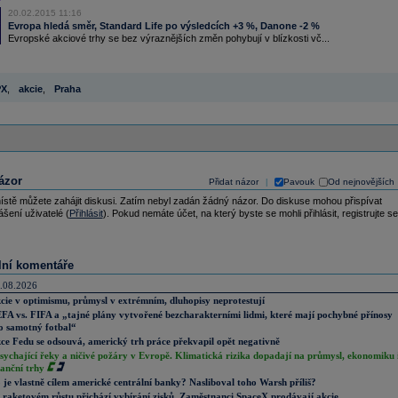
20.02.2015 11:16
Evropa hledá směr, Standard Life po výsledcích +3 %, Danone -2 %
Evropské akciové trhy se bez výraznějších změn pohybují v blízkosti vč...
PX
,
akcie
,
Praha
ázor
Přidat názor
Pavouk
Od nejnovějších
|
ístě můžete zahájit diskusi. Zatím nebyl zadán žádný názor. Do diskuse mohou přispívat
ášení uživatelé (
Přihlásit
). Pokud nemáte účet, na který byste se mohli přihlásit, registrujte se
lní komentáře
.08.2026
cie v optimismu, průmysl v extrémním, dluhopisy neprotestují
FA vs. FIFA a „tajné plány vytvořené bezcharakterními lidmi, které mají pochybné přínosy
o samotný fotbal“
ce Fedu se odsouvá, americký trh práce překvapil opět negativně
sychající řeky a ničivé požáry v Evropě. Klimatická rizika dopadají na průmysl, ekonomiku 
nanční trhy
 je vlastně cílem americké centrální banky? Nasliboval toho Warsh příliš?
 raketovém růstu přichází vybírání zisků. Zaměstnanci SpaceX prodávají akcie