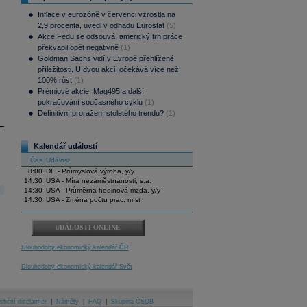
Inflace v eurozóně v červenci vzrostla na
2,9 procenta, uvedl v odhadu Eurostat
(5)
Akce Fedu se odsouvá, americký trh práce
překvapil opět negativně
(1)
Goldman Sachs vidí v Evropě přehlížené
příležitosti. U dvou akcií očekává více než
100% růst
(1)
Prémiové akcie, Mag495 a další
pokračování současného cyklu
(1)
Definitivní proražení stoletého trendu?
(1)
Kalendář událostí
Čas
Událost
8:00
DE - Průmyslová výroba, y/y
14:30
USA - Míra nezaměstnanosti, s.a.
14:30
USA - Průměrná hodinová mzda, y/y
14:30
USA - Změna počtu prac. míst
UDÁLOSTI ONLINE
Dlouhodobý ekonomický kalendář ČR
Dlouhodobý ekonomický kalendář Svět
stiční disclaimer
|
Náměty
|
FAQ
|
Skupina ČSOB