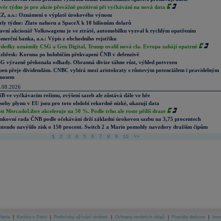
věr týdne je pro akcie převážně pozitivní při vyčkávání na nová data
Z, a.s.: Oznámení o výplatě úrokového výnosu
rly týdne: Zlato nahoru a SpaceX k 10 bilionům dolarů
avní akcionář Volkswagenu je ve ztrátě, automobilku vyzval k rychlým opatřením
merční banka, a.s.: Výpis z obchodního rejstříku
sledky oznámily CSG a Gen Digital, Trump uvalil nová cla. Evropa zahájí opatrně
zbřesk: Koruna po holubičím překvapení ČNB v defenzivě
G výrazně překonala odhady. Obranná divize táhne růst, výhled potvrzen
pen přeje dividendám. CNBC vybírá mezi aristokraty s růstovým potenciálem i pravidelným
nosem
.08.2026
B ve vyčkávacím režimu, zvýšení sazeb ale zůstává dále ve hře
soby plynu v EU jsou pro toto období rekordně nízké, ukazují data
st MercadoLibre akceleruje na 50 %. Podle trhu ale roste příliš draze
nkovní rada ČNB podle očekávání drží základní úrokovou sazbu na 3,75 procentech
ntendo navýšilo zisk o 150 procent. Switch 2 a Mario pomohly navzdory dražším čipům
1
2
3
4
5
6
7
8
9
10
>>
atria
|
Kariéra v Patrii
|
Podmínky užívání stránek
|
Ochrana osobních údajů
|
Pravidla diskuse
|
Inve