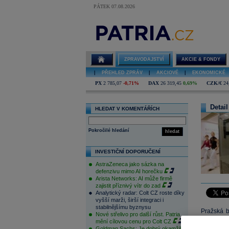
PÁTEK 07.08.2026
ZPRAVODAJSTVÍ
AKCIE & FONDY
|
PŘEHLED ZPRÁV
|
AKCIOVÉ
|
EKONOMICKÉ
PX
2 785,07
-0,71%
DAX
26 319,45
0,69%
CZK/€
24
Detail
HLEDAT V KOMENTÁŘÍCH
Pokročilé hledání
hledat
INVESTIČNÍ DOPORUČENÍ
AstraZeneca jako sázka na
defenzivu mimo AI horečku
Arista Networks: AI může firmě
zajistit příznivý vítr do zad
Analytický radar: Colt CZ roste díky
vyšší marži, širší integraci i
stabilnějšímu byznysu
Pražská b
Nové střelivo pro další růst. Patria
táhne
Ers
mění cílovou cenu pro Colt CZ
Goldman Sachs: Je dobrý okamžik