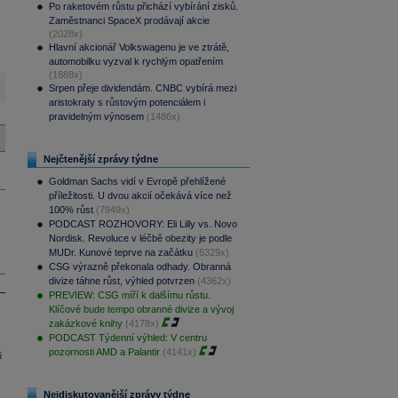
Po raketovém růstu přichází vybírání zisků.
Zaměstnanci SpaceX prodávají akcie
(2028x)
Hlavní akcionář Volkswagenu je ve ztrátě,
automobilku vyzval k rychlým opatřením
(1888x)
Srpen přeje dividendám. CNBC vybírá mezi
aristokraty s růstovým potenciálem i
pravidelným výnosem
(1486x)
Nejčtenější zprávy týdne
Goldman Sachs vidí v Evropě přehlížené
příležitosti. U dvou akcií očekává více než
100% růst
(7949x)
PODCAST ROZHOVORY: Eli Lilly vs. Novo
Nordisk. Revoluce v léčbě obezity je podle
MUDr. Kunové teprve na začátku
(6329x)
CSG výrazně překonala odhady. Obranná
divize táhne růst, výhled potvrzen
(4362x)
PREVIEW: CSG míří k dalšímu růstu.
Klíčové bude tempo obranné divize a vývoj
zakázkové knihy
(4178x)
PODCAST Týdenní výhled: V centru
pozornosti AMD a Palantir
(4141x)
i
Nejdiskutovanější zprávy týdne