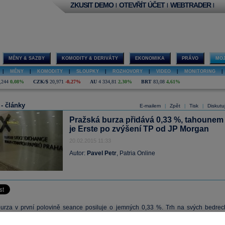
ZKUSIT DEMO
OTEVŘÍT ÚČET
WEBTRADER
|
|
|
MĚNY & SAZBY
KOMODITY & DERIVÁTY
EKONOMIKA
PRÁVO
MOJ
|
MĚNY
|
KOMODITY
|
SLOUPKY
|
ROZHOVORY
|
VIDEO
|
MONITORING
|
,244
0,08%
CZK/$
20,971
-0,27%
AU
4 334,81
2,30%
BRT
83,08
4,61%
 - články
E-mailem
Zpět
Tisk
Diskutu
|
|
|
Pražská burza přidává 0,33 %, tahounem
je Erste po zvýšení TP od JP Morgan
20.02.2015 11:33
Autor:
Pavel Petr
, Patria Online
urza v první polovině seance posiluje o jemných 0,33 %. Trh na svých bedrec
te Bank
, která posiluje o 1,89 %. Přispět k tomu mohlo oznámení
JP Morgan
, kte