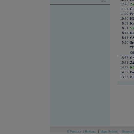
více...
12:26
Zá
11:52
ČE
11:00
Pe
10:30
Hl
8:59
Ko
8:51
Vý
8:47
Ro
8:14
CS
5:50
Sr
vý
06
15:57
ČN
15:31
Zá
14:47
Rů
14:37
Ba
13:32
Ni
O Patria.cz
|
Reklama
|
Mapa Stránek
|
Skupina P