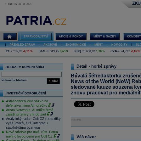
ZKU
SOBOTA 08.08.2026
ZPRAVODAJSTVÍ
AKCIE & FONDY
MĚNY & SAZBY
KOMODIT
|
PŘEHLED ZPRÁV
|
AKCIOVÉ
|
EKONOMICKÉ
|
MĚNY
|
KOMODITY
|
SL
PX
2 785,07
-0,71%
DAX
26 319,45
0,69%
NDQ
26 690,62
1,30%
CZK/€
24,232
-0,02%
Detail - horké zprávy
HLEDAT V KOMENTÁŘÍCH
Bývalá šéfredaktorka zrušen
Pokročilé hledání
News of the World (NoW) Reb
hledat
sledované kauze souzena kvů
znovu pracovat pro mediáln
INVESTIČNÍ DOPORUČENÍ
AstraZeneca jako sázka na
defenzivu mimo AI horečku
Arista Networks: AI může firmě
zajistit příznivý vítr do zad
Analytický radar: Colt CZ roste díky
Reklama
vyšší marži, širší integraci i
stabilnějšímu byznysu
Nové střelivo pro další růst. Patria
mění cílovou cenu pro Colt CZ
Váš názor
Goldman Sachs: Je dobrý okamžik