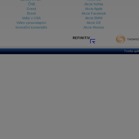
ČNB
Akcie Kofola
Grexit
Akcie Apple
Brexit
Akcie Facebook
Volby v USA
Akcie BMW
Video zpravodajství
Akcie GE
Investiční komentáře
Akcie Moneta
Tvorba apl