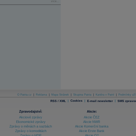
více...
O Patria.cz
|
Reklama
|
Mapa Stránek
|
Skupina Patria
|
Kariéra v Patrii
|
Podmínky uží
|
Cookies
|
|
RSS / XML
E-mail newsletter
SMS zpravod
Zpravodajství:
Akcie:
Akciové zprávy
Akcie ČEZ
Ekonomické zprávy
Akcie NWR
Zprávy o měnách a sazbách
Akcie Komerční banka
Zprávy o komoditách
Akcie Erste Bank
Zprávy o HDP
Akcie O2