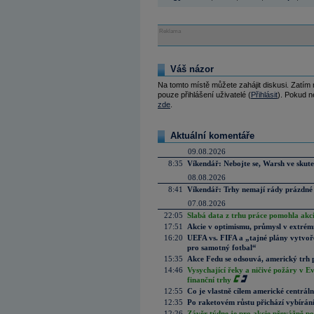
Reklama
Váš názor
Na tomto místě můžete zahájit diskusi. Zatím
pouze přihlášení uživatelé (
Přihlásit
). Pokud ne
zde
.
Aktuální komentáře
09.08.2026
8:35
Víkendář: Nebojte se, Warsh ve skute
08.08.2026
8:41
Víkendář: Trhy nemají rády prázdné 
07.08.2026
22:05
Slabá data z trhu práce pomohla akc
17:51
Akcie v optimismu, průmysl v extrémn
16:20
UEFA vs. FIFA a „tajné plány vytvoř
pro samotný fotbal“
15:35
Akce Fedu se odsouvá, americký trh 
14:46
Vysychající řeky a ničivé požáry v E
finanční trhy
12:55
Co je vlastně cílem americké centrál
12:35
Po raketovém růstu přichází vybírán
12:26
Závěr týdne je pro akcie převážně po