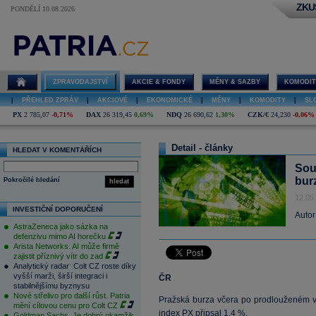
ZKU
PONDĚLÍ 10.08.2026
ZPRAVODAJSTVÍ
AKCIE & FONDY
MĚNY & SAZBY
KOMODIT
|
PŘEHLED ZPRÁV
|
AKCIOVÉ
|
EKONOMICKÉ
|
MĚNY
|
KOMODITY
|
SL
PX
2 785,07
-0,71%
DAX
26 319,45
0,69%
NDQ
26 690,62
1,30%
CZK/€
24,230
-0,06%
Detail - články
HLEDAT V KOMENTÁŘÍCH
Sou
bur
Pokročilé hledání
hledat
12.05
INVESTIČNÍ DOPORUČENÍ
Autor
AstraZeneca jako sázka na
defenzivu mimo AI horečku
Arista Networks: AI může firmě
zajistit příznivý vítr do zad
Analytický radar: Colt CZ roste díky
vyšší marži, širší integraci i
ČR
stabilnějšímu byznysu
Nové střelivo pro další růst. Patria
Pražská burza včera po prodlouženém ví
mění cílovou cenu pro Colt CZ
index
PX
připsal 1,4 %.
Goldman Sachs: Je dobrý okamžik