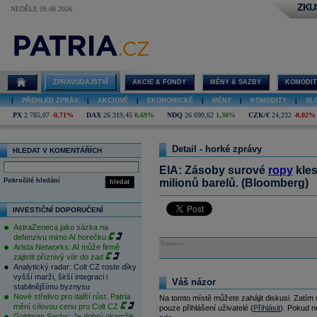
ZKU
NEDĚLE 09.08.2026
ZPRAVODAJSTVÍ
AKCIE & FONDY
MĚNY & SAZBY
KOMODIT
|
PŘEHLED ZPRÁV
|
AKCIOVÉ
|
EKONOMICKÉ
|
MĚNY
|
KOMODITY
|
SL
PX
2 785,07
-0,71%
DAX
26 319,45
0,69%
NDQ
26 690,62
1,30%
CZK/€
24,232
-0,02%
Detail - horké zprávy
HLEDAT V KOMENTÁŘÍCH
EIA: Zásoby surové
ropy
kles
Pokročilé hledání
milionů barelů. (Bloomberg)
hledat
INVESTIČNÍ DOPORUČENÍ
AstraZeneca jako sázka na
defenzivu mimo AI horečku
Reklama
Arista Networks: AI může firmě
zajistit příznivý vítr do zad
Analytický radar: Colt CZ roste díky
vyšší marži, širší integraci i
Váš názor
stabilnějšímu byznysu
Nové střelivo pro další růst. Patria
Na tomto místě můžete zahájit diskusi. Zatím
mění cílovou cenu pro Colt CZ
pouze přihlášení uživatelé (
Přihlásit
). Pokud ne
Goldman Sachs: Je dobrý okamžik