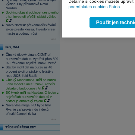
Detailně si cookies můžete upravit
výhled. Lilly překonává Novo
06.08.2026
podmínkách cookies Patria
.
Nordisk
15:57
ČNB ve vyčkávacím režimu, zvýšení s
Booking ukázal odolnost cestovního
15:31
Zásoby plynu v EU jsou pro toto obdo
trhu. Investoři přešli i slabší výhled
1
2
3
4
Použít jen techn
Novo Nordisk překonal očekávání,
akcie přesto klesají. Investoři řeší
marže a budoucí růst
více...
IPO, M&A
Čínský čipový gigant CXMT při
burzovním debutu vystřelil přes 500
%. Překonal i největší banku země
Stát by mohl dát na burzu až 40
procent akcií pražského letiště v
roce 2028, řekl Babiš
Čínský Moonshot AI míří na burzu.
Jeho model Kimi K3 znovu rozvířil
debatu o budoucnosti AI
SK Hynix míří na Nasdaq. O jeden z
největších burzovních debutů v
historii je obrovský zájem
Nová vlna mega IPO hýbe trhy.
Rychlé zařazování do indexů
přináší šance i rizika
více...
TÝDENNÍ PŘEHLEDY