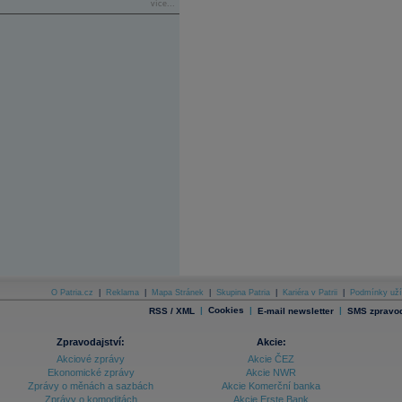
více...
O Patria.cz
|
Reklama
|
Mapa Stránek
|
Skupina Patria
|
Kariéra v Patrii
|
Podmínky uží
|
Cookies
|
|
RSS / XML
E-mail newsletter
SMS zpravod
Zpravodajství:
Akcie:
Akciové zprávy
Akcie ČEZ
Ekonomické zprávy
Akcie NWR
Zprávy o měnách a sazbách
Akcie Komerční banka
Zprávy o komoditách
Akcie Erste Bank