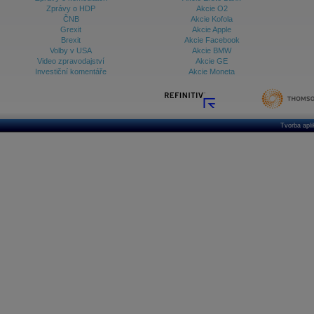
Zprávy o HDP
Akcie O2
ČNB
Akcie Kofola
Grexit
Akcie Apple
Brexit
Akcie Facebook
Volby v USA
Akcie BMW
Video zpravodajství
Akcie GE
Investiční komentáře
Akcie Moneta
Tvorba apl