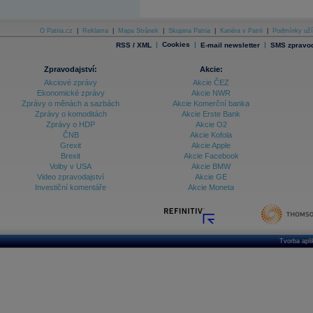
O Patria.cz
|
Reklama
|
Mapa Stránek
|
Skupina Patria
|
Kariéra v Patrii
|
Podmínky uží
|
Cookies
|
|
RSS / XML
E-mail newsletter
SMS zpravod
Zpravodajství:
Akcie:
Akciové zprávy
Akcie ČEZ
Ekonomické zprávy
Akcie NWR
Zprávy o měnách a sazbách
Akcie Komerční banka
Zprávy o komoditách
Akcie Erste Bank
Zprávy o HDP
Akcie O2
ČNB
Akcie Kofola
Grexit
Akcie Apple
Brexit
Akcie Facebook
Volby v USA
Akcie BMW
Video zpravodajství
Akcie GE
Investiční komentáře
Akcie Moneta
Tvorba apl