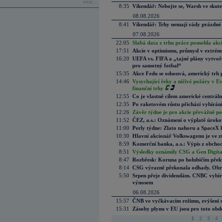
více...
8:35
Víkendář: Nebojte se, Warsh ve skute
08.08.2026
8:41
Víkendář: Trhy nemají rády prázdné 
07.08.2026
22:05
Slabá data z trhu práce pomohla akc
17:51
Akcie v optimismu, průmysl v extrémn
16:20
UEFA vs. FIFA a „tajné plány vytvoř
pro samotný fotbal“
15:35
Akce Fedu se odsouvá, americký trh 
14:46
Vysychající řeky a ničivé požáry v E
finanční trhy
12:55
Co je vlastně cílem americké centrál
12:35
Po raketovém růstu přichází vybírán
12:26
Závěr týdne je pro akcie převážně po
11:52
ČEZ, a.s.: Oznámení o výplatě úrok
11:00
Perly týdne: Zlato nahoru a SpaceX 
10:30
Hlavní akcionář Volkswagenu je ve z
8:59
Komerční banka, a.s.: Výpis z obchod
8:51
Výsledky oznámily CSG a Gen Digital
8:47
Rozbřesk: Koruna po holubičím přek
8:14
CSG výrazně překonala odhady. Obran
5:50
Srpen přeje dividendám. CNBC vybírá
výnosem
06.08.2026
15:57
ČNB ve vyčkávacím režimu, zvýšení s
15:31
Zásoby plynu v EU jsou pro toto obdo
1
2
3
4