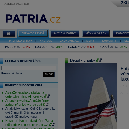
ZKU
NEDĚLE 09.08.2026
ZPRAVODAJSTVÍ
AKCIE & FONDY
MĚNY & SAZBY
KOMODIT
|
PŘEHLED ZPRÁV
|
AKCIOVÉ
|
EKONOMICKÉ
|
MĚNY
|
KOMODITY
|
SL
PX
2 785,07
-0,71%
DAX
26 319,45
0,69%
CZK/€
24,232
-0,02%
CZK/$
20,966
0,00%
Detail - články
HLEDAT V KOMENTÁŘÍCH
Futu
vče
Pokročilé hledání
hledat
lux
INVESTIČNÍ DOPORUČENÍ
27.05
AstraZeneca jako sázka na
Autor
defenzivu mimo AI horečku
Arista Networks: AI může firmě
zajistit příznivý vítr do zad
Analytický radar: Colt CZ roste díky
vyšší marži, širší integraci i
stabilnějšímu byznysu
Nové střelivo pro další růst. Patria
mění cílovou cenu pro Colt CZ
Goldman Sachs: Je dobrý okamžik