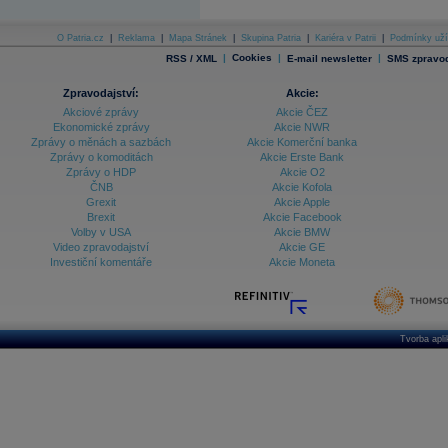
O Patria.cz
|
Reklama
|
Mapa Stránek
|
Skupina Patria
|
Kariéra v Patrii
|
Podmínky uží
|
Cookies
|
|
RSS / XML
E-mail newsletter
SMS zpravod
Zpravodajství:
Akcie:
Akciové zprávy
Akcie ČEZ
Ekonomické zprávy
Akcie NWR
Zprávy o měnách a sazbách
Akcie Komerční banka
Zprávy o komoditách
Akcie Erste Bank
Zprávy o HDP
Akcie O2
ČNB
Akcie Kofola
Grexit
Akcie Apple
Brexit
Akcie Facebook
Volby v USA
Akcie BMW
Video zpravodajství
Akcie GE
Investiční komentáře
Akcie Moneta
Tvorba apl