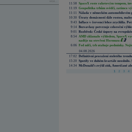
více...
11:58
SpaceX roste raketovým tempem, inves
11:19
Geopolitika trhům svědčí, zatímco v
11:11
Nálada v německém automobilovém prů
10:30
Útraty domácností dále rostou, malo
9:43
Inflace v červenci lehce zrychlila. Pot
9:14
Bezvavlasy potvrzuje celoroční výhl
9:01
Rozbřesk: České úspory na evropském
8:54
AMD zklamalo výhledem, SpaceX vydě
naděje na otevření Hormuzu
6:06
Fed mlčí, trh utahuje podmínky. Nejis
04.08.2026
17:02
Definitivní proražení stoletého trend
15:20
Spotify ve duhém kvartále neoslnilo. 
14:34
McDonald's zvýšil zisk, Američané ale
1
2
3
4