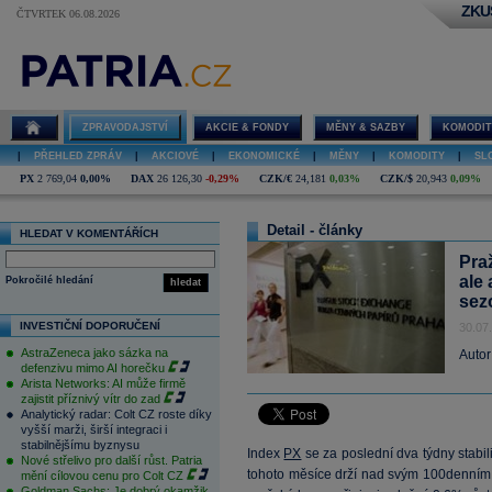
ZKU
ČTVRTEK 06.08.2026
ZPRAVODAJSTVÍ
AKCIE & FONDY
MĚNY & SAZBY
KOMODIT
|
PŘEHLED ZPRÁV
|
AKCIOVÉ
|
EKONOMICKÉ
|
MĚNY
|
KOMODITY
|
SL
PX
2 769,04
0,00%
DAX
26 126,30
-0,29%
CZK/€
24,181
0,03%
CZK/$
20,943
0,09%
Detail - články
HLEDAT V KOMENTÁŘÍCH
Pra
ale
Pokročilé hledání
hledat
sez
INVESTIČNÍ DOPORUČENÍ
30.07
AstraZeneca jako sázka na
Autor
defenzivu mimo AI horečku
Arista Networks: AI může firmě
zajistit příznivý vítr do zad
Analytický radar: Colt CZ roste díky
vyšší marži, širší integraci i
stabilnějšímu byznysu
Index
PX
se za poslední dva týdny stabi
Nové střelivo pro další růst. Patria
tohoto měsíce drží nad svým 100denním 
mění cílovou cenu pro Colt CZ
Goldman Sachs: Je dobrý okamžik