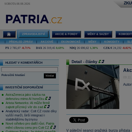
ZKU
SOBOTA 08.08.2026
ZPRAVODAJSTVÍ
AKCIE & FONDY
MĚNY & SAZBY
KOMODIT
|
PŘEHLED ZPRÁV
|
AKCIOVÉ
|
EKONOMICKÉ
|
MĚNY
|
KOMODITY
|
SL
PX
2 785,07
-0,71%
DAX
26 319,45
0,69%
NDQ
26 690,62
1,30%
CZK/€
24,232
-0,02%
Detail - články
HLEDAT V KOMENTÁŘÍCH
Akc
Pokročilé hledání
hledat
09.11
Autor
INVESTIČNÍ DOPORUČENÍ
AstraZeneca jako sázka na
defenzivu mimo AI horečku
Arista Networks: AI může firmě
zajistit příznivý vítr do zad
Analytický radar: Colt CZ roste díky
vyšší marži, širší integraci i
stabilnějšímu byznysu
Nové střelivo pro další růst. Patria
mění cílovou cenu pro Colt CZ
V páteční seanci pražská burza přidal
Goldman Sachs: Je dobrý okamžik