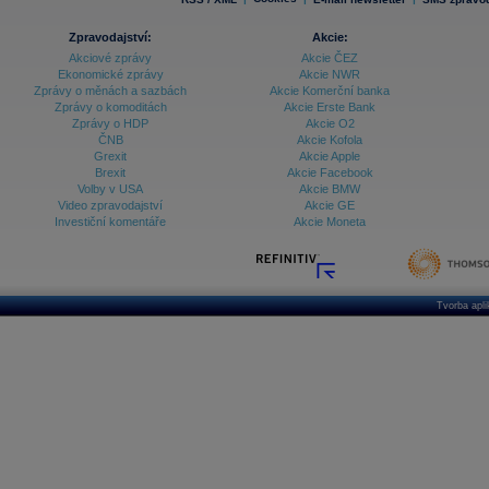
Zpravodajství:
Akcie:
Akciové zprávy
Akcie ČEZ
Ekonomické zprávy
Akcie NWR
Zprávy o měnách a sazbách
Akcie Komerční banka
Zprávy o komoditách
Akcie Erste Bank
Zprávy o HDP
Akcie O2
ČNB
Akcie Kofola
Grexit
Akcie Apple
Brexit
Akcie Facebook
Volby v USA
Akcie BMW
Video zpravodajství
Akcie GE
Investiční komentáře
Akcie Moneta
Tvorba apl