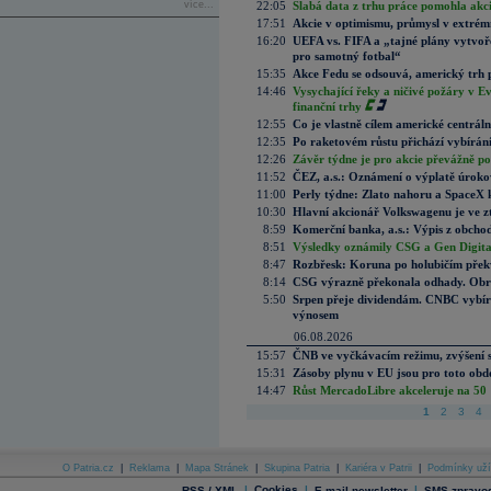
více...
22:05
Slabá data z trhu práce pomohla akc
17:51
Akcie v optimismu, průmysl v extrémn
16:20
UEFA vs. FIFA a „tajné plány vytvoř
pro samotný fotbal“
15:35
Akce Fedu se odsouvá, americký trh 
14:46
Vysychající řeky a ničivé požáry v E
finanční trhy
12:55
Co je vlastně cílem americké centrál
12:35
Po raketovém růstu přichází vybírán
12:26
Závěr týdne je pro akcie převážně po
11:52
ČEZ, a.s.: Oznámení o výplatě úrok
11:00
Perly týdne: Zlato nahoru a SpaceX 
10:30
Hlavní akcionář Volkswagenu je ve z
8:59
Komerční banka, a.s.: Výpis z obchod
8:51
Výsledky oznámily CSG a Gen Digital
8:47
Rozbřesk: Koruna po holubičím přek
8:14
CSG výrazně překonala odhady. Obran
5:50
Srpen přeje dividendám. CNBC vybírá
výnosem
06.08.2026
15:57
ČNB ve vyčkávacím režimu, zvýšení s
15:31
Zásoby plynu v EU jsou pro toto obdo
14:47
Růst MercadoLibre akceleruje na 50 %
1
2
3
4
O Patria.cz
|
Reklama
|
Mapa Stránek
|
Skupina Patria
|
Kariéra v Patrii
|
Podmínky uží
|
Cookies
|
|
RSS / XML
E-mail newsletter
SMS zpravod