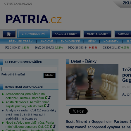
ZKU
ČTVRTEK 06.08.2026
ZPRAVODAJSTVÍ
AKCIE & FONDY
MĚNY & SAZBY
KOMODIT
|
PŘEHLED ZPRÁV
|
AKCIOVÉ
|
EKONOMICKÉ
|
MĚNY
|
KOMODITY
|
SL
PX
2 800,27
1,13%
DAX
26 209,72
0,32%
NDQ
26 363,44
-0,83%
CZK/€
24,187
0,05%
Detail - články
HLEDAT V KOMENTÁŘÍCH
Těž
por
Pokročilé hledání
hledat
Gug
INVESTIČNÍ DOPORUČENÍ
05.10
AstraZeneca jako sázka na
Autor
defenzivu mimo AI horečku
Arista Networks: AI může firmě
zajistit příznivý vítr do zad
Analytický radar: Colt CZ roste díky
vyšší marži, širší integraci i
stabilnějšímu byznysu
Scott Minerd z Guggenheim Partners Gl
Nové střelivo pro další růst. Patria
mění cílovou cenu pro Colt CZ
dány hlavně schopností vyhýbat se ne
Goldman Sachs: Je dobrý okamžik