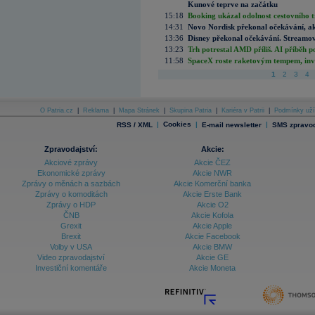
Kunové teprve na začátku
15:18
Booking ukázal odolnost cestovního trh
14:31
Novo Nordisk překonal očekávání, akci
13:36
Disney překonal očekávání. Streamova
13:23
Trh potrestal AMD příliš. AI příběh p
11:58
SpaceX roste raketovým tempem, inves
1
2
3
4
O Patria.cz
|
Reklama
|
Mapa Stránek
|
Skupina Patria
|
Kariéra v Patrii
|
Podmínky uží
|
Cookies
|
|
RSS / XML
E-mail newsletter
SMS zpravod
Zpravodajství:
Akcie:
Akciové zprávy
Akcie ČEZ
Ekonomické zprávy
Akcie NWR
Zprávy o měnách a sazbách
Akcie Komerční banka
Zprávy o komoditách
Akcie Erste Bank
Zprávy o HDP
Akcie O2
ČNB
Akcie Kofola
Grexit
Akcie Apple
Brexit
Akcie Facebook
Volby v USA
Akcie BMW
Video zpravodajství
Akcie GE
Investiční komentáře
Akcie Moneta