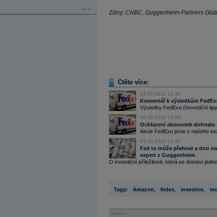
více...
Zdroj: CNBC, Guggenheim Partners Glob
Čtěte více:
24.06.2022 12:36
Komentář k výsledkům FedEx: I
Výsledky FedExu (Investiční tipy)
16.09.2022 16:06
Ochlazení ekonomik dohnalo s
Akcie FedExu jsme z našeho sezna
03.10.2022 12:48
Fed to může přehnat a dno na
expert z Guggenheim
O investiční příležitosti, která se dostaví jedn
Tagy:
Amazon
,
fedex
,
investice
,
te
Reklama