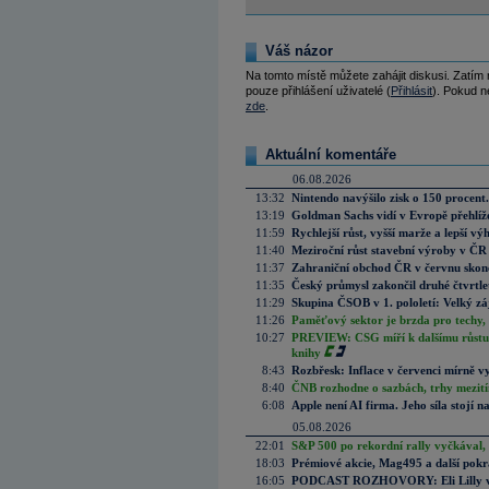
Váš názor
Na tomto místě můžete zahájit diskusi. Zatím
pouze přihlášení uživatelé (
Přihlásit
). Pokud ne
zde
.
Aktuální komentáře
06.08.2026
13:32
Nintendo navýšilo zisk o 150 procen
13:19
Goldman Sachs vidí v Evropě přehlíže
11:59
Rychlejší růst, vyšší marže a lepší v
11:40
Meziroční růst stavební výroby v ČR
11:37
Zahraniční obchod ČR v červnu skonč
11:35
Český průmysl zakončil druhé čtvrtlet
11:29
Skupina ČSOB v 1. pololetí: Velký zá
11:26
Paměťový sektor je brzda pro techy,
10:27
PREVIEW: CSG míří k dalšímu růstu.
knihy
8:43
Rozbřesk: Inflace v červenci mírně v
8:40
ČNB rozhodne o sazbách, trhy mezitím
6:08
Apple není AI firma. Jeho síla stojí n
05.08.2026
22:01
S&P 500 po rekordní rally vyčkával,
18:03
Prémiové akcie, Mag495 a další pokr
16:05
PODCAST ROZHOVORY: Eli Lilly vs. 