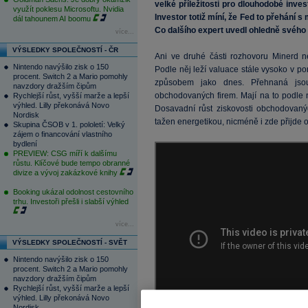
velké příležitosti pro dlouhodobé inve
využít poklesu Microsoftu. Nvidia
Investor totiž míní, že Fed to přehání
dál tahounem AI boomu
Co dalšího expert uvedl ohledně svého 
více...
VÝSLEDKY SPOLEČNOSTÍ - ČR
Ani ve druhé části rozhovoru Minerd n
Nintendo navýšilo zisk o 150
Podle něj leží valuace stále vysoko v p
procent. Switch 2 a Mario pomohly
způsobem jako dnes. Přehnaná jso
navzdory dražším čipům
obchodovaných firem. Mají na to podle 
Rychlejší růst, vyšší marže a lepší
výhled. Lilly překonává Novo
Dosavadní růst ziskovosti obchodovaný
Nordisk
tažen energetikou, nicméně i zde přijde o
Skupina ČSOB v 1. pololetí: Velký
zájem o financování vlastního
bydlení
PREVIEW: CSG míří k dalšímu
růstu. Klíčové bude tempo obranné
divize a vývoj zakázkové knihy
Booking ukázal odolnost cestovního
trhu. Investoři přešli i slabší výhled
více...
VÝSLEDKY SPOLEČNOSTÍ - SVĚT
Nintendo navýšilo zisk o 150
procent. Switch 2 a Mario pomohly
navzdory dražším čipům
Rychlejší růst, vyšší marže a lepší
výhled. Lilly překonává Novo
Nordisk