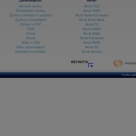
Zpravodajství:
Akcie:
Akciové zprávy
Akcie ČEZ
Ekonomické zprávy
Akcie NWR
Zprávy o měnách a sazbách
Akcie Komerční banka
Zprávy o komoditách
Akcie Erste Bank
Zprávy o HDP
Akcie O2
ČNB
Akcie Kofola
Grexit
Akcie Apple
Brexit
Akcie Facebook
Volby v USA
Akcie BMW
Video zpravodajství
Akcie GE
Investiční komentáře
Akcie Moneta
Tvorba apl