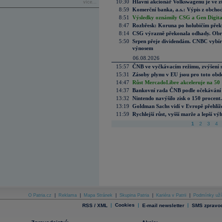
10:30
Hlavní akcionář Volkswagenu je ve z
více...
8:59
Komerční banka, a.s.: Výpis z obchod
8:51
Výsledky oznámily CSG a Gen Digital
8:47
Rozbřesk: Koruna po holubičím přek
8:14
CSG výrazně překonala odhady. Obran
5:50
Srpen přeje dividendám. CNBC vybírá
výnosem
06.08.2026
15:57
ČNB ve vyčkávacím režimu, zvýšení s
15:31
Zásoby plynu v EU jsou pro toto obdo
14:47
Růst MercadoLibre akceleruje na 50 %
14:37
Bankovní rada ČNB podle očekávání 
13:32
Nintendo navýšilo zisk o 150 procen
13:19
Goldman Sachs vidí v Evropě přehlíže
11:59
Rychlejší růst, vyšší marže a lepší v
1
2
3
4
O Patria.cz
|
Reklama
|
Mapa Stránek
|
Skupina Patria
|
Kariéra v Patrii
|
Podmínky uží
|
Cookies
|
|
RSS / XML
E-mail newsletter
SMS zpravod