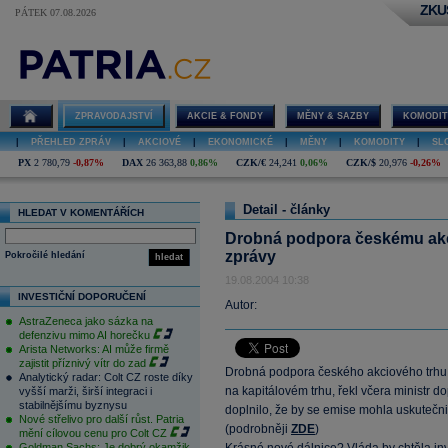
ZKU
PÁTEK 07.08.2026
ZPRAVODAJSTVÍ
AKCIE & FONDY
MĚNY & SAZBY
KOMODIT
|
PŘEHLED ZPRÁV
|
AKCIOVÉ
|
EKONOMICKÉ
|
MĚNY
|
KOMODITY
|
SL
PX
2 780,79
-0,87%
DAX
26 363,88
0,86%
CZK/€
24,241
0,06%
CZK/$
20,976
-0,26%
Detail - články
HLEDAT V KOMENTÁŘÍCH
Drobná podpora českému akci
zprávy
Pokročilé hledání
hledat
19.08.2004 10:38
INVESTIČNÍ DOPORUČENÍ
Autor:
AstraZeneca jako sázka na
defenzivu mimo AI horečku
Arista Networks: AI může firmě
zajistit příznivý vítr do zad
Drobná podpora českého akciového trhu. 
Analytický radar: Colt CZ roste díky
na kapitálovém trhu, řekl včera ministr 
vyšší marži, širší integraci i
stabilnějšímu byznysu
doplnilo, že by se emise mohla uskutečn
Nové střelivo pro další růst. Patria
(podrobněji
ZDE
)
mění cílovou cenu pro Colt CZ
Goldman Sachs: Je dobrý okamžik