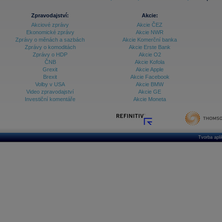
Zpravodajství:
Akcie:
Akciové zprávy
Akcie ČEZ
Ekonomické zprávy
Akcie NWR
Zprávy o měnách a sazbách
Akcie Komerční banka
Zprávy o komoditách
Akcie Erste Bank
Zprávy o HDP
Akcie O2
ČNB
Akcie Kofola
Grexit
Akcie Apple
Brexit
Akcie Facebook
Volby v USA
Akcie BMW
Video zpravodajství
Akcie GE
Investiční komentáře
Akcie Moneta
Tvorba apl