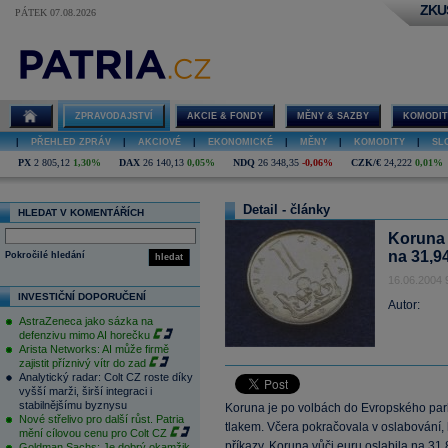
ZKU
PÁTEK 07.08.2026
ZPRAVODAJSTVÍ
AKCIE & FONDY
MĚNY & SAZBY
KOMODIT
|
PŘEHLED ZPRÁV
|
AKCIOVÉ
|
EKONOMICKÉ
|
MĚNY
|
KOMODITY
|
SL
PX
2 805,12
1,30%
DAX
26 140,13
0,05%
NDQ
26 348,35
-0,06%
CZK/€
24,222
0,01%
Detail - články
HLEDAT V KOMENTÁŘÍCH
Koruna 
na 31,9
Pokročilé hledání
hledat
16.06.2004 
INVESTIČNÍ DOPORUČENÍ
Autor:
AstraZeneca jako sázka na
defenzivu mimo AI horečku
Arista Networks: AI může firmě
zajistit příznivý vítr do zad
Analytický radar: Colt CZ roste díky
vyšší marži, širší integraci i
stabilnějšímu byznysu
Koruna je po volbách do Evropského parla
Nové střelivo pro další růst. Patria
tlakem. Včera pokračovala v oslabování,
mění cílovou cenu pro Colt CZ
příkazy. Koruna vůči euru oslabila na 31,8
Goldman Sachs: Je dobrý okamžik