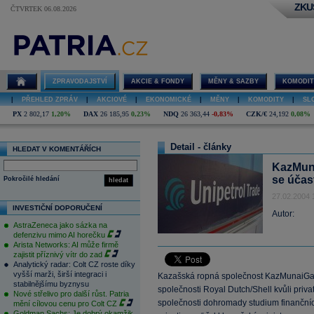
ZKU
ČTVRTEK 06.08.2026
ZPRAVODAJSTVÍ
AKCIE & FONDY
MĚNY & SAZBY
KOMODIT
|
PŘEHLED ZPRÁV
|
AKCIOVÉ
|
EKONOMICKÉ
|
MĚNY
|
KOMODITY
|
SL
PX
2 802,17
1,20%
DAX
26 185,95
0,23%
NDQ
26 363,44
-0,83%
CZK/€
24,192
0,08%
Detail - články
HLEDAT V KOMENTÁŘÍCH
KazMuna
se účast
Pokročilé hledání
hledat
27.02.2004 
INVESTIČNÍ DOPORUČENÍ
Autor:
AstraZeneca jako sázka na
defenzivu mimo AI horečku
Arista Networks: AI může firmě
zajistit příznivý vítr do zad
Analytický radar: Colt CZ roste díky
vyšší marži, širší integraci i
Kazašská ropná společnost KazMunaiGaz d
stabilnějšímu byznysu
společnosti Royal Dutch/Shell kvůli privat
Nové střelivo pro další růst. Patria
společnosti dohromady studium finančníc
mění cílovou cenu pro Colt CZ
Goldman Sachs: Je dobrý okamžik