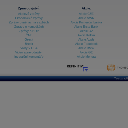
Zpravodajství:
Akcie:
Akciové zprávy
Akcie ČEZ
Ekonomické zprávy
Akcie NWR
Zprávy o měnách a sazbách
Akcie Komerční banka
Zprávy o komoditách
Akcie Erste Bank
Zprávy o HDP
Akcie O2
ČNB
Akcie Kofola
Grexit
Akcie Apple
Brexit
Akcie Facebook
Volby v USA
Akcie BMW
Video zpravodajství
Akcie GE
Investiční komentáře
Akcie Moneta
Tvorba apl