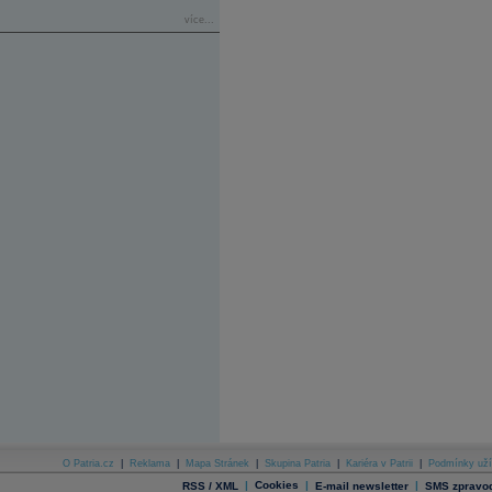
více...
O Patria.cz
|
Reklama
|
Mapa Stránek
|
Skupina Patria
|
Kariéra v Patrii
|
Podmínky uží
|
Cookies
|
|
RSS / XML
E-mail newsletter
SMS zpravod