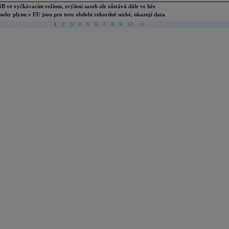
B ve vyčkávacím režimu, zvýšení sazeb ale zůstává dále ve hře
soby plynu v EU jsou pro toto období rekordně nízké, ukazují data
1
2
3
4
5
6
7
8
9
10
>>