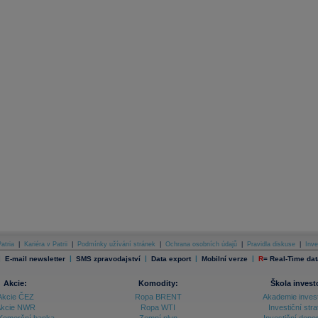
atria
|
Kariéra v Patrii
|
Podmínky užívání stránek
|
Ochrana osobních údajů
|
Pravidla diskuse
|
Inve
|
|
|
|
|
E-mail newsletter
SMS zpravodajství
Data export
Mobilní verze
R
=
Real-Time dat
Akcie:
Komodity:
Škola invest
Akcie ČEZ
Ropa BRENT
Akademie inves
kcie NWR
Ropa WTI
Investiční stra