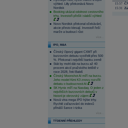
15:57
ČN
výhled. Lilly překonává Novo
Nordisk
15:31
Zá
Booking ukázal odolnost cestovního
trhu. Investoři přešli i slabší výhled
Novo Nordisk překonal očekávání,
akcie přesto klesají. Investoři řeší
marže a budoucí růst
více...
IPO, M&A
Čínský čipový gigant CXMT při
burzovním debutu vystřelil přes 500
%. Překonal i největší banku země
Stát by mohl dát na burzu až 40
procent akcií pražského letiště v
roce 2028, řekl Babiš
Čínský Moonshot AI míří na burzu.
Jeho model Kimi K3 znovu rozvířil
debatu o budoucnosti AI
SK Hynix míří na Nasdaq. O jeden z
největších burzovních debutů v
historii je obrovský zájem
Nová vlna mega IPO hýbe trhy.
Rychlé zařazování do indexů
přináší šance i rizika
více...
TÝDENNÍ PŘEHLEDY