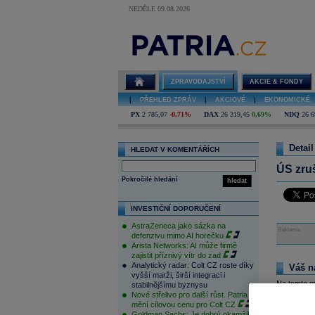
NEDĚLE 09.08.2026
ZPRAVODAJSTVÍ
AKCIE & FONDY
|
PŘEHLED ZPRÁV
|
AKCIOVÉ
|
EKONOMICKÉ
PX
2 785,07
-0,71%
DAX
26 319,45
0,69%
NDQ
26 6
Detail
HLEDAT V KOMENTÁŘÍCH
ÚS zruš
Pokročilé hledání
hledat
INVESTIČNÍ DOPORUČENÍ
AstraZeneca jako sázka na
Reklama
defenzivu mimo AI horečku
Arista Networks: AI může firmě
zajistit příznivý vítr do zad
Analytický radar: Colt CZ roste díky
Váš n
vyšší marži, širší integraci i
Na tomto m
stabilnějšímu byznysu
pouze přihl
Nové střelivo pro další růst. Patria
zde
.
mění cílovou cenu pro Colt CZ
Goldman Sachs: Je dobrý okamžik