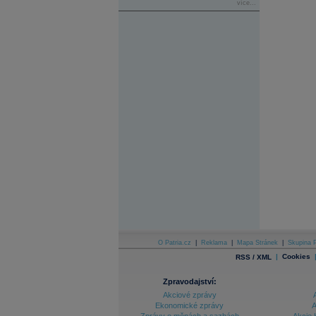
více...
O Patria.cz
|
Reklama
|
Mapa Stránek
|
Skupina P
|
Cookies
RSS / XML
Zpravodajství:
Akciové zprávy
Ekonomické zprávy
A