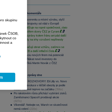
Související komentáře
pro skupinu
Chceme suverenitu a místní výrobu, slyší
americké zbrojovky od vlád v Evropě
Trump si stěžuje na ropné společnosti, zlato
dál klesá, šéfem dcery ČEZ je Cyrani
ránek ČSOB,
Zmatečné zprávy kolem Íránu ani pád další
kytnout co
britské vlády na trhy vzrušení nepřinesly
innost a
Akcie naznačují obrat vzhůru, zatímco se
čeká na ECB a další inflační čísla
i
Ocenění dvou nových firem má potenciál
a
pro růst i přilákat nové investory do
dluhopisů, říká Martin Novák z ČEZ
Nejčtenější zprávy dne
ím
PODCAST ROZHOVORY: Eli Lilly vs. Novo
Nordisk. Revoluce v léčbě obezity je podle
MUDr. Kunové teprve na začátku
(356x)
Po raketovém růstu přichází vybírání zisků.
Zaměstnanci SpaceX prodávají akcie
(327x)
Víkendář: Nebojte se, Warsh ve skutečnosti
nemá velení
(220x)