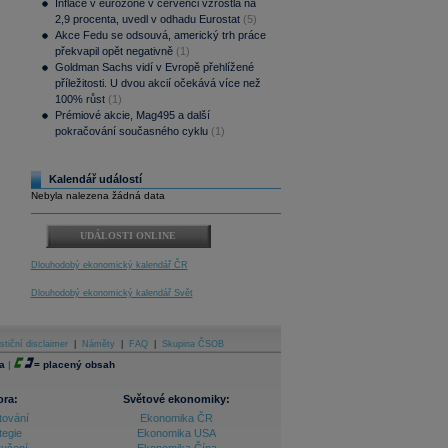
Inflace v eurozóně v červenci vzrostla na
2,9 procenta, uvedl v odhadu Eurostat
(5)
Akce Fedu se odsouvá, americký trh práce
překvapil opět negativně
(1)
Goldman Sachs vidí v Evropě přehlížené
příležitosti. U dvou akcií očekává více než
100% růst
(1)
Prémiové akcie, Mag495 a další
pokračování současného cyklu
(1)
Kalendář událostí
Nebyla nalezena žádná data
UDÁLOSTI ONLINE
Dlouhodobý ekonomický kalendář ČR
Dlouhodobý ekonomický kalendář Svět
stiční disclaimer
|
Náměty
|
FAQ
|
Skupina ČSOB
a
|
=
placený obsah
ora:
Světové ekonomiky:
tování
Ekonomika ČR
tegie
Ekonomika USA