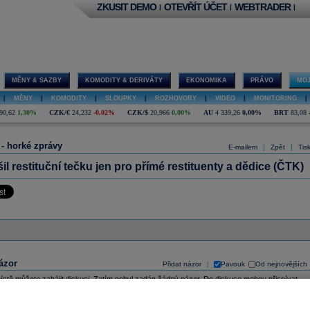
ZKUSIT DEMO
OTEVŘÍT ÚČET
WEBTRADER
|
|
|
MĚNY & SAZBY
KOMODITY & DERIVÁTY
EKONOMIKA
PRÁVO
MOJ
|
MĚNY
|
KOMODITY
|
SLOUPKY
|
ROZHOVORY
|
VIDEO
|
MONITORING
|
90,62
1,30%
CZK/€
24,232
-0,02%
CZK/$
20,966
0,00%
AU
4 339,26
0,00%
BRT
83,08
 - horké zprávy
|
|
E-mailem
Zpět
Tis
il restituční tečku jen pro přímé restituenty a dědice (ČTK)
ázor
Přidat názor
Pavouk
Od nejnovějších
|
ístě můžete zahájit diskusi. Zatím nebyl zadán žádný názor. Do diskuse mohou přispívat
ášení uživatelé (
Přihlásit
). Pokud nemáte účet, na který byste se mohli přihlásit, registrujte se