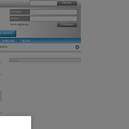
Hledej
Uživatel:
Heslo:
Nová registrace
Přihlásit
E PATRIA
DISKUSE
|
BLOG
4,61%
k
Reklama