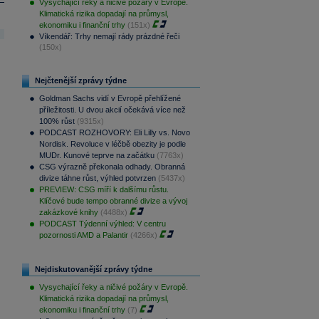
Vysychající řeky a ničivé požáry v Evropě.
Klimatická rizika dopadají na průmysl,
ekonomiku i finanční trhy
(151x)
Víkendář: Trhy nemají rády prázdné řeči
(150x)
Nejčtenější zprávy týdne
Goldman Sachs vidí v Evropě přehlížené
příležitosti. U dvou akcií očekává více než
100% růst
(9315x)
PODCAST ROZHOVORY: Eli Lilly vs. Novo
Nordisk. Revoluce v léčbě obezity je podle
MUDr. Kunové teprve na začátku
(7763x)
CSG výrazně překonala odhady. Obranná
divize táhne růst, výhled potvrzen
(5437x)
PREVIEW: CSG míří k dalšímu růstu.
Klíčové bude tempo obranné divize a vývoj
zakázkové knihy
(4488x)
PODCAST Týdenní výhled: V centru
pozornosti AMD a Palantir
(4266x)
Nejdiskutovanější zprávy týdne
Vysychající řeky a ničivé požáry v Evropě.
Klimatická rizika dopadají na průmysl,
ekonomiku i finanční trhy
(7)