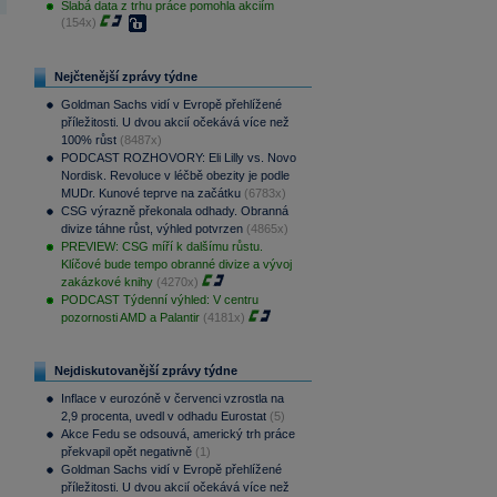
Slabá data z trhu práce pomohla akciím
(154x)
Nejčtenější zprávy týdne
Goldman Sachs vidí v Evropě přehlížené
příležitosti. U dvou akcií očekává více než
100% růst
(8487x)
PODCAST ROZHOVORY: Eli Lilly vs. Novo
Nordisk. Revoluce v léčbě obezity je podle
MUDr. Kunové teprve na začátku
(6783x)
CSG výrazně překonala odhady. Obranná
divize táhne růst, výhled potvrzen
(4865x)
PREVIEW: CSG míří k dalšímu růstu.
Klíčové bude tempo obranné divize a vývoj
zakázkové knihy
(4270x)
PODCAST Týdenní výhled: V centru
pozornosti AMD a Palantir
(4181x)
Nejdiskutovanější zprávy týdne
Inflace v eurozóně v červenci vzrostla na
2,9 procenta, uvedl v odhadu Eurostat
(5)
Akce Fedu se odsouvá, americký trh práce
překvapil opět negativně
(1)
Goldman Sachs vidí v Evropě přehlížené
příležitosti. U dvou akcií očekává více než