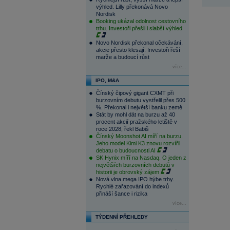
výhled. Lilly překonává Novo
Nordisk
Booking ukázal odolnost cestovního
trhu. Investoři přešli i slabší výhled
Novo Nordisk překonal očekávání,
akcie přesto klesají. Investoři řeší
marže a budoucí růst
více...
IPO, M&A
Čínský čipový gigant CXMT při
burzovním debutu vystřelil přes 500
%. Překonal i největší banku země
Stát by mohl dát na burzu až 40
procent akcií pražského letiště v
roce 2028, řekl Babiš
Čínský Moonshot AI míří na burzu.
Jeho model Kimi K3 znovu rozvířil
debatu o budoucnosti AI
SK Hynix míří na Nasdaq. O jeden z
největších burzovních debutů v
historii je obrovský zájem
Nová vlna mega IPO hýbe trhy.
Rychlé zařazování do indexů
přináší šance i rizika
více...
TÝDENNÍ PŘEHLEDY