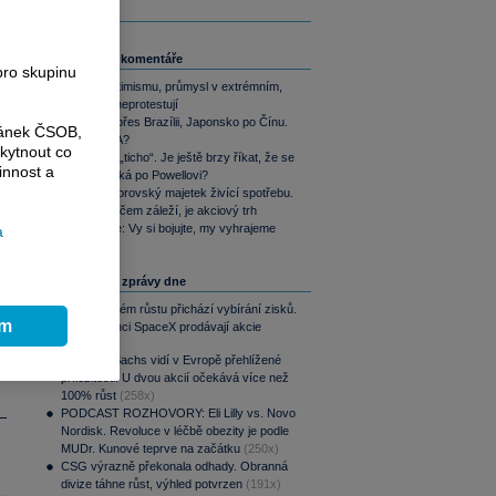
Související komentáře
pro skupinu
Akcie v optimismu, průmysl v extrémním,
dluhopisy neprotestují
Od SSSR přes Brazílii, Japonsko po Čínu.
ránek ČSOB,
Nebo i USA?
kytnout co
Warshovo „ticho“. Je ještě brzy říkat, že se
i
innost a
trhům stýská po Powellovi?
Yardeni: Obrovský majetek živící spotřebu.
Jediné, na čem záleží, je akciový trh
Perly týdne: Vy si bojujte, my vyhrajeme
a
Nejčtenější zprávy dne
Po raketovém růstu přichází vybírání zisků.
ím
Zaměstnanci SpaceX prodávají akcie
(287x)
Goldman Sachs vidí v Evropě přehlížené
příležitosti. U dvou akcií očekává více než
100% růst
(258x)
PODCAST ROZHOVORY: Eli Lilly vs. Novo
Nordisk. Revoluce v léčbě obezity je podle
MUDr. Kunové teprve na začátku
(250x)
CSG výrazně překonala odhady. Obranná
divize táhne růst, výhled potvrzen
(191x)