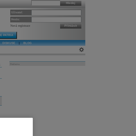
Hledej
Uživatel:
Heslo:
Nová registrace
Přihlásit
E PATRIA
DISKUSE
|
BLOG
k
Reklama