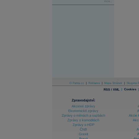
více...
O Patria.cz
|
Reklama
|
Mapa Stránek
|
Skupina P
|
Cookies
RSS / XML
Zpravodajství:
Akciové zprávy
Ekonomické zprávy
A
Zprávy o měnách a sazbách
Akcie 
Zprávy o komoditách
Akc
Zprávy o HDP
ČNB
A
Grexit
A
Brexit
Akc