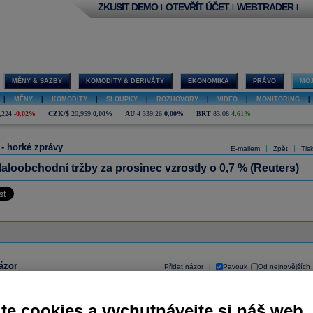
ZKUSIT DEMO
OTEVŘÍT ÚČET
WEBTRADER
|
|
|
MĚNY & SAZBY
KOMODITY & DERIVÁTY
EKONOMIKA
PRÁVO
MOJ
|
MĚNY
|
KOMODITY
|
SLOUPKY
|
ROZHOVORY
|
VIDEO
|
MONITORING
|
,224
-0,02%
CZK/$
20,959
0,00%
AU
4 339,26
0,00%
BRT
83,08
4,61%
 - horké zprávy
|
|
E-mailem
Zpět
Tis
loobchodní tržby za prosinec vzrostly o 0,7 % (Reuters)
ázor
Přidat názor
Pavouk
Od nejnovějších
|
ístě můžete zahájit diskusi. Zatím nebyl zadán žádný názor. Do diskuse mohou přispívat
ášení uživatelé (
Přihlásit
). Pokud nemáte účet, na který byste se mohli přihlásit, registrujte se
te cookies a vychutnávejte si náš web