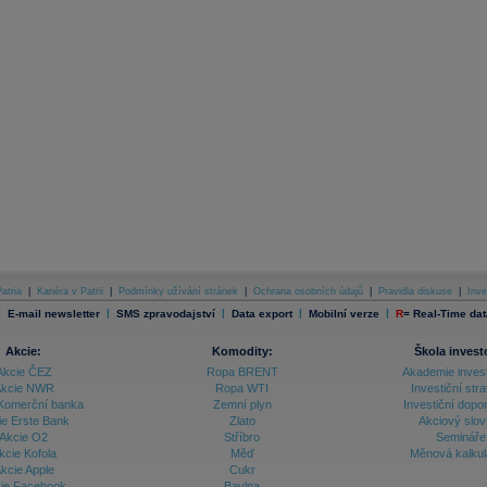
atria
|
Kariéra v Patrii
|
Podmínky užívání stránek
|
Ochrana osobních údajů
|
Pravidla diskuse
|
Inve
|
|
|
|
|
E-mail newsletter
SMS zpravodajství
Data export
Mobilní verze
R
=
Real-Time dat
Akcie:
Komodity:
Škola invest
Akcie ČEZ
Ropa BRENT
Akademie inves
kcie NWR
Ropa WTI
Investiční stra
Komerční banka
Zemní plyn
Investiční dopo
ie Erste Bank
Zlato
Akciový slov
Akcie O2
Stříbro
Semináře
kcie Kofola
Měď
Měnová kalku
kcie Apple
Cukr
ie Facebook
Bavlna