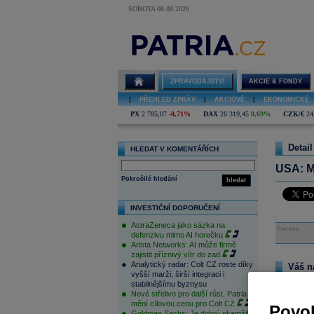
SOBOTA 08.08.2026
ZPRAVODAJSTVÍ
AKCIE & FONDY
|
PŘEHLED ZPRÁV
|
AKCIOVÉ
|
EKONOMICKÉ
PX
2 785,07
-0,71%
DAX
26 319,45
0,69%
CZK/€
24
Detail
HLEDAT V KOMENTÁŘÍCH
USA: Ma
Pokročilé hledání
hledat
INVESTIČNÍ DOPORUČENÍ
AstraZeneca jako sázka na
Reklama
defenzivu mimo AI horečku
Arista Networks: AI může firmě
zajistit příznivý vítr do zad
Analytický radar: Colt CZ roste díky
Váš n
vyšší marži, širší integraci i
Na tomto m
stabilnějšímu byznysu
pouze přihl
Nové střelivo pro další růst. Patria
zde
.
mění cílovou cenu pro Colt CZ
Povol
Goldman Sachs: Je dobrý okamžik