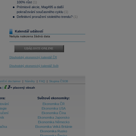
100% růst
(1)
Prémiové akcie, Mag495 a další
pokračování současného cyklu
(1)
Definitivní proražení stoletého trendu?
(1)
Kalendář událostí
Nebyla nalezena žádná data
UDÁLOSTI ONLINE
Dlouhodobý ekonomický kalendář ČR
Dlouhodobý ekonomický kalendář Svět
stiční disclaimer
|
Náměty
|
FAQ
|
Skupina ČSOB
a
|
=
placený obsah
ora:
Světové ekonomiky:
tování
Ekonomika ČR
tegie
Ekonomika USA
ručení
Ekonomika Čína
ník
Ekonomika Japonsko
Ekonomika Německo
lačka
Ekonomika Velká Británie
Ekonomika Rusko
Ekonomika Řecko