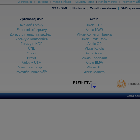
O Patria.cz
|
Reklama
|
Mapa Stránek
|
Skupina Patria
|
Kariéra v Patrii
|
Podmínky uží
|
Cookies
|
|
RSS / XML
E-mail newsletter
SMS zpravod
Zpravodajství:
Akcie:
Akciové zprávy
Akcie ČEZ
Ekonomické zprávy
Akcie NWR
Zprávy o měnách a sazbách
Akcie Komerční banka
Zprávy o komoditách
Akcie Erste Bank
Zprávy o HDP
Akcie O2
ČNB
Akcie Kofola
Grexit
Akcie Apple
Brexit
Akcie Facebook
Volby v USA
Akcie BMW
Video zpravodajství
Akcie GE
Investiční komentáře
Akcie Moneta
Tvorba apl