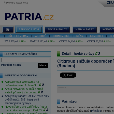
ZKU
ČTVRTEK 06.08.2026
ZPRAVODAJSTVÍ
AKCIE & FONDY
MĚNY & SAZBY
KOMODIT
|
PŘEHLED ZPRÁV
|
AKCIOVÉ
|
EKONOMICKÉ
|
MĚNY
|
KOMODITY
|
SL
PX
2 805,40
1,31%
DAX
26 182,46
0,21%
CZK/€
24,190
0,06%
CZK/$
20,955
0,14%
Detail - horké zprávy
HLEDAT V KOMENTÁŘÍCH
Citigroup snižuje doporučení
Pokročilé hledání
(Reuters)
hledat
INVESTIČNÍ DOPORUČENÍ
AstraZeneca jako sázka na
defenzivu mimo AI horečku
Reklama
Arista Networks: AI může firmě
zajistit příznivý vítr do zad
Analytický radar: Colt CZ roste díky
vyšší marži, širší integraci i
Váš názor
stabilnějšímu byznysu
Nové střelivo pro další růst. Patria
Na tomto místě můžete zahájit diskusi. Zatím
mění cílovou cenu pro Colt CZ
pouze přihlášení uživatelé (
Přihlásit
). Pokud ne
Goldman Sachs: Je dobrý okamžik