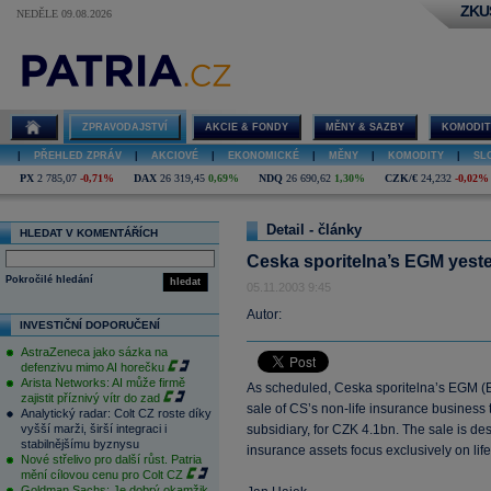
ZKU
NEDĚLE 09.08.2026
ZPRAVODAJSTVÍ
AKCIE & FONDY
MĚNY & SAZBY
KOMODIT
|
PŘEHLED ZPRÁV
|
AKCIOVÉ
|
EKONOMICKÉ
|
MĚNY
|
KOMODITY
|
SL
PX
2 785,07
-0,71%
DAX
26 319,45
0,69%
NDQ
26 690,62
1,30%
CZK/€
24,232
-0,02%
Detail - články
HLEDAT V KOMENTÁŘÍCH
Ceska sporitelna’s EGM yeste
Pokročilé hledání
hledat
05.11.2003 9:45
Autor:
INVESTIČNÍ DOPORUČENÍ
AstraZeneca jako sázka na
defenzivu mimo AI horečku
Arista Networks: AI může firmě
As scheduled, Ceska sporitelna’s EGM (
zajistit příznivý vítr do zad
sale of CS’s non-life insurance business
Analytický radar: Colt CZ roste díky
vyšší marži, širší integraci i
subsidiary, for CZK 4.1bn. The sale is des
stabilnějšímu byznysu
insurance assets focus exclusively on lif
Nové střelivo pro další růst. Patria
mění cílovou cenu pro Colt CZ
Goldman Sachs: Je dobrý okamžik