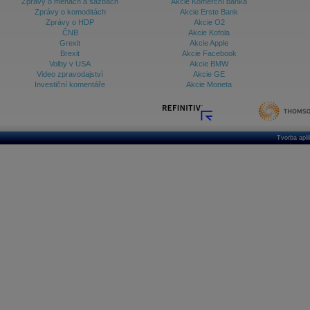
Zprávy o měnách a sazbách
Akcie Komerční banka
Zprávy o komoditách
Akcie Erste Bank
Zprávy o HDP
Akcie O2
ČNB
Akcie Kofola
Grexit
Akcie Apple
Brexit
Akcie Facebook
Volby v USA
Akcie BMW
Video zpravodajství
Akcie GE
Investiční komentáře
Akcie Moneta
Tvorba apl