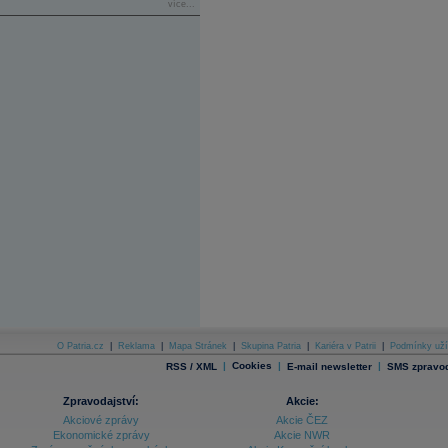
více...
O Patria.cz
|
Reklama
|
Mapa Stránek
|
Skupina Patria
|
Kariéra v Patrii
|
Podmínky uží
|
Cookies
|
|
RSS / XML
E-mail newsletter
SMS zpravod
Zpravodajství:
Akcie:
Akciové zprávy
Akcie ČEZ
Ekonomické zprávy
Akcie NWR