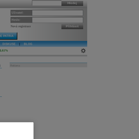
Hledej
Uživatel:
Heslo:
Nová registrace
Přihlásit
E PATRIA
DISKUSE
|
BLOG
4,61%
j
Reklama