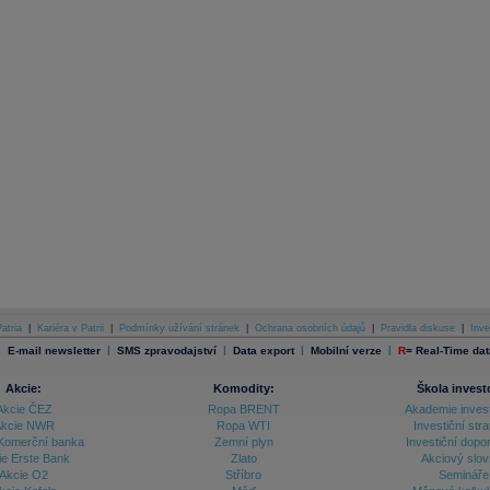
atria
|
Kariéra v Patrii
|
Podmínky užívání stránek
|
Ochrana osobních údajů
|
Pravidla diskuse
|
Inve
|
|
|
|
|
E-mail newsletter
SMS zpravodajství
Data export
Mobilní verze
R
=
Real-Time dat
Akcie:
Komodity:
Škola invest
Akcie ČEZ
Ropa BRENT
Akademie inves
kcie NWR
Ropa WTI
Investiční stra
Komerční banka
Zemní plyn
Investiční dopo
ie Erste Bank
Zlato
Akciový slov
Akcie O2
Stříbro
Semináře