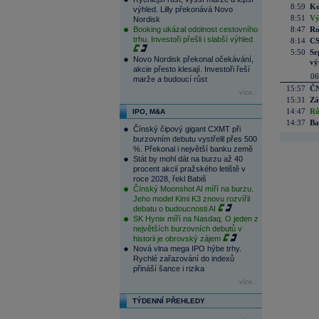
8:59
Ko
výhled. Lilly překonává Novo
8:51
Vý
Nordisk
Booking ukázal odolnost cestovního
8:47
Ro
trhu. Investoři přešli i slabší výhled
8:14
CS
5:50
Sr
Novo Nordisk překonal očekávání,
vý
akcie přesto klesají. Investoři řeší
06
marže a budoucí růst
15:57
ČN
více...
15:31
Zá
14:47
Rů
IPO, M&A
14:37
Ba
Čínský čipový gigant CXMT při
burzovním debutu vystřelil přes 500
%. Překonal i největší banku země
Stát by mohl dát na burzu až 40
procent akcií pražského letiště v
roce 2028, řekl Babiš
Čínský Moonshot AI míří na burzu.
Jeho model Kimi K3 znovu rozvířil
debatu o budoucnosti AI
SK Hynix míří na Nasdaq. O jeden z
největších burzovních debutů v
historii je obrovský zájem
Nová vlna mega IPO hýbe trhy.
Rychlé zařazování do indexů
přináší šance i rizika
více...
TÝDENNÍ PŘEHLEDY