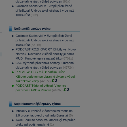
divize táhne růst, výhled potvrzen
(98x)
Goldman Sachs vidí v Evropě přehlížené
příležitosti. U dvou akcií očekává více než
100% růst
(82x)
Nejčtenější zprávy týdne
Goldman Sachs vidí v Evropě přehlížené
příležitosti. U dvou akcií očekává více než
100% růst
(8311x)
PODCAST ROZHOVORY: Eli Lilly vs. Novo
Nordisk. Revoluce v léčbě obezity je podle
MUDr. Kunové teprve na začátku
(6702x)
CSG výrazně překonala odhady. Obranná
divize táhne růst, výhled potvrzen
(4772x)
PREVIEW: CSG míří k dalšímu růstu.
Klíčové bude tempo obranné divize a vývoj
zakázkové knihy
(4257x)
PODCAST Týdenní výhled: V centru
pozornosti AMD a Palantir
(4169x)
Nejdiskutovanější zprávy týdne
Inflace v eurozóně v červenci vzrostla na
2,9 procenta, uvedl v odhadu Eurostat
(5)
Akce Fedu se odsouvá, americký trh práce
překvapil opět negativně
(1)