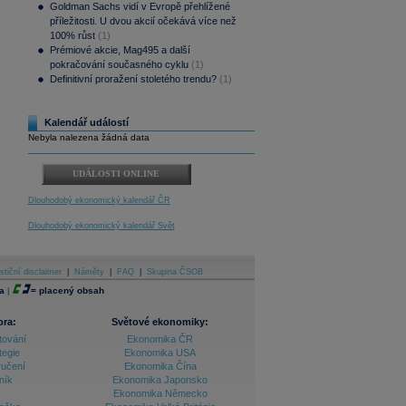
Goldman Sachs vidí v Evropě přehlížené
příležitosti. U dvou akcií očekává více než
100% růst
(1)
Prémiové akcie, Mag495 a další
pokračování současného cyklu
(1)
Definitivní proražení stoletého trendu?
(1)
Kalendář událostí
Nebyla nalezena žádná data
UDÁLOSTI ONLINE
Dlouhodobý ekonomický kalendář ČR
Dlouhodobý ekonomický kalendář Svět
stiční disclaimer
|
Náměty
|
FAQ
|
Skupina ČSOB
a
|
=
placený obsah
ora:
Světové ekonomiky:
tování
Ekonomika ČR
tegie
Ekonomika USA
ručení
Ekonomika Čína
ník
Ekonomika Japonsko
Ekonomika Německo