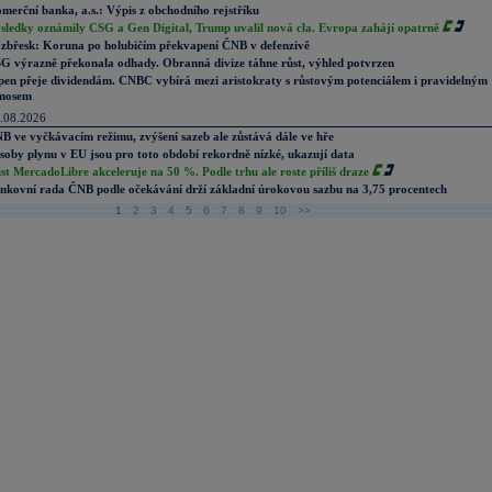
merční banka, a.s.: Výpis z obchodního rejstříku
sledky oznámily CSG a Gen Digital, Trump uvalil nová cla. Evropa zahájí opatrně
zbřesk: Koruna po holubičím překvapení ČNB v defenzivě
G výrazně překonala odhady. Obranná divize táhne růst, výhled potvrzen
pen přeje dividendám. CNBC vybírá mezi aristokraty s růstovým potenciálem i pravidelným
nosem
.08.2026
B ve vyčkávacím režimu, zvýšení sazeb ale zůstává dále ve hře
soby plynu v EU jsou pro toto období rekordně nízké, ukazují data
st MercadoLibre akceleruje na 50 %. Podle trhu ale roste příliš draze
nkovní rada ČNB podle očekávání drží základní úrokovou sazbu na 3,75 procentech
1
2
3
4
5
6
7
8
9
10
>>