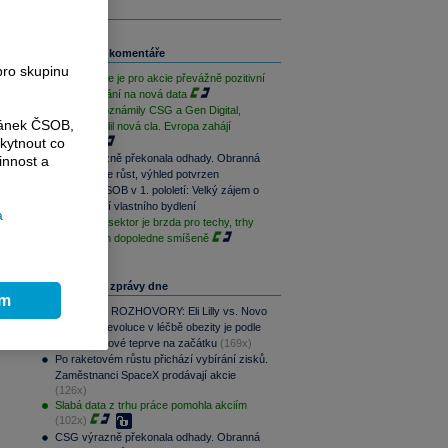
Související komentáře
pro skupinu
Závěr týdne je pro akcie převážně pozitivní
při vyčkávání na nová data
Výsledky oznámily CSG a Gen Digital,
ránek ČSOB,
Trump uvalil nová cla. Evropa zahájí
kytnout co
opatrně
CSG výrazně překonala odhady. Obranná
innost a
divize táhne růst, výhled potvrzen
Skupina ČSOB v 1. pololetí: Velký zájem o
financování vlastního bydlení
a
Paměťový sektor je brzda pro techy, trhy
jsou na tom dopoledne smíšeně
Nejčtenější zprávy dne
ím
PODCAST ROZHOVORY: Eli Lilly vs. Novo
Nordisk. Revoluce v léčbě obezity je podle
i
MUDr. Kunové teprve na začátku
(169x)
Po raketovém růstu přichází vybírání zisků.
Zaměstnanci SpaceX prodávají akcie
(126x)
Slabá data z trhu práce pomohla akciím
(102x)
CSG výrazně překonala odhady. Obranná