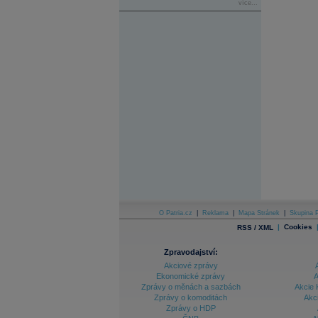
více...
O Patria.cz
|
Reklama
|
Mapa Stránek
|
Skupina P
|
Cookies
RSS / XML
Zpravodajství:
Akciové zprávy
Ekonomické zprávy
A
Zprávy o měnách a sazbách
Akcie 
Zprávy o komoditách
Akc
Zprávy o HDP