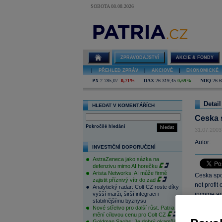
SOBOTA 08.08.2026
ZPRAVODAJSTVÍ
AKCIE & FONDY
|
PŘEHLED ZPRÁV
|
AKCIOVÉ
|
EKONOMICKÉ
PX
2 785,07
-0,71%
DAX
26 319,45
0,69%
NDQ
26 6
Detail
HLEDAT V KOMENTÁŘÍCH
Ceska s
Pokročilé hledání
hledat
31.07.2003
Autor:
INVESTIČNÍ DOPORUČENÍ
AstraZeneca jako sázka na
defenzivu mimo AI horečku
Arista Networks: AI může firmě
Ceska spo
zajistit příznivý vítr do zad
net profit
Analytický radar: Colt CZ roste díky
vyšší marži, širší integraci i
income and
stabilnějšímu byznysu
estimate. 
Nové střelivo pro další růst. Patria
consolidat
mění cílovou cenu pro Colt CZ
Goldman Sachs: Je dobrý okamžik