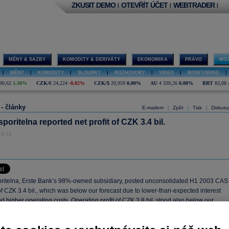
ZKUSIT DEMO
OTEVŘÍT ÚČET
WEBTRADER
|
|
|
MĚNY & SAZBY
KOMODITY & DERIVÁTY
EKONOMIKA
PRÁVO
MOJ
|
MĚNY
|
KOMODITY
|
SLOUPKY
|
ROZHOVORY
|
VIDEO
|
MONITORING
|
90,62
1,30%
CZK/€
24,224
-0,02%
CZK/$
20,959
0,00%
AU
4 339,26
0,00%
BRT
83,08
 - články
E-mailem
Zpět
Tisk
Diskutu
|
|
|
poritelna reported net profit of CZK 3.4 bil.
 9:21
ritelna, Erste Bank’s 98%-owned subsidiary, posted unconsolidated H1 2003 CAS
 of CZK 3.4 bil., which was below our forecast due to lower-than-expected interest
 higher operating costs. Operating profit of CZK 3.8 bil. stood also below our
This set of figures is, however, largely ignored by the market; the more important
ed IAS figures will be released on August 20.