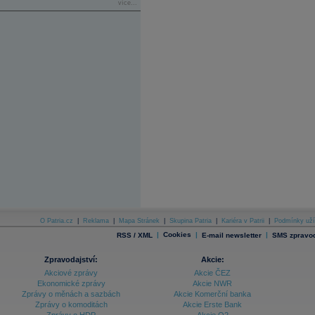
více...
O Patria.cz
|
Reklama
|
Mapa Stránek
|
Skupina Patria
|
Kariéra v Patrii
|
Podmínky uží
|
Cookies
|
|
RSS / XML
E-mail newsletter
SMS zpravod
Zpravodajství:
Akcie:
Akciové zprávy
Akcie ČEZ
Ekonomické zprávy
Akcie NWR
Zprávy o měnách a sazbách
Akcie Komerční banka
Zprávy o komoditách
Akcie Erste Bank