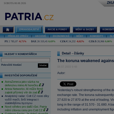
ZKU
SOBOTA 08.08.2026
ZPRAVODAJSTVÍ
AKCIE & FONDY
MĚNY & SAZBY
KOMODIT
|
PŘEHLED ZPRÁV
|
AKCIOVÉ
|
EKONOMICKÉ
|
MĚNY
|
KOMODITY
|
SL
PX
2 785,07
-0,71%
DAX
26 319,45
0,69%
CZK/€
24,232
-0,02%
CZK/$
20,966
0,00%
Detail - články
HLEDAT V KOMENTÁŘÍCH
The koruna weakened against 
Pokročilé hledání
hledat
08.07.2003 9:48
Autor:
INVESTIČNÍ DOPORUČENÍ
AstraZeneca jako sázka na
defenzivu mimo AI horečku
Arista Networks: AI může firmě
Yesterday's robust strengthening of the 
zajistit příznivý vítr do zad
exchange rate. The koruna subsequently fel
Analytický radar: Colt CZ roste díky
vyšší marži, širší integraci i
27.620 to 27.870 at the end of trading. V
stabilnějšímu byznysu
long in the range of 31.570 - 31.680. A b
Nové střelivo pro další růst. Patria
including inflation and unemployment fig
mění cílovou cenu pro Colt CZ
Goldman Sachs: Je dobrý okamžik