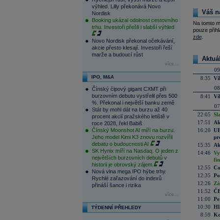
výhled. Lilly překonává Novo
Váš n
Nordisk
Booking ukázal odolnost cestovního
Na tomto m
trhu. Investoři přešli i slabší výhled
pouze přihl
zde
.
Novo Nordisk překonal očekávání,
akcie přesto klesají. Investoři řeší
marže a budoucí růst
Aktuá
více...
09
IPO, M&A
8:35
Ví
08
Čínský čipový gigant CXMT při
burzovním debutu vystřelil přes 500
8:41
Ví
%. Překonal i největší banku země
07
Stát by mohl dát na burzu až 40
22:05
Sl
procent akcií pražského letiště v
17:51
Ak
roce 2028, řekl Babiš
Čínský Moonshot AI míří na burzu.
16:20
UE
Jeho model Kimi K3 znovu rozvířil
pr
debatu o budoucnosti AI
15:35
Ak
SK Hynix míří na Nasdaq. O jeden z
14:46
Vy
největších burzovních debutů v
fi
historii je obrovský zájem
12:55
Co
Nová vlna mega IPO hýbe trhy.
12:35
Po
Rychlé zařazování do indexů
12:26
Zá
přináší šance i rizika
11:52
ČE
více...
11:00
Pe
10:30
Hl
TÝDENNÍ PŘEHLEDY
8:59
Ko