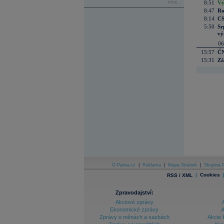
více...
8:51
Vý
8:47
Ro
8:14
CS
5:50
Sr
vý
06
15:57
ČN
15:31
Zá
O Patria.cz
|
Reklama
|
Mapa Stránek
|
Skupina P
|
Cookies
RSS / XML
Zpravodajství:
Akciové zprávy
Ekonomické zprávy
A
Zprávy o měnách a sazbách
Akcie 