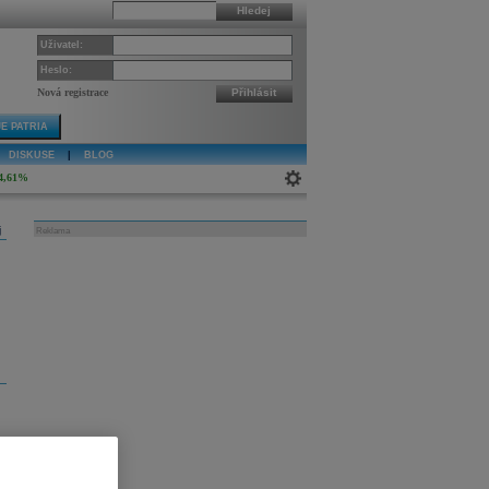
Hledej
Uživatel:
Heslo:
Nová registrace
Přihlásit
E PATRIA
DISKUSE
|
BLOG
4,61%
j
Reklama