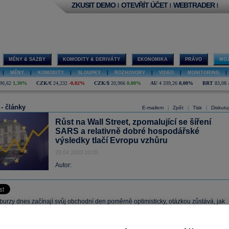
ZKUSIT DEMO
OTEVŘÍT ÚČET
WEBTRADER
|
|
|
MĚNY & SAZBY
KOMODITY & DERIVÁTY
EKONOMIKA
PRÁVO
MOJ
|
MĚNY
|
KOMODITY
|
SLOUPKY
|
ROZHOVORY
|
VIDEO
|
MONITORING
|
90,62
1,30%
CZK/€
24,232
-0,02%
CZK/$
20,966
0,00%
AU
4 339,26
0,00%
BRT
83,08
 - články
E-mailem
Zpět
Tisk
Diskutu
|
|
|
Růst na Wall Street, zpomalující se šíření
SARS a relativně dobré hospodářské
výsledky tlačí Evropu vzhůru
29.04.2003 10:05
Autor:
burzy dnes začínají svůj obchodní den poměrně optimisticky, otázkou zůstává, jak
ouho vydrží. Pan-evropský index DJ STOXX50 tak posiluje o 0.4%, německý DAX30
ším 4% růstu obchoduje skoro beze změny a francouzský benchmark CAC40 je o