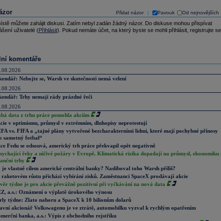
ázor
Přidat názor
Pavouk
Od nejnovějších
|
ístě můžete zahájit diskusi. Zatím nebyl zadán žádný názor. Do diskuse mohou přispívat
ášení uživatelé (
Přihlásit
). Pokud nemáte účet, na který byste se mohli přihlásit, registrujte se
lní komentáře
.08.2026
kendář: Nebojte se, Warsh ve skutečnosti nemá velení
.08.2026
kendář: Trhy nemají rády prázdné řeči
.08.2026
abá data z trhu práce pomohla akciím
cie v optimismu, průmysl v extrémním, dluhopisy neprotestují
FA vs. FIFA a „tajné plány vytvořené bezcharakterními lidmi, které mají pochybné přínosy
o samotný fotbal“
ce Fedu se odsouvá, americký trh práce překvapil opět negativně
sychající řeky a ničivé požáry v Evropě. Klimatická rizika dopadají na průmysl, ekonomiku 
nanční trhy
 je vlastně cílem americké centrální banky? Nasliboval toho Warsh příliš?
 raketovém růstu přichází vybírání zisků. Zaměstnanci SpaceX prodávají akcie
věr týdne je pro akcie převážně pozitivní při vyčkávání na nová data
Z, a.s.: Oznámení o výplatě úrokového výnosu
rly týdne: Zlato nahoru a SpaceX k 10 bilionům dolarů
avní akcionář Volkswagenu je ve ztrátě, automobilku vyzval k rychlým opatřením
merční banka, a.s.: Výpis z obchodního rejstříku