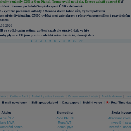
sledky oznámily CSG a Gen Digital, Trump uvalil nová cla. Evropa zahájí opatrně
zbřesk: Koruna po holubičím překvapení ČNB v defenzivě
G výrazně překonala odhady. Obranná divize táhne růst, výhled potvrzen
pen přeje dividendám. CNBC vybírá mezi aristokraty s růstovým potenciálem i pravidelným
nosem
.08.2026
B ve vyčkávacím režimu, zvýšení sazeb ale zůstává dále ve hře
soby plynu v EU jsou pro toto období rekordně nízké, ukazují data
1
2
3
4
5
6
7
8
9
10
>>
atria
|
Kariéra v Patrii
|
Podmínky užívání stránek
|
Ochrana osobních údajů
|
Pravidla diskuse
|
Inve
|
|
|
|
|
E-mail newsletter
SMS zpravodajství
Data export
Mobilní verze
R
=
Real-Time dat
Akcie:
Komodity:
Škola invest
Akcie ČEZ
Ropa BRENT
Akademie inves
kcie NWR
Ropa WTI
Investiční stra
Komerční banka
Zemní plyn
Investiční dopo