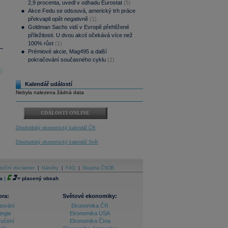
2,9 procenta, uvedl v odhadu Eurostat
(5)
Akce Fedu se odsouvá, americký trh práce
překvapil opět negativně
(1)
Goldman Sachs vidí v Evropě přehlížené
příležitosti. U dvou akcií očekává více než
100% růst
(1)
Prémiové akcie, Mag495 a další
pokračování současného cyklu
(1)
Kalendář událostí
Nebyla nalezena žádná data
UDÁLOSTI ONLINE
Dlouhodobý ekonomický kalendář ČR
Dlouhodobý ekonomický kalendář Svět
stiční disclaimer
|
Náměty
|
FAQ
|
Skupina ČSOB
a
|
=
placený obsah
ora:
Světové ekonomiky:
tování
Ekonomika ČR
tegie
Ekonomika USA
ručení
Ekonomika Čína