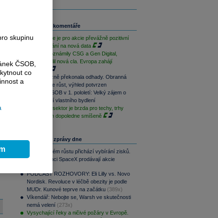
Související komentáře
pro skupinu
Závěr týdne je pro akcie převážně pozitivní
při vyčkávání na nová data
Výsledky oznámily CSG a Gen Digital,
Trump uvalil nová cla. Evropa zahájí
ránek ČSOB,
opatrně
kytnout co
CSG výrazně překonala odhady. Obranná
innost a
divize táhne růst, výhled potvrzen
Skupina ČSOB v 1. pololetí: Velký zájem o
financování vlastního bydlení
a
Paměťový sektor je brzda pro techy, trhy
jsou na tom dopoledne smíšeně
 o
Nejčtenější zprávy dne
ím
Po raketovém růstu přichází vybírání zisků.
Zaměstnanci SpaceX prodávají akcie
(403x)
PODCAST ROZHOVORY: Eli Lilly vs. Novo
Nordisk. Revoluce v léčbě obezity je podle
MUDr. Kunové teprve na začátku
(389x)
Víkendář: Nebojte se, Warsh ve skutečnosti
nemá velení
(273x)
Vysychající řeky a ničivé požáry v Evropě.