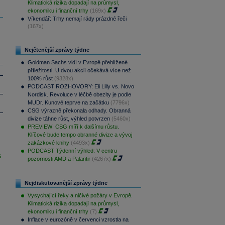
Klimatická rizika dopadají na průmysl,
ekonomiku i finanční trhy
(169x)
Víkendář: Trhy nemají rády prázdné řeči
(167x)
Nejčtenější zprávy týdne
Goldman Sachs vidí v Evropě přehlížené
příležitosti. U dvou akcií očekává více než
100% růst
(9328x)
PODCAST ROZHOVORY: Eli Lilly vs. Novo
Nordisk. Revoluce v léčbě obezity je podle
MUDr. Kunové teprve na začátku
(7796x)
CSG výrazně překonala odhady. Obranná
divize táhne růst, výhled potvrzen
(5460x)
PREVIEW: CSG míří k dalšímu růstu.
Klíčové bude tempo obranné divize a vývoj
zakázkové knihy
(4493x)
PODCAST Týdenní výhled: V centru
i
pozornosti AMD a Palantir
(4267x)
Nejdiskutovanější zprávy týdne
Vysychající řeky a ničivé požáry v Evropě.
Klimatická rizika dopadají na průmysl,
ekonomiku i finanční trhy
(7)
Inflace v eurozóně v červenci vzrostla na