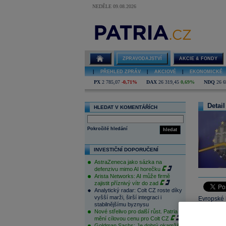
NEDĚLE 09.08.2026
ZPRAVODAJSTVÍ
AKCIE & FONDY
|
PŘEHLED ZPRÁV
|
AKCIOVÉ
|
EKONOMICKÉ
PX
2 785,07
-0,71%
DAX
26 319,45
0,69%
NDQ
26 6
Detail
HLEDAT V KOMENTÁŘÍCH
Pokročilé hledání
hledat
INVESTIČNÍ DOPORUČENÍ
AstraZeneca jako sázka na
defenzivu mimo AI horečku
Arista Networks: AI může firmě
zajistit příznivý vítr do zad
Analytický radar: Colt CZ roste díky
vyšší marži, širší integraci i
Evropské 
stabilnějšímu byznysu
jim to dl
Nové střelivo pro další růst. Patria
po včerej
mění cílovou cenu pro Colt CZ
Goldman Sachs: Je dobrý okamžik