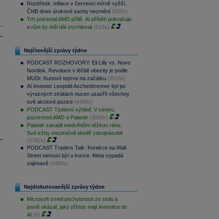
Rozbřesk: Inflace v červenci mírně vyšší,
ČNB dnes úrokové sazby nezmění
(630x)
Trh potrestal AMD příliš. AI příběh pokračuje
a růst by měl dál zrychlovat
(613x)
Nejčtenější zprávy týdne
PODCAST ROZHOVORY: Eli Lilly vs. Novo
Nordisk. Revoluce v léčbě obezity je podle
MUDr. Kunové teprve na začátku
(4516x)
AI investor Leopold Aschenbrenner byl po
výrazných ztrátách nucen uzavřít všechny
své akciové pozice
(4484x)
PODCAST Týdenní výhled: V centru
pozornosti AMD a Palantir
(3959x)
Palantir zasadil medvědům těžkou ránu.
Své tržby meziročně téměř zdvojnásobil
(3782x)
PODCAST Traders Talk: Korekce na Wall
Street nemusí být u konce. Meta vypadá
.
zajímavě
(3404x)
Nejdiskutovanější zprávy týdne
Microsoft smetl pochybnosti ze stolu a
jasně ukázal, jaký přínos mají investice do
AI
(9)