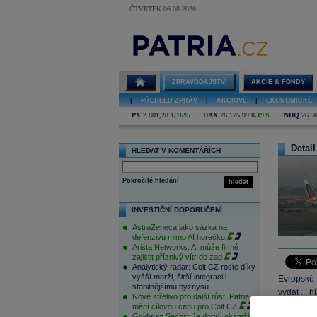
ČTVRTEK 06.08.2026
ZPRAVODAJSTVÍ
AKCIE & FONDY
|
PŘEHLED ZPRÁV
|
AKCIOVÉ
|
EKONOMICKÉ
PX
2 801,28
1,16%
DAX
26 175,99
0,19%
NDQ
26 3
Detail
HLEDAT V KOMENTÁŘÍCH
Pokročilé hledání
hledat
INVESTIČNÍ DOPORUČENÍ
AstraZeneca jako sázka na
defenzivu mimo AI horečku
Arista Networks: AI může firmě
zajistit příznivý vítr do zad
Analytický radar: Colt CZ roste díky
vyšší marži, širší integraci i
Evropské 
stabilnějšímu byznysu
vydat ...
Nové střelivo pro další růst. Patria
a CAC40 +
mění cílovou cenu pro Colt CZ
Goldman Sachs: Je dobrý okamžik