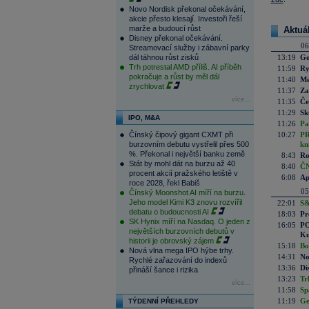
Novo Nordisk překonal očekávání,
akcie přesto klesají. Investoři řeší
marže a budoucí růst
Aktuá
Disney překonal očekávání.
06
Streamovací služby i zábavní parky
dál táhnou růst zisků
13:19
Go
Trh potrestal AMD příliš. AI příběh
11:59
Ry
pokračuje a růst by měl dál
11:40
Me
zrychlovat
11:37
Za
více...
11:35
Če
11:29
Sk
IPO, M&A
11:26
Pa
Čínský čipový gigant CXMT při
10:27
PR
burzovním debutu vystřelil přes 500
kn
%. Překonal i největší banku země
8:43
Ro
Stát by mohl dát na burzu až 40
8:40
ČN
procent akcií pražského letiště v
6:08
Ap
roce 2028, řekl Babiš
05
Čínský Moonshot AI míří na burzu.
Jeho model Kimi K3 znovu rozvířil
22:01
S&
debatu o budoucnosti AI
18:03
Pr
SK Hynix míří na Nasdaq. O jeden z
16:05
PO
největších burzovních debutů v
Ku
historii je obrovský zájem
15:18
Bo
Nová vlna mega IPO hýbe trhy.
14:31
No
Rychlé zařazování do indexů
13:36
Di
přináší šance i rizika
13:23
Tr
více...
11:58
Sp
11:19
Ge
TÝDENNÍ PŘEHLEDY