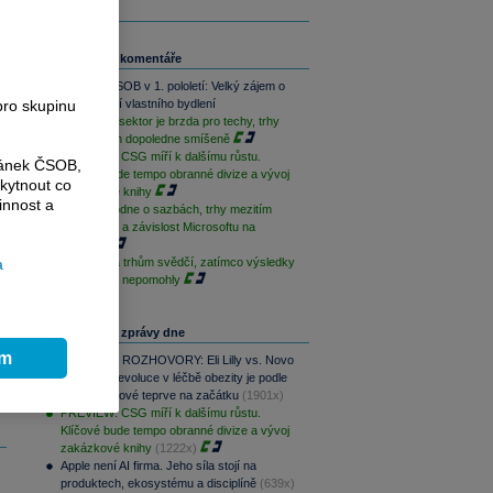
Související komentáře
Skupina ČSOB v 1. pololetí: Velký zájem o
pro skupinu
financování vlastního bydlení
Paměťový sektor je brzda pro techy, trhy
jsou na tom dopoledne smíšeně
h
PREVIEW: CSG míří k dalšímu růstu.
ránek ČSOB,
Klíčové bude tempo obranné divize a vývoj
kytnout co
zakázkové knihy
innost a
ČNB rozhodne o sazbách, trhy mezitím
sledují Írán a závislost Microsoftu na
OpenAI
a
Geopolitika trhům svědčí, zatímco výsledky
sentimentu nepomohly
Nejčtenější zprávy dne
ím
PODCAST ROZHOVORY: Eli Lilly vs. Novo
Nordisk. Revoluce v léčbě obezity je podle
MUDr. Kunové teprve na začátku
(1901x)
PREVIEW: CSG míří k dalšímu růstu.
Klíčové bude tempo obranné divize a vývoj
zakázkové knihy
(1222x)
Apple není AI firma. Jeho síla stojí na
produktech, ekosystému a disciplíně
(639x)