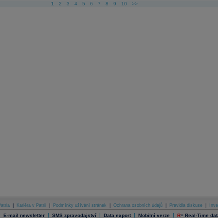
1
2
3
4
5
6
7
8
9
10
>>
atria
|
Kariéra v Patrii
|
Podmínky užívání stránek
|
Ochrana osobních údajů
|
Pravidla diskuse
|
Inve
|
|
|
|
|
E-mail newsletter
SMS zpravodajství
Data export
Mobilní verze
R
=
Real-Time dat