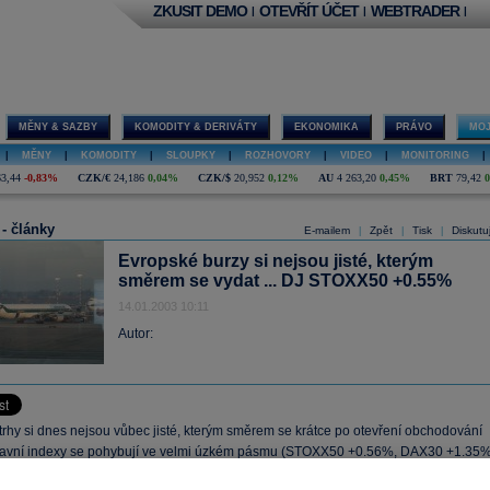
ZKUSIT DEMO
OTEVŘÍT ÚČET
WEBTRADER
|
|
|
MĚNY & SAZBY
KOMODITY & DERIVÁTY
EKONOMIKA
PRÁVO
MOJ
|
MĚNY
|
KOMODITY
|
SLOUPKY
|
ROZHOVORY
|
VIDEO
|
MONITORING
|
63,44
-0,83%
CZK/€
24,186
0,04%
CZK/$
20,952
0,12%
AU
4 263,20
0,45%
BRT
79,42
 - články
E-mailem
Zpět
Tisk
Diskutu
|
|
|
Evropské burzy si nejsou jisté, kterým
směrem se vydat ... DJ STOXX50 +0.55%
14.01.2003 10:11
Autor:
trhy si dnes nejsou vůbec jisté, kterým směrem se krátce po otevření obchodování
 hlavní indexy se pohybují ve velmi úzkém pásmu (STOXX50 +0.56%, DAX30 +1.35
0.64%). Makroekonomické údaje, publikované dnes ráno, také nedávají mnoho