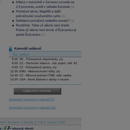
Inflace v eurozóně v červenci vzrostla na
2,9 procenta, uvedl v odhadu Eurostat
(5)
Prémiové akcie, Mag495 a další
pokračování současného cyklu
(1)
Definitivní proražení stoletého trendu?
(1)
Rozbřesk: Tokio už dávno není drahé.
Praha už dávno není levná. A Švýcarsko je
pořád Švýcarsko
(1)
Kalendář událostí
Čas
Událost
8:00
DE - Průmyslové objednávky, y/y
9:00
CZ - Obchodní bilance - nár. pojetí, mld. Kč
9:00
CZ - Průmyslová výroba, y/y
11:00
EMU - Maloobchodní tržby, y/y
14:30
CZ - Měnové jednání ČNB, zákl. sazba
14:30
USA - Nové žádosti o dávky v nezam.
UDÁLOSTI ONLINE
Dlouhodobý ekonomický kalendář ČR
Dlouhodobý ekonomický kalendář Svět
stiční disclaimer
|
Náměty
|
FAQ
|
Skupina ČSOB
a
|
=
placený obsah