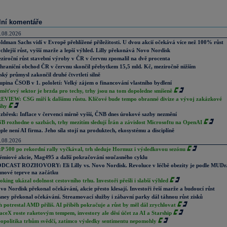
lní komentáře
.08.2026
ldman Sachs vidí v Evropě přehlížené příležitosti. U dvou akcií očekává více než 100% růst
chlejší růst, vyšší marže a lepší výhled. Lilly překonává Novo Nordisk
ziroční růst stavební výroby v ČR v červnu zpomalil na dvě procenta
hraniční obchod ČR v červnu skončil přebytkem 15,5 mld. Kč, meziročně nižším
ský průmysl zakončil druhé čtvrtletí silně
upina ČSOB v 1. pololetí: Velký zájem o financování vlastního bydlení
měťový sektor je brzda pro techy, trhy jsou na tom dopoledne smíšeně
EVIEW: CSG míří k dalšímu růstu. Klíčové bude tempo obranné divize a vývoj zakázkové
ihy
zbřesk: Inflace v červenci mírně vyšší, ČNB dnes úrokové sazby nezmění
B rozhodne o sazbách, trhy mezitím sledují Írán a závislost Microsoftu na OpenAI
ple není AI firma. Jeho síla stojí na produktech, ekosystému a disciplíně
.08.2026
P 500 po rekordní rally vyčkával, trh sleduje Hormuz i výsledkovou sezónu
émiové akcie, Mag495 a další pokračování současného cyklu
DCAST ROZHOVORY: Eli Lilly vs. Novo Nordisk. Revoluce v léčbě obezity je podle MUDr
nové teprve na začátku
oking ukázal odolnost cestovního trhu. Investoři přešli i slabší výhled
vo Nordisk překonal očekávání, akcie přesto klesají. Investoři řeší marže a budoucí růst
sney překonal očekávání. Streamovací služby i zábavní parky dál táhnou růst zisků
h potrestal AMD příliš. AI příběh pokračuje a růst by měl dál zrychlovat
aceX roste raketovým tempem, investory ale děsí účet za AI a Starship
opolitika trhům svědčí, zatímco výsledky sentimentu nepomohly