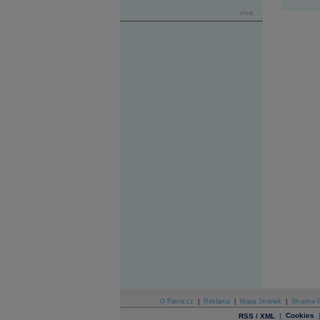
více...
O Patria.cz
|
Reklama
|
Mapa Stránek
|
Skupina P
|
Cookies
RSS / XML