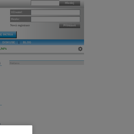
Hledej
Uživatel:
Heslo:
Nová registrace
Přihlásit
E PATRIA
DISKUSE
|
BLOG
0,94%
j
Reklama
%