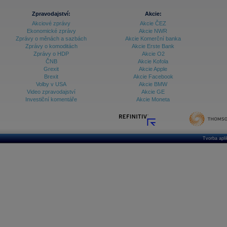
Zpravodajství:
Akcie:
Akciové zprávy
Akcie ČEZ
Ekonomické zprávy
Akcie NWR
Zprávy o měnách a sazbách
Akcie Komerční banka
Zprávy o komoditách
Akcie Erste Bank
Zprávy o HDP
Akcie O2
ČNB
Akcie Kofola
Grexit
Akcie Apple
Brexit
Akcie Facebook
Volby v USA
Akcie BMW
Video zpravodajství
Akcie GE
Investiční komentáře
Akcie Moneta
Tvorba apl