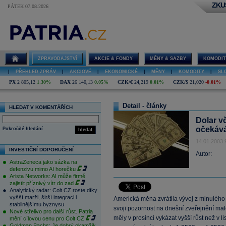
ZKU
PÁTEK 07.08.2026
ZPRAVODAJSTVÍ
AKCIE & FONDY
MĚNY & SAZBY
KOMODIT
|
PŘEHLED ZPRÁV
|
AKCIOVÉ
|
EKONOMICKÉ
|
MĚNY
|
KOMODITY
|
SL
PX
2 805,12
1,30%
DAX
26 140,13
0,05%
CZK/€
24,219
0,01%
CZK/$
21,020
-0,01%
Detail - články
HLEDAT V KOMENTÁŘÍCH
Dolar v
očekává
Pokročilé hledání
hledat
14.01.2003 
INVESTIČNÍ DOPORUČENÍ
Autor:
AstraZeneca jako sázka na
defenzivu mimo AI horečku
Arista Networks: AI může firmě
zajistit příznivý vítr do zad
Analytický radar: Colt CZ roste díky
vyšší marži, širší integraci i
Americká měna zvrátila vývoj z minulého t
stabilnějšímu byznysu
svoji pozornost na dnešní zveřejnění ma
Nové střelivo pro další růst. Patria
měly v prosinci vykázat vyšší růst než v l
mění cílovou cenu pro Colt CZ
Goldman Sachs: Je dobrý okamžik