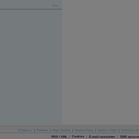
více...
O Patria.cz
|
Reklama
|
Mapa Stránek
|
Skupina Patria
|
Kariéra v Patrii
|
Podmínky uží
|
Cookies
|
|
RSS / XML
E-mail newsletter
SMS zpravod