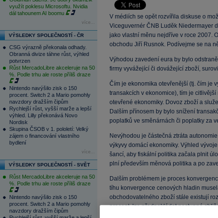
využít poklesu Microsoftu. Nvidia
dál tahounem AI boomu
V médiích se opět rozvířila diskuse o m
více...
Viceguvernér ČNB Luděk Niedermayer dne
jako vlastní měnu nejdříve v roce 2007. 
VÝSLEDKY SPOLEČNOSTÍ - ČR
obchodu Jiří Rusnok. Podívejme se na něk
CSG výrazně překonala odhady.
Obranná divize táhne růst, výhled
Výhodou zavedení eura by bylo odstranění
potvrzen
Růst MercadoLibre akceleruje na 50
firmy vyvážející či dovážející zboží, surov
%. Podle trhu ale roste příliš draze
Čím je ekonomika otevřenější (tj. čím je
Nintendo navýšilo zisk o 150
transakcích v ekonomice), tím je citlivěj
procent. Switch 2 a Mario pomohly
navzdory dražším čipům
otevřené ekonomiky. Dovoz zboží a slu
Rychlejší růst, vyšší marže a lepší
Dalším přínosem by bylo snížení transakč
výhled. Lilly překonává Novo
poplatků ve směnárnách či poplatky za v
Nordisk
Skupina ČSOB v 1. pololetí: Velký
Nevýhodou je částečná ztráta autonomie 
zájem o financování vlastního
bydlení
výkyvy domácí ekonomiky. Výhled vývoje v
více...
šancí, aby fiskální politika začala plnit 
plní především měnová politika a po zave
VÝSLEDKY SPOLEČNOSTÍ - SVĚT
Růst MercadoLibre akceleruje na 50
Dalším problémem je proces konvergence
%. Podle trhu ale roste příliš draze
tíhu konvergence cenových hladin musela
obchodovatelného zboží stále existují ro
Nintendo navýšilo zisk o 150
procent. Switch 2 a Mario pomohly
procent, lze předpokládat postupné sbližo
navzdory dražším čipům
dobu musela rezignovat na desinflační a n
Rychlejší růst, vyšší marže a lepší