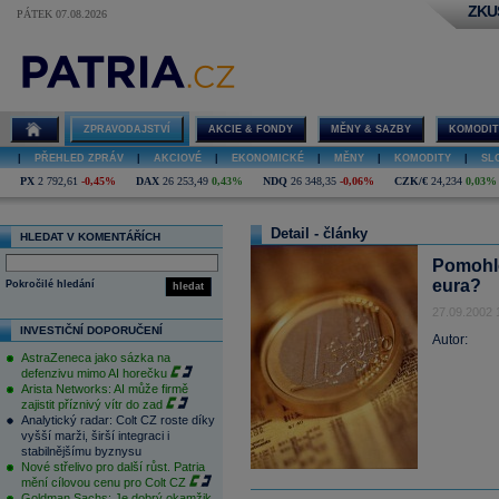
ZKU
PÁTEK 07.08.2026
ZPRAVODAJSTVÍ
AKCIE & FONDY
MĚNY & SAZBY
KOMODIT
|
PŘEHLED ZPRÁV
|
AKCIOVÉ
|
EKONOMICKÉ
|
MĚNY
|
KOMODITY
|
SL
PX
2 792,61
-0,45%
DAX
26 253,49
0,43%
NDQ
26 348,35
-0,06%
CZK/€
24,234
0,03%
Detail - články
HLEDAT V KOMENTÁŘÍCH
Pomohl
eura?
Pokročilé hledání
hledat
27.09.2002 
INVESTIČNÍ DOPORUČENÍ
Autor:
AstraZeneca jako sázka na
defenzivu mimo AI horečku
Arista Networks: AI může firmě
zajistit příznivý vítr do zad
Analytický radar: Colt CZ roste díky
vyšší marži, širší integraci i
stabilnějšímu byznysu
Nové střelivo pro další růst. Patria
mění cílovou cenu pro Colt CZ
Goldman Sachs: Je dobrý okamžik