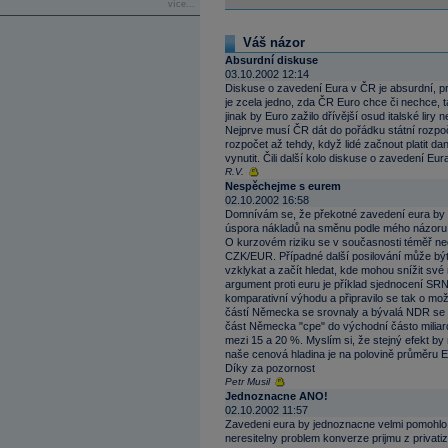
více...
Váš názor
Absurdní diskuse
03.10.2002 12:14
Diskuse o zavedení Eura v ČR je absurdní, pr
je zcela jedno, zda ČR Euro chce či nechce, 
jinak by Euro zažilo dřívější osud italské lir
Nejprve musí ČR dát do pořádku státní rozpoč
rozpočet až tehdy, když lidé začnout platit d
vynutit. Čili další kolo diskuse o zavedení Eur
R.V.
Nespěchejme s eurem
02.10.2002 16:58
Domnívám se, že překotné zavedení eura by n
úspora nákladů na směnu podle mého názoru 
O kurzovém riziku se v současnosti téměř ned
CZK/EUR. Případné další posilování může být 
vzklykat a začít hledat, kde mohou snížit své
argument proti euru je příklad sjednocení 
komparativní výhodu a připravilo se tak o mo
částí Německa se srovnaly a bývalá NDR se 
část Německa "cpe" do východní částo miliard
mezi 15 a 20 %. Myslím si, že stejný efekt by
naše cenová hladina je na polovině průměru 
Díky za pozornost
Petr Musil
Jednoznacne ANO!
02.10.2002 11:57
Zavedeni eura by jednoznacne velmi pomohlo 
neresitelny problem konverze prijmu z privat