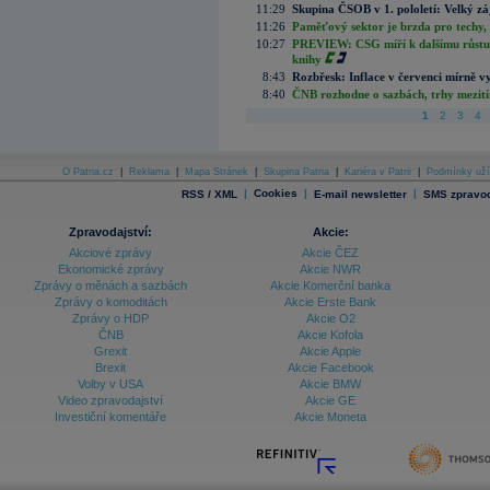
11:29
Skupina ČSOB v 1. pololetí: Velký zá
11:26
Paměťový sektor je brzda pro techy,
10:27
PREVIEW: CSG míří k dalšímu růstu.
knihy
8:43
Rozbřesk: Inflace v červenci mírně v
8:40
ČNB rozhodne o sazbách, trhy mezitím
1
2
3
4
O Patria.cz
|
Reklama
|
Mapa Stránek
|
Skupina Patria
|
Kariéra v Patrii
|
Podmínky uží
|
Cookies
|
|
RSS / XML
E-mail newsletter
SMS zpravod
Zpravodajství:
Akcie:
Akciové zprávy
Akcie ČEZ
Ekonomické zprávy
Akcie NWR
Zprávy o měnách a sazbách
Akcie Komerční banka
Zprávy o komoditách
Akcie Erste Bank
Zprávy o HDP
Akcie O2
ČNB
Akcie Kofola
Grexit
Akcie Apple
Brexit
Akcie Facebook
Volby v USA
Akcie BMW
Video zpravodajství
Akcie GE
Investiční komentáře
Akcie Moneta