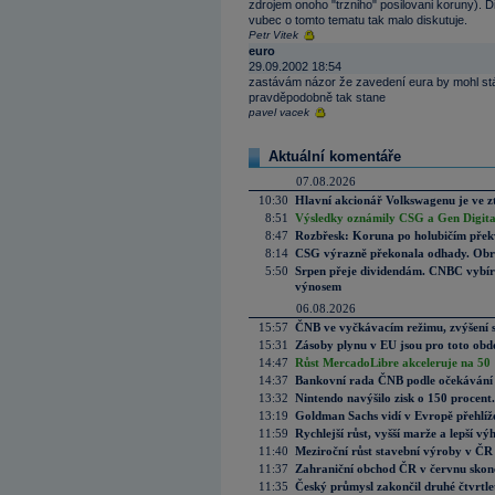
zdrojem onoho "trzniho" posilovani koruny). 
vubec o tomto tematu tak malo diskutuje.
Petr Vitek
euro
29.09.2002 18:54
zastávám názor že zavedení eura by mohl stát
pravděpodobně tak stane
pavel vacek
Aktuální komentáře
07.08.2026
10:30
Hlavní akcionář Volkswagenu je ve z
8:51
Výsledky oznámily CSG a Gen Digital
8:47
Rozbřesk: Koruna po holubičím přek
8:14
CSG výrazně překonala odhady. Obran
5:50
Srpen přeje dividendám. CNBC vybírá
výnosem
06.08.2026
15:57
ČNB ve vyčkávacím režimu, zvýšení s
15:31
Zásoby plynu v EU jsou pro toto obdo
14:47
Růst MercadoLibre akceleruje na 50 %
14:37
Bankovní rada ČNB podle očekávání 
13:32
Nintendo navýšilo zisk o 150 procen
13:19
Goldman Sachs vidí v Evropě přehlíže
11:59
Rychlejší růst, vyšší marže a lepší v
11:40
Meziroční růst stavební výroby v ČR
11:37
Zahraniční obchod ČR v červnu skonč
11:35
Český průmysl zakončil druhé čtvrtlet