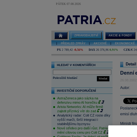
PÁTEK 07.08.2026
ZPRAVODAJSTVÍ
AKCIE & FONDY
|
PŘEHLED ZPRÁV
|
AKCIOVÉ
|
EKONOMICKÉ
PX
2 789,42
-0,56%
DAX
26 376,96
0,91%
CZK/€
24
Detail
HLEDAT V KOMENTÁŘÍCH
Denní 
Pokročilé hledání
hledat
26.08.2002
Autor:
INVESTIČNÍ DOPORUČENÍ
AstraZeneca jako sázka na
defenzivu mimo AI horečku
Arista Networks: AI může firmě
Poslaneck
zajistit příznivý vítr do zad
emisí dlu
Analytický radar: Colt CZ roste díky
vyšší marži, širší integraci i
Ministr fi
stabilnějšímu byznysu
Nové střelivo pro další růst. Patria
vyváženo s
mění cílovou cenu pro Colt CZ
daní, čímž
Goldman Sachs: Je dobrý okamžik