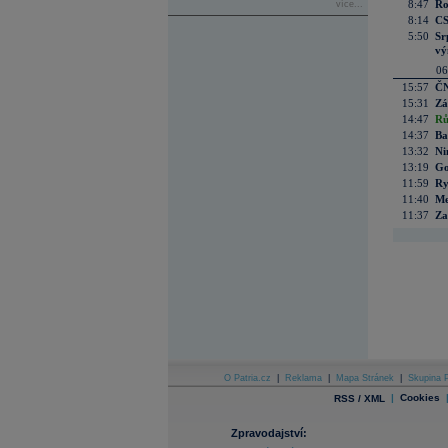
8:47
Ro
více...
8:14
CS
5:50
Sr
vý
06
15:57
ČN
15:31
Zá
14:47
Rů
14:37
Ba
13:32
Ni
13:19
Go
11:59
Ry
11:40
Me
11:37
Za
O Patria.cz
|
Reklama
|
Mapa Stránek
|
Skupina P
|
Cookies
RSS / XML
Zpravodajství: