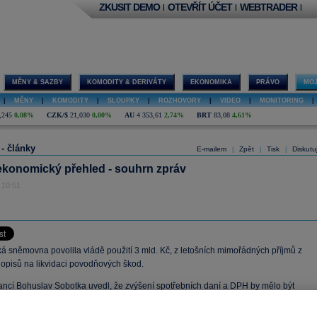
ZKUSIT DEMO
OTEVŘÍT ÚČET
WEBTRADER
|
|
|
MĚNY & SAZBY
KOMODITY & DERIVÁTY
EKONOMIKA
PRÁVO
MOJ
|
MĚNY
|
KOMODITY
|
SLOUPKY
|
ROZHOVORY
|
VIDEO
|
MONITORING
|
,245
0,08%
CZK/$
21,030
0,00%
AU
4 353,61
2,74%
BRT
83,08
4,61%
 - články
E-mailem
Zpět
Tisk
Diskutu
|
|
|
ekonomický přehled - souhrn zpráv
 10:51
á sněmovna povolila vládě použití 3 mld. Kč, z letošních mimořádných příjmů z
hopisů na likvidaci povodňových škod.
nancí Bohuslav Sobotka uvedl, že zvýšení spotřebních daní a DPH by mělo být
nížením daní z příjmů. To by však mělo přijít až později než zvýšení nepřímých
 by stát získal prostředky na odstraňování povodňových škod.