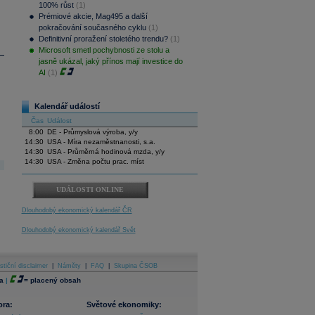
100% růst
(1)
Prémiové akcie, Mag495 a další
pokračování současného cyklu
(1)
Definitivní proražení stoletého trendu?
(1)
Microsoft smetl pochybnosti ze stolu a
jasně ukázal, jaký přínos mají investice do
AI
(1)
Kalendář událostí
Čas
Událost
8:00
DE - Průmyslová výroba, y/y
14:30
USA - Míra nezaměstnanosti, s.a.
14:30
USA - Průměrná hodinová mzda, y/y
14:30
USA - Změna počtu prac. míst
UDÁLOSTI ONLINE
Dlouhodobý ekonomický kalendář ČR
Dlouhodobý ekonomický kalendář Svět
stiční disclaimer
|
Náměty
|
FAQ
|
Skupina ČSOB
a
|
=
placený obsah
ora:
Světové ekonomiky: