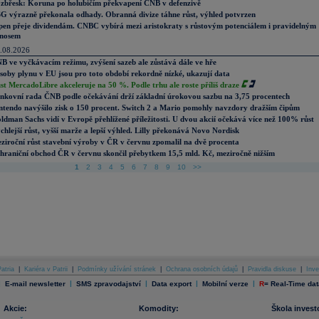
zbřesk: Koruna po holubičím překvapení ČNB v defenzivě
G výrazně překonala odhady. Obranná divize táhne růst, výhled potvrzen
pen přeje dividendám. CNBC vybírá mezi aristokraty s růstovým potenciálem i pravidelným
nosem
.08.2026
B ve vyčkávacím režimu, zvýšení sazeb ale zůstává dále ve hře
soby plynu v EU jsou pro toto období rekordně nízké, ukazují data
st MercadoLibre akceleruje na 50 %. Podle trhu ale roste příliš draze
nkovní rada ČNB podle očekávání drží základní úrokovou sazbu na 3,75 procentech
ntendo navýšilo zisk o 150 procent. Switch 2 a Mario pomohly navzdory dražším čipům
ldman Sachs vidí v Evropě přehlížené příležitosti. U dvou akcií očekává více než 100% růst
chlejší růst, vyšší marže a lepší výhled. Lilly překonává Novo Nordisk
ziroční růst stavební výroby v ČR v červnu zpomalil na dvě procenta
hraniční obchod ČR v červnu skončil přebytkem 15,5 mld. Kč, meziročně nižším
1
2
3
4
5
6
7
8
9
10
>>
atria
|
Kariéra v Patrii
|
Podmínky užívání stránek
|
Ochrana osobních údajů
|
Pravidla diskuse
|
Inve
|
|
|
|
|
E-mail newsletter
SMS zpravodajství
Data export
Mobilní verze
R
=
Real-Time dat
Akcie:
Komodity:
Škola invest