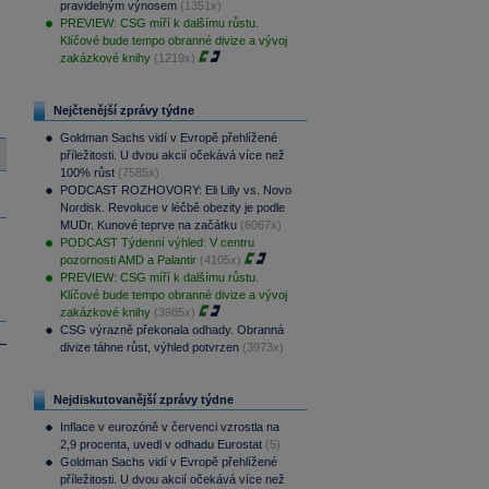
pravidelným výnosem
(1351x)
PREVIEW: CSG míří k dalšímu růstu.
Klíčové bude tempo obranné divize a vývoj
zakázkové knihy
(1219x)
Nejčtenější zprávy týdne
Goldman Sachs vidí v Evropě přehlížené
příležitosti. U dvou akcií očekává více než
100% růst
(7585x)
PODCAST ROZHOVORY: Eli Lilly vs. Novo
Nordisk. Revoluce v léčbě obezity je podle
MUDr. Kunové teprve na začátku
(6067x)
PODCAST Týdenní výhled: V centru
pozornosti AMD a Palantir
(4105x)
PREVIEW: CSG míří k dalšímu růstu.
Klíčové bude tempo obranné divize a vývoj
zakázkové knihy
(3985x)
CSG výrazně překonala odhady. Obranná
divize táhne růst, výhled potvrzen
(3973x)
Nejdiskutovanější zprávy týdne
Inflace v eurozóně v červenci vzrostla na
2,9 procenta, uvedl v odhadu Eurostat
(5)
Goldman Sachs vidí v Evropě přehlížené
příležitosti. U dvou akcií očekává více než