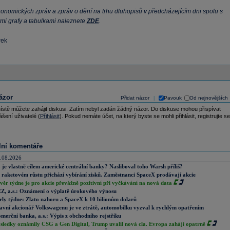
onomických zpráv a zpráv o dění na trhu dluhopisů v předcházejícím dni spolu s
mi grafy a tabulkami naleznete
ZDE
.
rek
ázor
Přidat názor
Pavouk
Od nejnovějších
|
ístě můžete zahájit diskusi. Zatím nebyl zadán žádný názor. Do diskuse mohou přispívat
ášení uživatelé (
Přihlásit
). Pokud nemáte účet, na který byste se mohli přihlásit, registrujte se
lní komentáře
.08.2026
 je vlastně cílem americké centrální banky? Nasliboval toho Warsh příliš?
 raketovém růstu přichází vybírání zisků. Zaměstnanci SpaceX prodávají akcie
věr týdne je pro akcie převážně pozitivní při vyčkávání na nová data
Z, a.s.: Oznámení o výplatě úrokového výnosu
rly týdne: Zlato nahoru a SpaceX k 10 bilionům dolarů
avní akcionář Volkswagenu je ve ztrátě, automobilku vyzval k rychlým opatřením
merční banka, a.s.: Výpis z obchodního rejstříku
sledky oznámily CSG a Gen Digital, Trump uvalil nová cla. Evropa zahájí opatrně