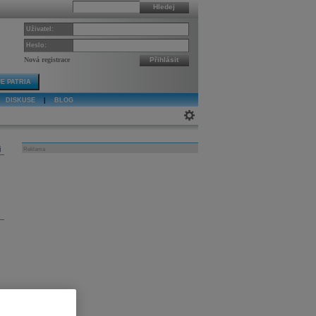
Hledej
Uživatel:
Heslo:
Nová registrace
Přihlásit
E PATRIA
DISKUSE
|
BLOG
j
Reklama