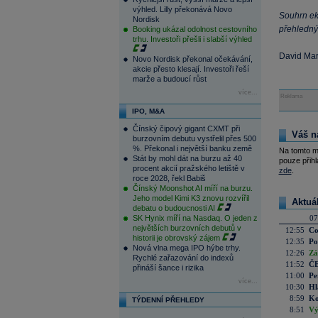
výhled. Lilly překonává Novo
Souhrn ek
Nordisk
přehledný
Booking ukázal odolnost cestovního
trhu. Investoři přešli i slabší výhled
David Ma
Novo Nordisk překonal očekávání,
akcie přesto klesají. Investoři řeší
marže a budoucí růst
více...
Reklama
IPO, M&A
Čínský čipový gigant CXMT při
Váš n
burzovním debutu vystřelil přes 500
%. Překonal i největší banku země
Na tomto m
Stát by mohl dát na burzu až 40
pouze přihl
procent akcií pražského letiště v
zde
.
roce 2028, řekl Babiš
Čínský Moonshot AI míří na burzu.
Jeho model Kimi K3 znovu rozvířil
Aktuá
debatu o budoucnosti AI
SK Hynix míří na Nasdaq. O jeden z
07
největších burzovních debutů v
12:55
Co
historii je obrovský zájem
12:35
Po
Nová vlna mega IPO hýbe trhy.
12:26
Zá
Rychlé zařazování do indexů
11:52
ČE
přináší šance i rizika
11:00
Pe
více...
10:30
Hl
8:59
Ko
TÝDENNÍ PŘEHLEDY
8:51
Vý