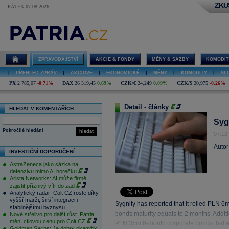
ZKU
PÁTEK 07.08.2026
ZPRAVODAJSTVÍ
AKCIE & FONDY
MĚNY & SAZBY
KOMODIT
|
PŘEHLED ZPRÁV
|
AKCIOVÉ
|
EKONOMICKÉ
|
MĚNY
|
KOMODITY
|
SL
PX
2 785,07
-0,71%
DAX
26 319,45
0,69%
CZK/€
24,249
0,09%
CZK/$
20,975
-0,26%
Detail - články
HLEDAT V KOMENTÁŘÍCH
Syg
Pokročilé hledání
hledat
07.12
Autor
INVESTIČNÍ DOPORUČENÍ
AstraZeneca jako sázka na
defenzivu mimo AI horečku
Arista Networks: AI může firmě
zajistit příznivý vítr do zad
Analytický radar: Colt CZ roste díky
vyšší marži, širší integraci i
Sygnity has reported that it rolled PLN
stabilnějšímu byznysu
bonds maturity equals to 2 months. Additio
Nové střelivo pro další růst. Patria
mění cílovou cenu pro Colt CZ
PLN 35m 6-month corporate bonds that 
Goldman Sachs: Je dobrý okamžik