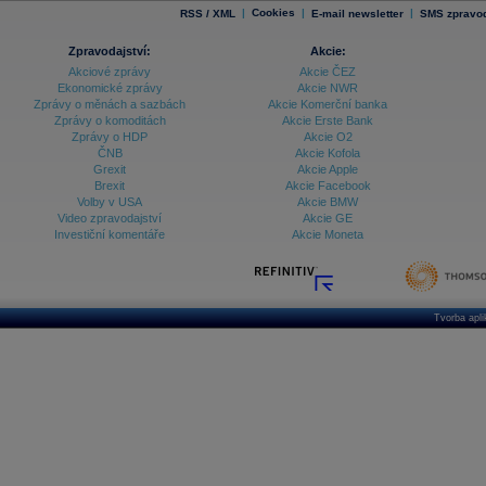
|
Cookies
|
|
RSS / XML
E-mail newsletter
SMS zpravod
Zpravodajství:
Akcie:
Akciové zprávy
Akcie ČEZ
Ekonomické zprávy
Akcie NWR
Zprávy o měnách a sazbách
Akcie Komerční banka
Zprávy o komoditách
Akcie Erste Bank
Zprávy o HDP
Akcie O2
ČNB
Akcie Kofola
Grexit
Akcie Apple
Brexit
Akcie Facebook
Volby v USA
Akcie BMW
Video zpravodajství
Akcie GE
Investiční komentáře
Akcie Moneta
Tvorba apl