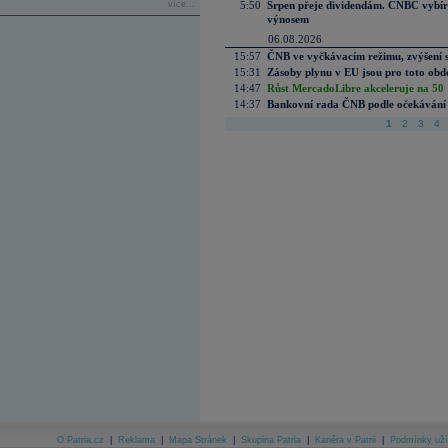
více...
5:50
Srpen přeje dividendám. CNBC vybírá
výnosem
06.08.2026
15:57
ČNB ve vyčkávacím režimu, zvýšení s
15:31
Zásoby plynu v EU jsou pro toto obdo
14:47
Růst MercadoLibre akceleruje na 50 %
14:37
Bankovní rada ČNB podle očekávání 
1
2
3
4
O Patria.cz
|
Reklama
|
Mapa Stránek
|
Skupina Patria
|
Kariéra v Patrii
|
Podmínky uží