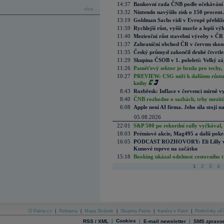
14:37
Bankovní rada ČNB podle očekávání 
více...
13:32
Nintendo navýšilo zisk o 150 procen
13:19
Goldman Sachs vidí v Evropě přehlíže
11:59
Rychlejší růst, vyšší marže a lepší v
11:40
Meziroční růst stavební výroby v ČR
11:37
Zahraniční obchod ČR v červnu skonč
11:35
Český průmysl zakončil druhé čtvrtlet
11:29
Skupina ČSOB v 1. pololetí: Velký zá
11:26
Paměťový sektor je brzda pro techy,
10:27
PREVIEW: CSG míří k dalšímu růstu.
knihy
8:43
Rozbřesk: Inflace v červenci mírně v
8:40
ČNB rozhodne o sazbách, trhy mezitím
6:08
Apple není AI firma. Jeho síla stojí n
05.08.2026
22:01
S&P 500 po rekordní rally vyčkával,
18:03
Prémiové akcie, Mag495 a další pokr
16:05
PODCAST ROZHOVORY: Eli Lilly vs. 
Kunové teprve na začátku
15:18
Booking ukázal odolnost cestovního trh
1
2
3
4
O Patria.cz
|
Reklama
|
Mapa Stránek
|
Skupina Patria
|
Kariéra v Patrii
|
Podmínky uží
|
Cookies
|
|
RSS / XML
E-mail newsletter
SMS zpravod