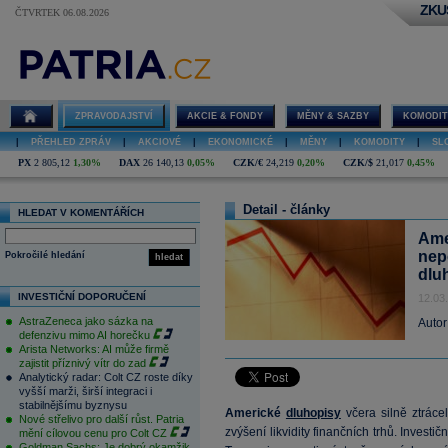
ZKU
ČTVRTEK 06.08.2026
ZPRAVODAJSTVÍ
AKCIE & FONDY
MĚNY & SAZBY
KOMODIT
|
PŘEHLED ZPRÁV
|
AKCIOVÉ
|
EKONOMICKÉ
|
MĚNY
|
KOMODITY
|
SL
PX
2 805,12
1,30%
DAX
26 140,13
0,05%
CZK/€
24,219
0,20%
CZK/$
21,017
0,45%
Detail - články
HLEDAT V KOMENTÁŘÍCH
Ame
nepo
Pokročilé hledání
hledat
dlu
INVESTIČNÍ DOPORUČENÍ
12.03
AstraZeneca jako sázka na
Autor
defenzivu mimo AI horečku
Arista Networks: AI může firmě
zajistit příznivý vítr do zad
Analytický radar: Colt CZ roste díky
vyšší marži, širší integraci i
stabilnějšímu byznysu
Americké
dluhopisy
včera silně ztráce
Nové střelivo pro další růst. Patria
zvýšení likvidity finančních trhů. Investi
mění cílovou cenu pro Colt CZ
Goldman Sachs: Je dobrý okamžik