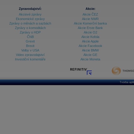
Zpravodajství:
Akcie:
Akciové zprávy
Akcie ČEZ
Ekonomické zprávy
Akcie NWR
Zprávy o měnách a sazbách
Akcie Komerční banka
Zprávy o komoditách
Akcie Erste Bank
Zprávy o HDP
Akcie O2
ČNB
Akcie Kofola
Grexit
Akcie Apple
Brexit
Akcie Facebook
Volby v USA
Akcie BMW
Video zpravodajství
Akcie GE
Investiční komentáře
Akcie Moneta
Tvorba apl