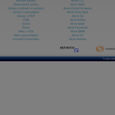
Akciové zprávy
Akcie ČEZ
Ekonomické zprávy
Akcie NWR
Zprávy o měnách a sazbách
Akcie Komerční banka
Zprávy o komoditách
Akcie Erste Bank
Zprávy o HDP
Akcie O2
ČNB
Akcie Kofola
Grexit
Akcie Apple
Brexit
Akcie Facebook
Volby v USA
Akcie BMW
Video zpravodajství
Akcie GE
Investiční komentáře
Akcie Moneta
Tvorba apl