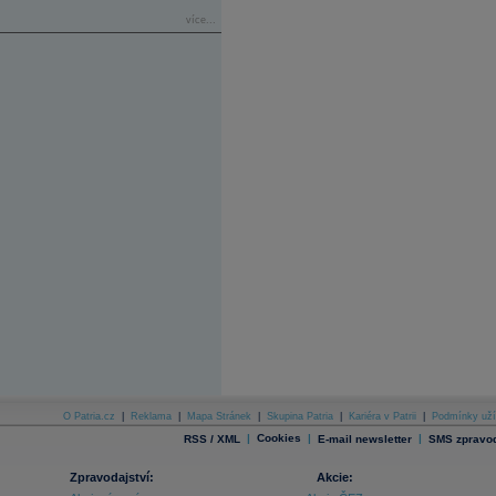
více...
O Patria.cz
|
Reklama
|
Mapa Stránek
|
Skupina Patria
|
Kariéra v Patrii
|
Podmínky uží
|
Cookies
|
|
RSS / XML
E-mail newsletter
SMS zpravod
Zpravodajství:
Akcie: