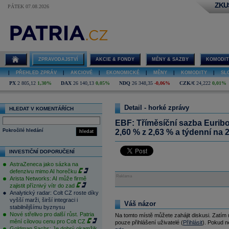
ZKU
PÁTEK 07.08.2026
ZPRAVODAJSTVÍ
AKCIE & FONDY
MĚNY & SAZBY
KOMODIT
|
PŘEHLED ZPRÁV
|
AKCIOVÉ
|
EKONOMICKÉ
|
MĚNY
|
KOMODITY
|
SL
PX
2 805,12
1,30%
DAX
26 140,13
0,05%
NDQ
26 348,35
-0,06%
CZK/€
24,222
0,01%
Detail - horké zprávy
HLEDAT V KOMENTÁŘÍCH
EBF: Tříměsíční sazba Euribor
Pokročilé hledání
2,60 % z 2,63 % a týdenní na 
hledat
INVESTIČNÍ DOPORUČENÍ
AstraZeneca jako sázka na
defenzivu mimo AI horečku
Reklama
Arista Networks: AI může firmě
zajistit příznivý vítr do zad
Analytický radar: Colt CZ roste díky
vyšší marži, širší integraci i
Váš názor
stabilnějšímu byznysu
Nové střelivo pro další růst. Patria
Na tomto místě můžete zahájit diskusi. Zatím
mění cílovou cenu pro Colt CZ
pouze přihlášení uživatelé (
Přihlásit
). Pokud ne
Goldman Sachs: Je dobrý okamžik