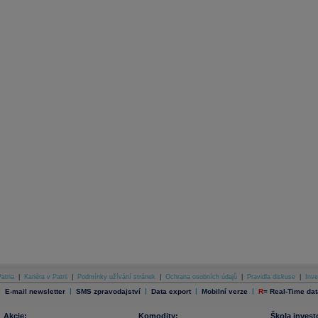
atria
|
Kariéra v Patrii
|
Podmínky užívání stránek
|
Ochrana osobních údajů
|
Pravidla diskuse
|
Inve
|
|
|
|
|
E-mail newsletter
SMS zpravodajství
Data export
Mobilní verze
R
=
Real-Time dat
Akcie:
Komodity:
Škola invest