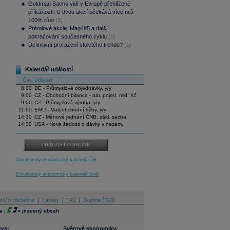
Goldman Sachs vidí v Evropě přehlížené
příležitosti. U dvou akcií očekává více než
100% růst
(1)
Prémiové akcie, Mag495 a další
pokračování současného cyklu
(1)
Definitivní proražení stoletého trendu?
(1)
Kalendář událostí
Čas
Událost
8:00
DE - Průmyslové objednávky, y/y
9:00
CZ - Obchodní bilance - nár. pojetí, mld. Kč
9:00
CZ - Průmyslová výroba, y/y
11:00
EMU - Maloobchodní tržby, y/y
14:30
CZ - Měnové jednání ČNB, zákl. sazba
14:30
USA - Nové žádosti o dávky v nezam.
UDÁLOSTI ONLINE
Dlouhodobý ekonomický kalendář ČR
Dlouhodobý ekonomický kalendář Svět
stiční disclaimer
|
Náměty
|
FAQ
|
Skupina ČSOB
a
|
=
placený obsah
ora:
Světové ekonomiky: