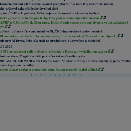
hraniční obchod ČR v červnu skončil přebytkem 15,5 mld. Kč, meziročně nižším
ský průmysl zakončil druhé čtvrtletí silně
upina ČSOB v 1. pololetí: Velký zájem o financování vlastního bydlení
měťový sektor je brzda pro techy, trhy jsou na tom dopoledne smíšeně
EVIEW: CSG míří k dalšímu růstu. Klíčové bude tempo obranné divize a vývoj zakázkové
ihy
zbřesk: Inflace v červenci mírně vyšší, ČNB dnes úrokové sazby nezmění
B rozhodne o sazbách, trhy mezitím sledují Írán a závislost Microsoftu na OpenAI
ple není AI firma. Jeho síla stojí na produktech, ekosystému a disciplíně
.08.2026
P 500 po rekordní rally vyčkával, trh sleduje Hormuz i výsledkovou sezónu
émiové akcie, Mag495 a další pokračování současného cyklu
DCAST ROZHOVORY: Eli Lilly vs. Novo Nordisk. Revoluce v léčbě obezity je podle MUDr
nové teprve na začátku
oking ukázal odolnost cestovního trhu. Investoři přešli i slabší výhled
1
2
3
4
5
6
7
8
9
10
>>