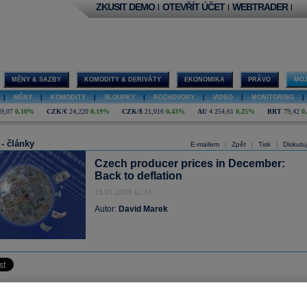
ZKUSIT DEMO
OTEVŘÍT ÚČET
WEBTRADER
|
|
|
MĚNY & SAZBY
KOMODITY & DERIVÁTY
EKONOMIKA
PRÁVO
MOJ
|
MĚNY
|
KOMODITY
|
SLOUPKY
|
ROZHOVORY
|
VIDEO
|
MONITORING
|
89,07
0,10%
CZK/€
24,220
0,19%
CZK/$
21,016
0,43%
AU
4 254,61
0,25%
BRT
79,42
0
 - články
E-mailem
Zpět
Tisk
Diskutu
|
|
|
Czech producer prices in December:
Back to deflation
15.01.2009 11:34
Autor:
David Marek
price index (PPI) dropped 1.5 percent in December and 0.2 percent y/y, exactly a
ed. Fall in crude oil and refinery products prices together with prices of metals a