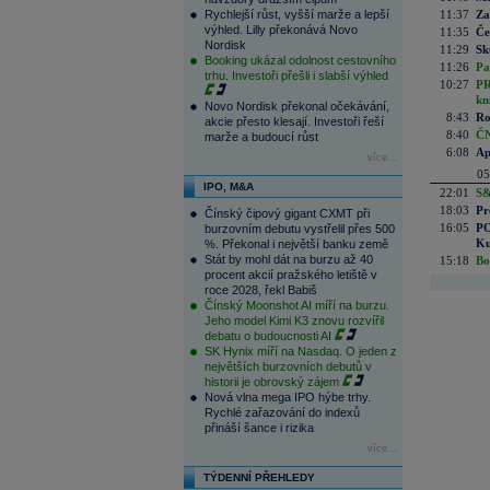
Rychlejší růst, vyšší marže a lepší
11:37
Za
výhled. Lilly překonává Novo
11:35
Če
Nordisk
11:29
Sk
Booking ukázal odolnost cestovního
11:26
Pa
trhu. Investoři přešli i slabší výhled
10:27
PR
kn
Novo Nordisk překonal očekávání,
8:43
Ro
akcie přesto klesají. Investoři řeší
8:40
ČN
marže a budoucí růst
6:08
Ap
více...
05
IPO, M&A
22:01
S&
18:03
Pr
Čínský čipový gigant CXMT při
16:05
PO
burzovním debutu vystřelil přes 500
Ku
%. Překonal i největší banku země
Stát by mohl dát na burzu až 40
15:18
Bo
procent akcií pražského letiště v
roce 2028, řekl Babiš
Čínský Moonshot AI míří na burzu.
Jeho model Kimi K3 znovu rozvířil
debatu o budoucnosti AI
SK Hynix míří na Nasdaq. O jeden z
největších burzovních debutů v
historii je obrovský zájem
Nová vlna mega IPO hýbe trhy.
Rychlé zařazování do indexů
přináší šance i rizika
více...
TÝDENNÍ PŘEHLEDY