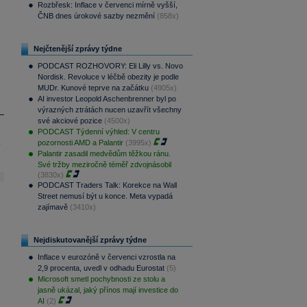
Rozbřesk: Inflace v červenci mírně vyšší,
ČNB dnes úrokové sazby nezmění
(858x)
Nejčtenější zprávy týdne
PODCAST ROZHOVORY: Eli Lilly vs. Novo
Nordisk. Revoluce v léčbě obezity je podle
MUDr. Kunové teprve na začátku
(4905x)
AI investor Leopold Aschenbrenner byl po
výrazných ztrátách nucen uzavřít všechny
své akciové pozice
(4500x)
PODCAST Týdenní výhled: V centru
.
pozornosti AMD a Palantir
(3995x)
Palantir zasadil medvědům těžkou ránu.
Své tržby meziročně téměř zdvojnásobil
(3830x)
PODCAST Traders Talk: Korekce na Wall
Street nemusí být u konce. Meta vypadá
zajímavě
(3410x)
Nejdiskutovanější zprávy týdne
Inflace v eurozóně v červenci vzrostla na
2,9 procenta, uvedl v odhadu Eurostat
(5)
Microsoft smetl pochybnosti ze stolu a
jasně ukázal, jaký přínos mají investice do
AI
(2)