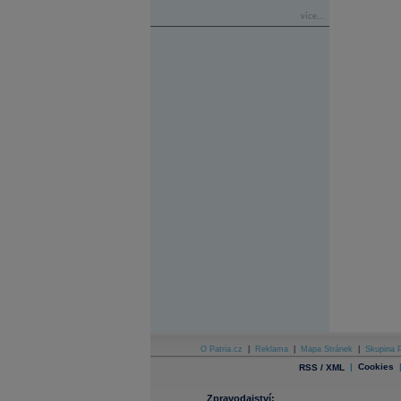
více...
O Patria.cz
|
Reklama
|
Mapa Stránek
|
Skupina P
|
Cookies
RSS / XML
Zpravodajství: