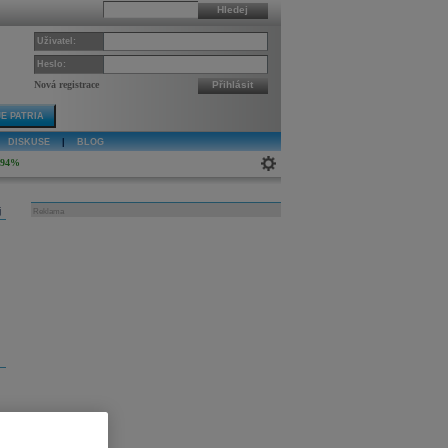
Hledej
Uživatel:
Heslo:
Nová registrace
Přihlásit
E PATRIA
DISKUSE
|
BLOG
,94%
j
Reklama
s
nd