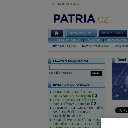
ČTVRTEK 06.08.2026
ZPRAVODAJSTVÍ
AKCIE & FONDY
|
PŘEHLED ZPRÁV
|
AKCIOVÉ
|
EKONOMICKÉ
PX
2 805,12
1,30%
DAX
26 177,95
0,20%
NDQ
26 3
Detail
HLEDAT V KOMENTÁŘÍCH
Pokročilé hledání
hledat
INVESTIČNÍ DOPORUČENÍ
AstraZeneca jako sázka na
defenzivu mimo AI horečku
Arista Networks: AI může firmě
zajistit příznivý vítr do zad
Analytický radar: Colt CZ roste díky
vyšší marži, širší integraci i
stabilnějšímu byznysu
Nové střelivo pro další růst. Patria
Producer 
mění cílovou cenu pro Colt CZ
we predict
Goldman Sachs: Je dobrý okamžik