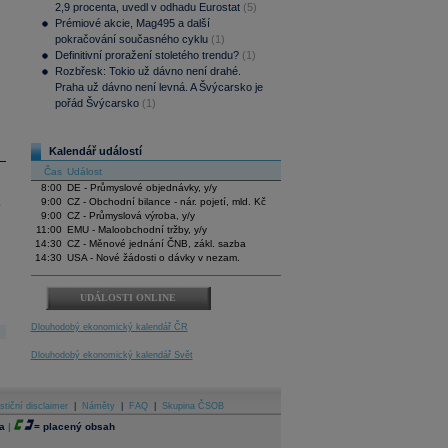
2,9 procenta, uvedl v odhadu Eurostat
(5)
Prémiové akcie, Mag495 a další
pokračování současného cyklu
(1)
Definitivní proražení stoletého trendu?
(1)
Rozbřesk: Tokio už dávno není drahé.
Praha už dávno není levná. A Švýcarsko je
pořád Švýcarsko
(1)
Kalendář událostí
Čas
Událost
8:00
DE - Průmyslové objednávky, y/y
.
9:00
CZ - Obchodní bilance - nár. pojetí, mld. Kč
9:00
CZ - Průmyslová výroba, y/y
11:00
EMU - Maloobchodní tržby, y/y
14:30
CZ - Měnové jednání ČNB, zákl. sazba
14:30
USA - Nové žádosti o dávky v nezam.
UDÁLOSTI ONLINE
Dlouhodobý ekonomický kalendář ČR
Dlouhodobý ekonomický kalendář Svět
stiční disclaimer
|
Náměty
|
FAQ
|
Skupina ČSOB
a
|
=
placený obsah