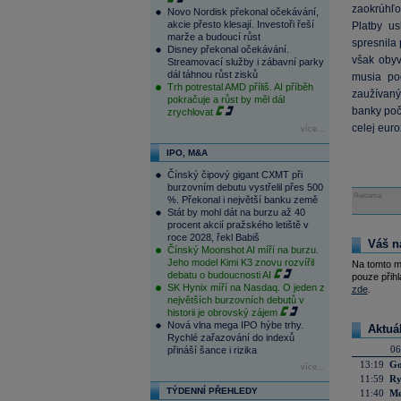
zaokrúhľo
Novo Nordisk překonal očekávání,
akcie přesto klesají. Investoři řeší
Platby u
marže a budoucí růst
spresnila
Disney překonal očekávání.
však obyv
Streamovací služby i zábavní parky
dál táhnou růst zisků
musia pod
Trh potrestal AMD příliš. AI příběh
zaužívaný
pokračuje a růst by měl dál
banky poč
zrychlovat
celej euro
více...
IPO, M&A
Čínský čipový gigant CXMT při
burzovním debutu vystřelil přes 500
Reklama
%. Překonal i největší banku země
Stát by mohl dát na burzu až 40
procent akcií pražského letiště v
roce 2028, řekl Babiš
Váš n
Čínský Moonshot AI míří na burzu.
Jeho model Kimi K3 znovu rozvířil
Na tomto m
debatu o budoucnosti AI
pouze přihl
SK Hynix míří na Nasdaq. O jeden z
zde
.
největších burzovních debutů v
historii je obrovský zájem
Nová vlna mega IPO hýbe trhy.
Aktuá
Rychlé zařazování do indexů
06
přináší šance i rizika
13:19
Go
více...
11:59
Ry
TÝDENNÍ PŘEHLEDY
11:40
Me