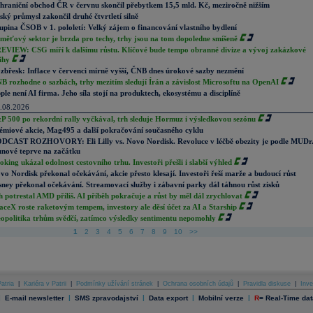
hraniční obchod ČR v červnu skončil přebytkem 15,5 mld. Kč, meziročně nižším
ský průmysl zakončil druhé čtvrtletí silně
upina ČSOB v 1. pololetí: Velký zájem o financování vlastního bydlení
měťový sektor je brzda pro techy, trhy jsou na tom dopoledne smíšeně
EVIEW: CSG míří k dalšímu růstu. Klíčové bude tempo obranné divize a vývoj zakázkové
ihy
zbřesk: Inflace v červenci mírně vyšší, ČNB dnes úrokové sazby nezmění
B rozhodne o sazbách, trhy mezitím sledují Írán a závislost Microsoftu na OpenAI
ple není AI firma. Jeho síla stojí na produktech, ekosystému a disciplíně
.08.2026
P 500 po rekordní rally vyčkával, trh sleduje Hormuz i výsledkovou sezónu
émiové akcie, Mag495 a další pokračování současného cyklu
DCAST ROZHOVORY: Eli Lilly vs. Novo Nordisk. Revoluce v léčbě obezity je podle MUDr
nové teprve na začátku
oking ukázal odolnost cestovního trhu. Investoři přešli i slabší výhled
vo Nordisk překonal očekávání, akcie přesto klesají. Investoři řeší marže a budoucí růst
sney překonal očekávání. Streamovací služby i zábavní parky dál táhnou růst zisků
h potrestal AMD příliš. AI příběh pokračuje a růst by měl dál zrychlovat
aceX roste raketovým tempem, investory ale děsí účet za AI a Starship
opolitika trhům svědčí, zatímco výsledky sentimentu nepomohly
1
2
3
4
5
6
7
8
9
10
>>
atria
|
Kariéra v Patrii
|
Podmínky užívání stránek
|
Ochrana osobních údajů
|
Pravidla diskuse
|
Inve
|
|
|
|
|
E-mail newsletter
SMS zpravodajství
Data export
Mobilní verze
R
=
Real-Time dat