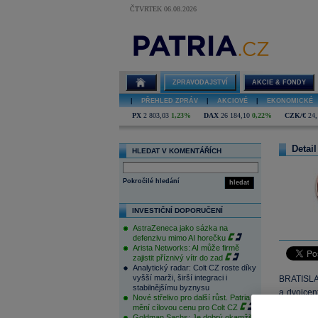
ČTVRTEK 06.08.2026
ZPRAVODAJSTVÍ
AKCIE & FONDY
|
PŘEHLED ZPRÁV
|
AKCIOVÉ
|
EKONOMICKÉ
PX
2 803,03
1,23%
DAX
26 184,10
0,22%
CZK/€
24,
Detail
HLEDAT V KOMENTÁŘÍCH
Pokročilé hledání
hledat
INVESTIČNÍ DOPORUČENÍ
AstraZeneca jako sázka na
defenzivu mimo AI horečku
Arista Networks: AI může firmě
zajistit příznivý vítr do zad
Analytický radar: Colt CZ roste díky
vyšší marži, širší integraci i
BRATISLAV
stabilnějšímu byznysu
a dvojcen
Nové střelivo pro další růst. Patria
obmedzen
mění cílovou cenu pro Colt CZ
Goldman Sachs: Je dobrý okamžik