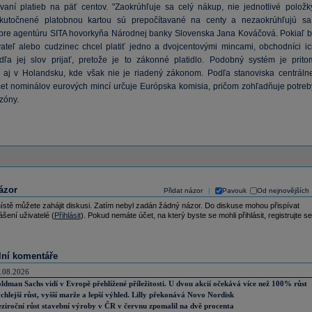
vaní platieb na päť centov. "Zaokrúhľuje sa celý nákup, nie jednotlivé položky
skutočnené platobnou kartou sú prepočítavané na centy a nezaokrúhľujú sa,
 pre agentúru SITA hovorkyňa Národnej banky Slovenska Jana Kováčová. Pokiaľ b
ateľ alebo cudzinec chcel platiť jedno a dvojcentovými mincami, obchodníci ic
ľa jej slov prijať, pretože je to zákonné platidlo. Podobný systém je prito
 aj v Holandsku, kde však nie je riadený zákonom. Podľa stanoviska centrálne
et nominálov eurových mincí určuje Európska komisia, pričom zohľadňuje potreb
zóny.
ázor
Přidat názor
Pavouk
Od nejnovějších
|
ístě můžete zahájit diskusi. Zatím nebyl zadán žádný názor. Do diskuse mohou přispívat
ášení uživatelé (
Přihlásit
). Pokud nemáte účet, na který byste se mohli přihlásit, registrujte se
lní komentáře
.08.2026
ldman Sachs vidí v Evropě přehlížené příležitosti. U dvou akcií očekává více než 100% růst
chlejší růst, vyšší marže a lepší výhled. Lilly překonává Novo Nordisk
ziroční růst stavební výroby v ČR v červnu zpomalil na dvě procenta