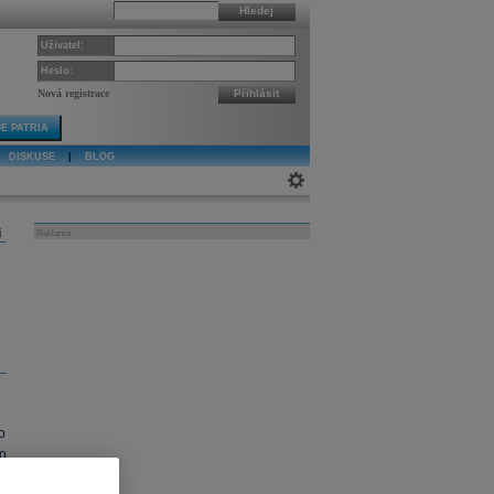
Hledej
Uživatel:
Heslo:
Nová registrace
Přihlásit
E PATRIA
DISKUSE
|
BLOG
j
Reklama
o
o
e