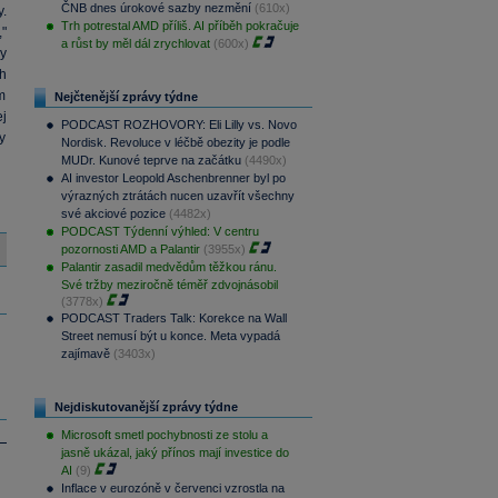
ČNB dnes úrokové sazby nezmění
(610x)
.
Trh potrestal AMD příliš. AI příběh pokračuje
"
a růst by měl dál zrychlovat
(600x)
y
h
m
Nejčtenější zprávy týdne
j
PODCAST ROZHOVORY: Eli Lilly vs. Novo
y
Nordisk. Revoluce v léčbě obezity je podle
MUDr. Kunové teprve na začátku
(4490x)
AI investor Leopold Aschenbrenner byl po
výrazných ztrátách nucen uzavřít všechny
své akciové pozice
(4482x)
PODCAST Týdenní výhled: V centru
pozornosti AMD a Palantir
(3955x)
Palantir zasadil medvědům těžkou ránu.
Své tržby meziročně téměř zdvojnásobil
(3778x)
PODCAST Traders Talk: Korekce na Wall
Street nemusí být u konce. Meta vypadá
zajímavě
(3403x)
Nejdiskutovanější zprávy týdne
Microsoft smetl pochybnosti ze stolu a
jasně ukázal, jaký přínos mají investice do
AI
(9)
Inflace v eurozóně v červenci vzrostla na