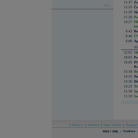
11:37
Za
více...
11:35
Če
11:29
Sk
11:26
Pa
10:27
PR
kn
8:43
Ro
8:40
ČN
6:08
Ap
05
22:01
S&
18:03
Pr
16:05
PO
Ku
15:18
Bo
14:31
No
13:36
Di
13:23
Tr
11:58
Sp
11:19
Ge
O Patria.cz
|
Reklama
|
Mapa Stránek
|
Skupina P
|
Cookies
RSS / XML