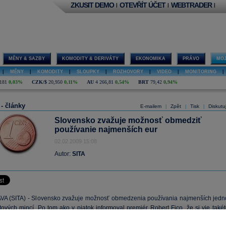
ZKUSIT DEMO
OTEVŘÍT ÚČET
WEBTRADER
|
|
|
MĚNY & SAZBY
KOMODITY & DERIVÁTY
EKONOMIKA
PRÁVO
MOJ
|
MĚNY
|
KOMODITY
|
SLOUPKY
|
ROZHOVORY
|
VIDEO
|
MONITORING
|
181
0,03%
CZK/$
20,950
0,11%
AU
4 266,81
0,54%
BRT
79,42
0,94%
 - články
E-mailem
Zpět
Tisk
Diskutu
|
|
|
Slovensko zvažuje možnosť obmedziť
používanie najmenších eur
02.02.2009 15:08
Autor:
SITA
A (SITA) - Slovensko zvažuje možnosť obmedzenia používania najmenších jedn
tových mincí. Po tom ako v piatok informoval premiér Robert Fico, že si vie takét
ia predstaviť, zvažovanie obmedzení potvrdil aj vládny splnomocnenec pr