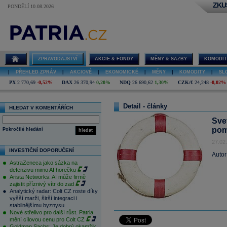
ZKU
PONDĚLÍ 10.08.2026
ZPRAVODAJSTVÍ
AKCIE & FONDY
MĚNY & SAZBY
KOMODIT
|
PŘEHLED ZPRÁV
|
AKCIOVÉ
|
EKONOMICKÉ
|
MĚNY
|
KOMODITY
|
SL
PX
2 770,69
-0,52%
DAX
26 370,94
0,20%
NDQ
26 690,62
1,30%
CZK/€
24,248
-0,02%
Detail - články
HLEDAT V KOMENTÁŘÍCH
Sve
pom
Pokročilé hledání
hledat
27.02
INVESTIČNÍ DOPORUČENÍ
Autor
AstraZeneca jako sázka na
defenzivu mimo AI horečku
Arista Networks: AI může firmě
zajistit příznivý vítr do zad
Analytický radar: Colt CZ roste díky
vyšší marži, širší integraci i
stabilnějšímu byznysu
Nové střelivo pro další růst. Patria
mění cílovou cenu pro Colt CZ
Goldman Sachs: Je dobrý okamžik