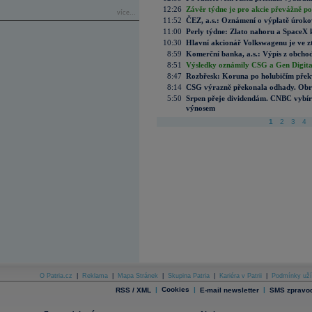
12:26
Závěr týdne je pro akcie převážně po
více...
11:52
ČEZ, a.s.: Oznámení o výplatě úrok
11:00
Perly týdne: Zlato nahoru a SpaceX 
10:30
Hlavní akcionář Volkswagenu je ve z
8:59
Komerční banka, a.s.: Výpis z obchod
8:51
Výsledky oznámily CSG a Gen Digital
8:47
Rozbřesk: Koruna po holubičím přek
8:14
CSG výrazně překonala odhady. Obran
5:50
Srpen přeje dividendám. CNBC vybírá
výnosem
1
2
3
4
O Patria.cz
|
Reklama
|
Mapa Stránek
|
Skupina Patria
|
Kariéra v Patrii
|
Podmínky uží
|
Cookies
|
|
RSS / XML
E-mail newsletter
SMS zpravod