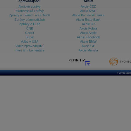
Zpravodajství:
Akcie:
Akciové zprávy
Akcie ČEZ
Ekonomické zprávy
Akcie NWR
Zprávy o měnách a sazbách
Akcie Komerční banka
Zprávy o komoditách
Akcie Erste Bank
Zprávy o HDP
Akcie O2
ČNB
Akcie Kofola
Grexit
Akcie Apple
Brexit
Akcie Facebook
Volby v USA
Akcie BMW
Video zpravodajství
Akcie GE
Investiční komentáře
Akcie Moneta
Tvorba apl