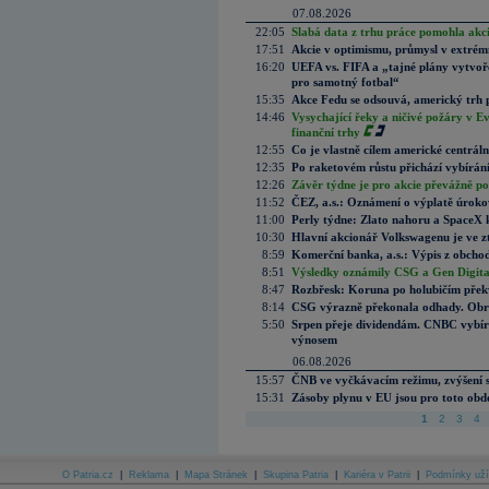
07.08.2026
22:05
Slabá data z trhu práce pomohla akc
17:51
Akcie v optimismu, průmysl v extrémn
16:20
UEFA vs. FIFA a „tajné plány vytvoř
pro samotný fotbal“
15:35
Akce Fedu se odsouvá, americký trh 
14:46
Vysychající řeky a ničivé požáry v E
finanční trhy
12:55
Co je vlastně cílem americké centrál
12:35
Po raketovém růstu přichází vybírán
12:26
Závěr týdne je pro akcie převážně po
11:52
ČEZ, a.s.: Oznámení o výplatě úrok
11:00
Perly týdne: Zlato nahoru a SpaceX 
10:30
Hlavní akcionář Volkswagenu je ve z
8:59
Komerční banka, a.s.: Výpis z obchod
8:51
Výsledky oznámily CSG a Gen Digital
8:47
Rozbřesk: Koruna po holubičím přek
8:14
CSG výrazně překonala odhady. Obran
5:50
Srpen přeje dividendám. CNBC vybírá
výnosem
06.08.2026
15:57
ČNB ve vyčkávacím režimu, zvýšení s
15:31
Zásoby plynu v EU jsou pro toto obdo
1
2
3
4
O Patria.cz
|
Reklama
|
Mapa Stránek
|
Skupina Patria
|
Kariéra v Patrii
|
Podmínky uží