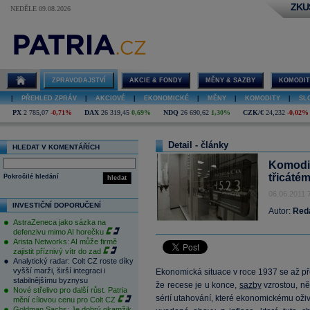
ZKU
NEDĚLE 09.08.2026
ZPRAVODAJSTVÍ
AKCIE & FONDY
MĚNY & SAZBY
KOMODIT
|
PŘEHLED ZPRÁV
|
AKCIOVÉ
|
EKONOMICKÉ
|
MĚNY
|
KOMODITY
|
SL
PX
2 785,07
-0,71%
DAX
26 319,45
0,69%
NDQ
26 690,62
1,30%
CZK/€
24,232
-0,02%
Detail - články
HLEDAT V KOMENTÁŘÍCH
Komodit
třicát
Pokročilé hledání
hledat
06.06.2011 
INVESTIČNÍ DOPORUČENÍ
Autor:
Red
AstraZeneca jako sázka na
defenzivu mimo AI horečku
Arista Networks: AI může firmě
zajistit příznivý vítr do zad
Analytický radar: Colt CZ roste díky
vyšší marži, širší integraci i
Ekonomická situace v roce 1937 se až p
stabilnějšímu byznysu
že recese je u konce,
sazby
vzrostou, ně
Nové střelivo pro další růst. Patria
sérií utahování, které ekonomickému oživ
mění cílovou cenu pro Colt CZ
Goldman Sachs: Je dobrý okamžik