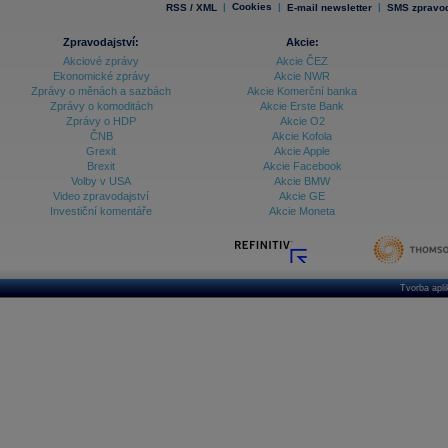
|
Cookies
|
|
RSS / XML
E-mail newsletter
SMS zpravod
Zpravodajství:
Akcie:
Akciové zprávy
Akcie ČEZ
Ekonomické zprávy
Akcie NWR
Zprávy o měnách a sazbách
Akcie Komerční banka
Zprávy o komoditách
Akcie Erste Bank
Zprávy o HDP
Akcie O2
ČNB
Akcie Kofola
Grexit
Akcie Apple
Brexit
Akcie Facebook
Volby v USA
Akcie BMW
Video zpravodajství
Akcie GE
Investiční komentáře
Akcie Moneta
Tvorba apl