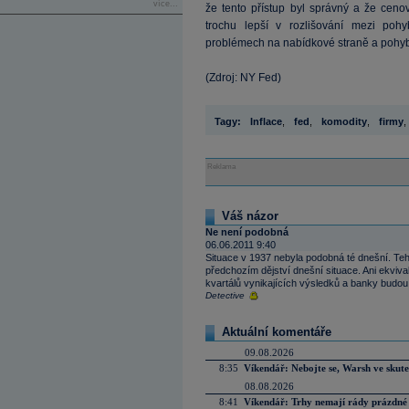
více...
že tento přístup byl správný a že cen
trochu lepší v rozlišování mezi poh
problémech na nabídkové straně a poh
(Zdroj: NY Fed)
Tagy:
Inflace
,
fed
,
komodity
,
firmy
,
Reklama
Váš názor
Ne není podobná
06.06.2011 9:40
Situace v 1937 nebyla podobná té dnešní. Teh
předchozím dějství dnešní situace. Ani ekviv
kvartálů vynikajících výsledků a banky budo
Detective
Aktuální komentáře
09.08.2026
8:35
Víkendář: Nebojte se, Warsh ve skute
08.08.2026
8:41
Víkendář: Trhy nemají rády prázdné 