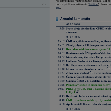
Na tomto místě můžete zahájit diskusi. Zatím
pouze přihlášení uživatelé (
Přihlásit
). Pokud ne
více...
zde
.
Aktuální komentáře
07.08.2026
5:50
Srpen přeje dividendám. CNBC vybírá
výnosem
06.08.2026
15:57
ČNB ve vyčkávacím režimu, zvýšení s
15:31
Zásoby plynu v EU jsou pro toto obdo
14:47
Růst MercadoLibre akceleruje na 50 %
14:37
Bankovní rada ČNB podle očekávání 
13:32
Nintendo navýšilo zisk o 150 procen
13:19
Goldman Sachs vidí v Evropě přehlíže
11:59
Rychlejší růst, vyšší marže a lepší v
11:40
Meziroční růst stavební výroby v ČR
11:37
Zahraniční obchod ČR v červnu skonč
11:35
Český průmysl zakončil druhé čtvrtlet
11:29
Skupina ČSOB v 1. pololetí: Velký zá
11:26
Paměťový sektor je brzda pro techy,
10:27
PREVIEW: CSG míří k dalšímu růstu.
knihy
8:43
Rozbřesk: Inflace v červenci mírně v
8:40
ČNB rozhodne o sazbách, trhy mezitím
6:08
Apple není AI firma. Jeho síla stojí n
05.08.2026