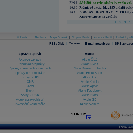
22:01
S&P 500 po rekordní rally vyčkával,
18:03
Prémiové akcie, Mag495 a další pokr
16:05
PODCAST ROZHOVORY: Eli Lilly vs. 
Kunové teprve na začátku
1
2
3
4
O Patria.cz
|
Reklama
|
Mapa Stránek
|
Skupina Patria
|
Kariéra v Patrii
|
Podmínky uží
|
Cookies
|
|
RSS / XML
E-mail newsletter
SMS zpravod
Zpravodajství:
Akcie:
Akciové zprávy
Akcie ČEZ
Ekonomické zprávy
Akcie NWR
Zprávy o měnách a sazbách
Akcie Komerční banka
Zprávy o komoditách
Akcie Erste Bank
Zprávy o HDP
Akcie O2
ČNB
Akcie Kofola
Grexit
Akcie Apple
Brexit
Akcie Facebook
Volby v USA
Akcie BMW
Video zpravodajství
Akcie GE
Investiční komentáře
Akcie Moneta
Tvorba apl