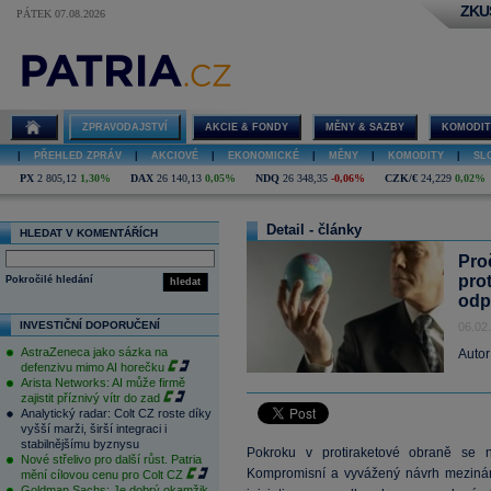
ZKU
PÁTEK 07.08.2026
ZPRAVODAJSTVÍ
AKCIE & FONDY
MĚNY & SAZBY
KOMODIT
|
PŘEHLED ZPRÁV
|
AKCIOVÉ
|
EKONOMICKÉ
|
MĚNY
|
KOMODITY
|
SL
PX
2 805,12
1,30%
DAX
26 140,13
0,05%
NDQ
26 348,35
-0,06%
CZK/€
24,229
0,02%
Detail - články
HLEDAT V KOMENTÁŘÍCH
Pro
pro
Pokročilé hledání
hledat
odp
INVESTIČNÍ DOPORUČENÍ
06.02
AstraZeneca jako sázka na
Autor
defenzivu mimo AI horečku
Arista Networks: AI může firmě
zajistit příznivý vítr do zad
Analytický radar: Colt CZ roste díky
vyšší marži, širší integraci i
stabilnějšímu byznysu
Pokroku v protiraketové obraně se n
Nové střelivo pro další růst. Patria
Kompromisní a vyvážený návrh mezináro
mění cílovou cenu pro Colt CZ
Goldman Sachs: Je dobrý okamžik