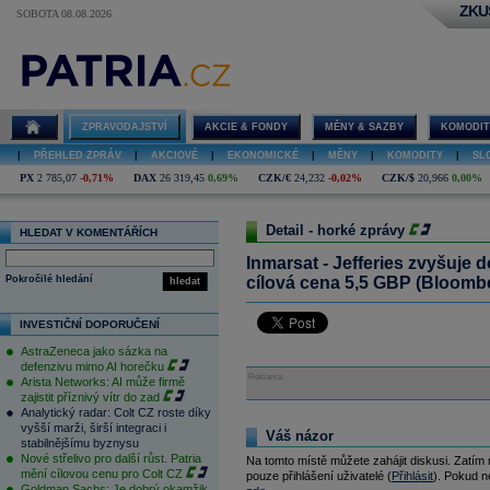
ZKU
SOBOTA 08.08.2026
ZPRAVODAJSTVÍ
AKCIE & FONDY
MĚNY & SAZBY
KOMODIT
|
PŘEHLED ZPRÁV
|
AKCIOVÉ
|
EKONOMICKÉ
|
MĚNY
|
KOMODITY
|
SL
PX
2 785,07
-0,71%
DAX
26 319,45
0,69%
CZK/€
24,232
-0,02%
CZK/$
20,966
0,00%
Detail - horké zprávy
HLEDAT V KOMENTÁŘÍCH
Inmarsat - Jefferies zvyšuje 
Pokročilé hledání
cílová cena 5,5 GBP (Bloomb
hledat
INVESTIČNÍ DOPORUČENÍ
AstraZeneca jako sázka na
defenzivu mimo AI horečku
Reklama
Arista Networks: AI může firmě
zajistit příznivý vítr do zad
Analytický radar: Colt CZ roste díky
vyšší marži, širší integraci i
Váš názor
stabilnějšímu byznysu
Nové střelivo pro další růst. Patria
Na tomto místě můžete zahájit diskusi. Zatím
mění cílovou cenu pro Colt CZ
pouze přihlášení uživatelé (
Přihlásit
). Pokud ne
Goldman Sachs: Je dobrý okamžik