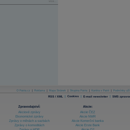
více...
O Patria.cz
|
Reklama
|
Mapa Stránek
|
Skupina Patria
|
Kariéra v Patrii
|
Podmínky uží
|
Cookies
|
|
RSS / XML
E-mail newsletter
SMS zpravod
Zpravodajství:
Akcie:
Akciové zprávy
Akcie ČEZ
Ekonomické zprávy
Akcie NWR
Zprávy o měnách a sazbách
Akcie Komerční banka
Zprávy o komoditách
Akcie Erste Bank
Zprávy o HDP
Akcie O2