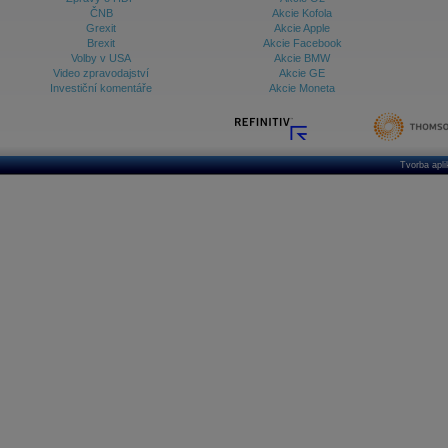
ČNB
Akcie Kofola
Grexit
Akcie Apple
Brexit
Akcie Facebook
Volby v USA
Akcie BMW
Video zpravodajství
Akcie GE
Investiční komentáře
Akcie Moneta
Tvorba apl