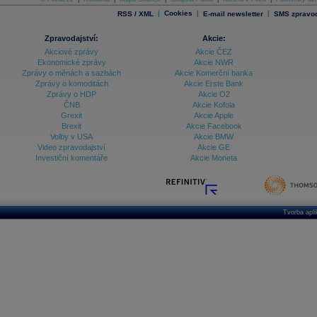
|
Cookies
|
|
RSS / XML
E-mail newsletter
SMS zpravod
Zpravodajství:
Akcie:
Akciové zprávy
Akcie ČEZ
Ekonomické zprávy
Akcie NWR
Zprávy o měnách a sazbách
Akcie Komerční banka
Zprávy o komoditách
Akcie Erste Bank
Zprávy o HDP
Akcie O2
ČNB
Akcie Kofola
Grexit
Akcie Apple
Brexit
Akcie Facebook
Volby v USA
Akcie BMW
Video zpravodajství
Akcie GE
Investiční komentáře
Akcie Moneta
Tvorba apl