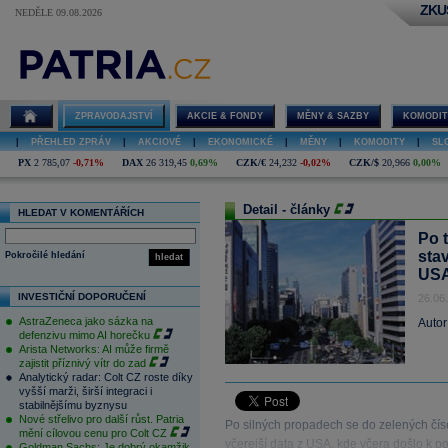
ZKU
NEDĚLE 09.08.2026
ZPRAVODAJSTVÍ
AKCIE & FONDY
MĚNY & SAZBY
KOMODIT
|
PŘEHLED ZPRÁV
|
AKCIOVÉ
|
EKONOMICKÉ
|
MĚNY
|
KOMODITY
|
SL
PX
2 785,07
-0,71%
DAX
26 319,45
0,69%
CZK/€
24,232
-0,02%
CZK/$
20,966
0,00%
Detail - články
HLEDAT V KOMENTÁŘÍCH
Po t
sta
Pokročilé hledání
hledat
US
INVESTIČNÍ DOPORUČENÍ
26.06
AstraZeneca jako sázka na
Autor
defenzivu mimo AI horečku
Arista Networks: AI může firmě
zajistit příznivý vítr do zad
Analytický radar: Colt CZ roste díky
vyšší marži, širší integraci i
stabilnějšímu byznysu
Nové střelivo pro další růst. Patria
Po silných propadech se do zelených číse
mění cílovou cenu pro Colt CZ
včerejší data z USA, kde včera došlo k p
Goldman Sachs: Je dobrý okamžik