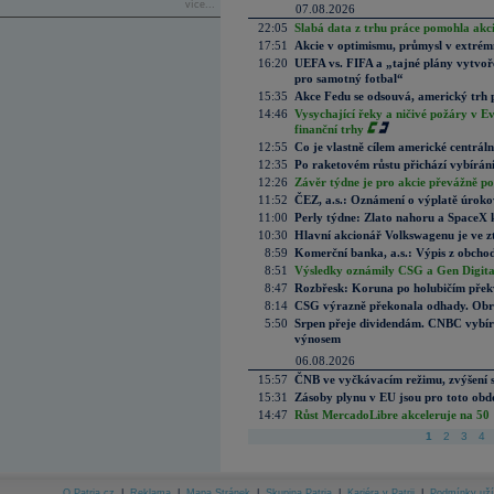
více...
07.08.2026
22:05
Slabá data z trhu práce pomohla akc
17:51
Akcie v optimismu, průmysl v extrémn
16:20
UEFA vs. FIFA a „tajné plány vytvoř
pro samotný fotbal“
15:35
Akce Fedu se odsouvá, americký trh 
14:46
Vysychající řeky a ničivé požáry v E
finanční trhy
12:55
Co je vlastně cílem americké centrál
12:35
Po raketovém růstu přichází vybírán
12:26
Závěr týdne je pro akcie převážně po
11:52
ČEZ, a.s.: Oznámení o výplatě úrok
11:00
Perly týdne: Zlato nahoru a SpaceX 
10:30
Hlavní akcionář Volkswagenu je ve z
8:59
Komerční banka, a.s.: Výpis z obchod
8:51
Výsledky oznámily CSG a Gen Digital
8:47
Rozbřesk: Koruna po holubičím přek
8:14
CSG výrazně překonala odhady. Obran
5:50
Srpen přeje dividendám. CNBC vybírá
výnosem
06.08.2026
15:57
ČNB ve vyčkávacím režimu, zvýšení s
15:31
Zásoby plynu v EU jsou pro toto obdo
14:47
Růst MercadoLibre akceleruje na 50 %
1
2
3
4
O Patria.cz
|
Reklama
|
Mapa Stránek
|
Skupina Patria
|
Kariéra v Patrii
|
Podmínky uží