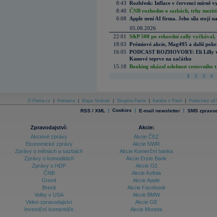
8:43
Rozbřesk: Inflace v červenci mírně v
8:40
ČNB rozhodne o sazbách, trhy mezitím
6:08
Apple není AI firma. Jeho síla stojí n
05.08.2026
22:01
S&P 500 po rekordní rally vyčkával,
18:03
Prémiové akcie, Mag495 a další pokr
16:05
PODCAST ROZHOVORY: Eli Lilly vs. 
Kunové teprve na začátku
15:18
Booking ukázal odolnost cestovního trh
1
2
3
4
O Patria.cz
|
Reklama
|
Mapa Stránek
|
Skupina Patria
|
Kariéra v Patrii
|
Podmínky uží
|
Cookies
|
|
RSS / XML
E-mail newsletter
SMS zpravod
Zpravodajství:
Akcie:
Akciové zprávy
Akcie ČEZ
Ekonomické zprávy
Akcie NWR
Zprávy o měnách a sazbách
Akcie Komerční banka
Zprávy o komoditách
Akcie Erste Bank
Zprávy o HDP
Akcie O2
ČNB
Akcie Kofola
Grexit
Akcie Apple
Brexit
Akcie Facebook
Volby v USA
Akcie BMW
Video zpravodajství
Akcie GE
Investiční komentáře
Akcie Moneta