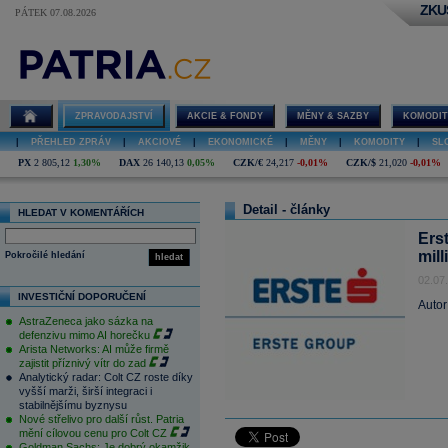
ZKU
PÁTEK 07.08.2026
ZPRAVODAJSTVÍ
AKCIE & FONDY
MĚNY & SAZBY
KOMODIT
|
PŘEHLED ZPRÁV
|
AKCIOVÉ
|
EKONOMICKÉ
|
MĚNY
|
KOMODITY
|
SL
PX
2 805,12
1,30%
DAX
26 140,13
0,05%
CZK/€
24,217
-0,01%
CZK/$
21,020
-0,01%
Detail - články
HLEDAT V KOMENTÁŘÍCH
Ers
mil
Pokročilé hledání
hledat
02.07
INVESTIČNÍ DOPORUČENÍ
Autor
AstraZeneca jako sázka na
defenzivu mimo AI horečku
Arista Networks: AI může firmě
zajistit příznivý vítr do zad
Analytický radar: Colt CZ roste díky
vyšší marži, širší integraci i
stabilnějšímu byznysu
Nové střelivo pro další růst. Patria
mění cílovou cenu pro Colt CZ
Goldman Sachs: Je dobrý okamžik