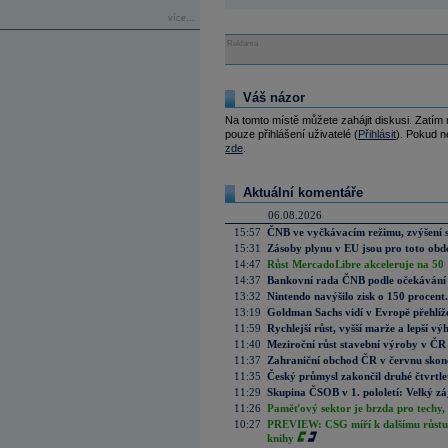
více...
Reklama
Váš názor
Na tomto místě můžete zahájit diskusi. Zatím
pouze přihlášení uživatelé (
Přihlásit
). Pokud ne
zde
.
Aktuální komentáře
06.08.2026
15:57
ČNB ve vyčkávacím režimu, zvýšení s
15:31
Zásoby plynu v EU jsou pro toto obdo
14:47
Růst MercadoLibre akceleruje na 50 %
14:37
Bankovní rada ČNB podle očekávání 
13:32
Nintendo navýšilo zisk o 150 procen
13:19
Goldman Sachs vidí v Evropě přehlíže
11:59
Rychlejší růst, vyšší marže a lepší v
11:40
Meziroční růst stavební výroby v ČR
11:37
Zahraniční obchod ČR v červnu skonč
11:35
Český průmysl zakončil druhé čtvrtlet
11:29
Skupina ČSOB v 1. pololetí: Velký zá
11:26
Paměťový sektor je brzda pro techy,
10:27
PREVIEW: CSG míří k dalšímu růstu.
knihy