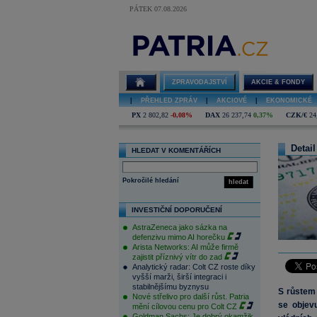
PÁTEK 07.08.2026
ZPRAVODAJSTVÍ
AKCIE & FONDY
|
PŘEHLED ZPRÁV
|
AKCIOVÉ
|
EKONOMICKÉ
PX
2 802,82
-0,08%
DAX
26 237,74
0,37%
CZK/€
24
Detail
HLEDAT V KOMENTÁŘÍCH
Pokročilé hledání
hledat
INVESTIČNÍ DOPORUČENÍ
AstraZeneca jako sázka na
defenzivu mimo AI horečku
Arista Networks: AI může firmě
zajistit příznivý vítr do zad
Analytický radar: Colt CZ roste díky
vyšší marži, širší integraci i
stabilnějšímu byznysu
S růstem 
Nové střelivo pro další růst. Patria
se objev
mění cílovou cenu pro Colt CZ
Goldman Sachs: Je dobrý okamžik