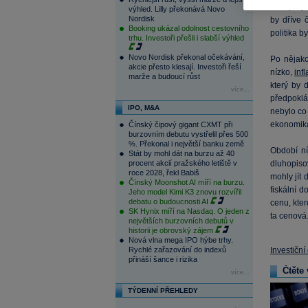
dříve, či 
výhled. Lilly překonává Novo
Nordisk
by dříve 
Booking ukázal odolnost cestovního
politika b
trhu. Investoři přešli i slabší výhled
Novo Nordisk překonal očekávání,
Po nějak
akcie přesto klesají. Investoři řeší
nízko,
inf
marže a budoucí růst
který by 
více...
předpoklá
IPO, M&A
nebylo co 
ekonomika
Čínský čipový gigant CXMT při
burzovním debutu vystřelil přes 500
%. Překonal i největší banku země
Období n
Stát by mohl dát na burzu až 40
procent akcií pražského letiště v
dluhopiso
roce 2028, řekl Babiš
mohly jít 
Čínský Moonshot AI míří na burzu.
fiskální 
Jeho model Kimi K3 znovu rozvířil
debatu o budoucnosti AI
cenu, kter
SK Hynix míří na Nasdaq. O jeden z
ta cenová
největších burzovních debutů v
historii je obrovský zájem
Nová vlna mega IPO hýbe trhy.
Rychlé zařazování do indexů
Investiční
přináší šance i rizika
Čtěte 
více...
TÝDENNÍ PŘEHLEDY