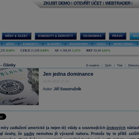
ZKUSIT DEMO
OTEVŘÍT ÚČET
WEBTRADER
|
|
|
MĚNY & SAZBY
KOMODITY & DERIVÁTY
EKONOMIKA
PRÁVO
MOJ
|
MĚNY
|
KOMODITY
|
SLOUPKY
|
ROZHOVORY
|
VIDEO
|
MONITORING
|
,235
0,04%
CZK/$
21,038
0,04%
AU
4 288,84
1,21%
BRT
83,08
4,61%
 - články
E-mailem
Zpět
Tisk
Diskutu
|
|
|
Jen jedna dominance
16.06.2026 17:14
Autor:
Jiří Soustružník
míry zadlužení americké (a nejen té) vlády a souvisejících
úrokových
náklad
ují úvahy, že
sazby
nemohou jít výrazně nahoru. Protože by to příliš zatížil