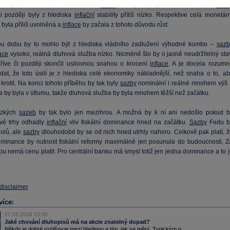
později narušena. Jelikož vláda chce
sazby
co nejníže, v praxi to znamená, že
sazb
či později byly z hlediska
inflační
stability příliš nízko. Respektive celá monetár
y byla příliš uvolněná a
inflace
by začala z tohoto důvodu růst.
ou dobu by to mohlo být z hlediska vládního zadlužení výhodné kombo –
sazb
lace
vysoko, reálná dluhová služba nízko. Nicméně šlo by o jasně neudržitelný stav
dříve či později skončil usilovnou snahou o krocení
inflace
. A je docela rozumn
dat, že toto úsilí je z hlediska celé ekonomiky nákladnější, než snaha o to, ab
krotit. Na konci tohoto příběhu by tak byly
sazby
nominální i reálné mnohem výš 
 by byla v útlumu, takže dluhová služba by byla mnohem těžší než začátku.
ízkých
sazeb
by tak bylo jen mezihrou. A možná by k ní ani nedošlo pokud b
vé trhy odhadly
inflační
vliv fiskální dominance hned na začátku.
Sazby
Fedu b
dolů, ale
sazby
dlouhodobé by se od nich hned utrhly nahoru. Celkově pak platí, ž
dominance by nutnost fiskální reformy maximálně jen posunula do budoucnosti. Z
ou nemá cenu platit. Pro centrální banku má smysl totiž jen jedna dominance a to 
.
 disclaimer
více:
27.05.2026 15:50
Jaké chování dluhopisů má na akcie znatelný dopad?
Někdy je dobré rozlišovat mezi hladinou a tím, jak se mění. Typickým p...