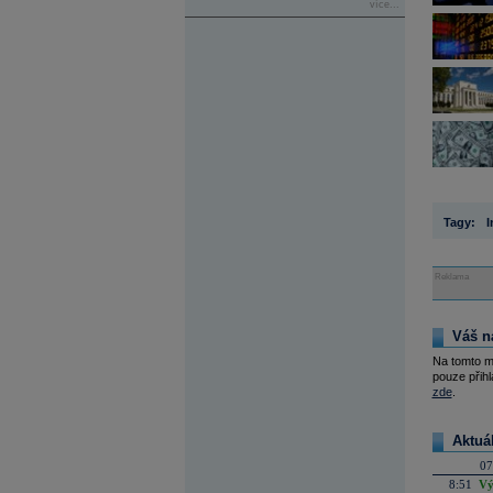
více...
Tagy:
I
Reklama
Váš n
Na tomto m
pouze přihl
zde
.
Aktuá
07
8:51
Vý