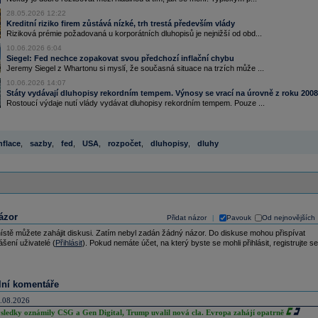
28.05.2026 12:22
Kreditní riziko firem zůstává nízké, trh trestá především vlády
Riziková prémie požadovaná u korporátních dluhopisů je nejnižší od obd...
10.06.2026 6:04
Siegel: Fed nechce zopakovat svou předchozí inflační chybu
Jeremy Siegel z Whartonu si myslí, že současná situace na trzích může ...
10.06.2026 14:07
Státy vydávají dluhopisy rekordním tempem. Výnosy se vrací na úrovně z roku 2008
Rostoucí výdaje nutí vlády vydávat dluhopisy rekordním tempem. Pouze ...
nflace
,
sazby
,
fed
,
USA
,
rozpočet
,
dluhopisy
,
dluhy
ázor
Přidat názor
Pavouk
Od nejnovějších
|
ístě můžete zahájit diskusi. Zatím nebyl zadán žádný názor. Do diskuse mohou přispívat
ášení uživatelé (
Přihlásit
). Pokud nemáte účet, na který byste se mohli přihlásit, registrujte se
lní komentáře
.08.2026
sledky oznámily CSG a Gen Digital, Trump uvalil nová cla. Evropa zahájí opatrně