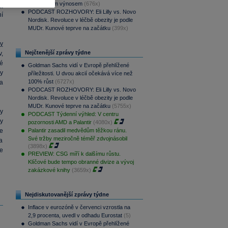
pravidelným výnosem
(676x)
y
PODCAST ROZHOVORY: Eli Lilly vs. Novo
ní
Nordisk. Revoluce v léčbě obezity je podle
MUDr. Kunové teprve na začátku
(399x)
y
Nejčtenější zprávy týdne
,
é
Goldman Sachs vidí v Evropě přehlížené
y
příležitosti. U dvou akcií očekává více než
100% růst
(6727x)
a
PODCAST ROZHOVORY: Eli Lilly vs. Novo
Nordisk. Revoluce v léčbě obezity je podle
MUDr. Kunové teprve na začátku
(5755x)
y
PODCAST Týdenní výhled: V centru
y
pozornosti AMD a Palantir
(4080x)
e
Palantir zasadil medvědům těžkou ránu.
Své tržby meziročně téměř zdvojnásobil
a
(3898x)
je
PREVIEW: CSG míří k dalšímu růstu.
Klíčové bude tempo obranné divize a vývoj
zakázkové knihy
(3659x)
Nejdiskutovanější zprávy týdne
Inflace v eurozóně v červenci vzrostla na
2,9 procenta, uvedl v odhadu Eurostat
(5)
Goldman Sachs vidí v Evropě přehlížené