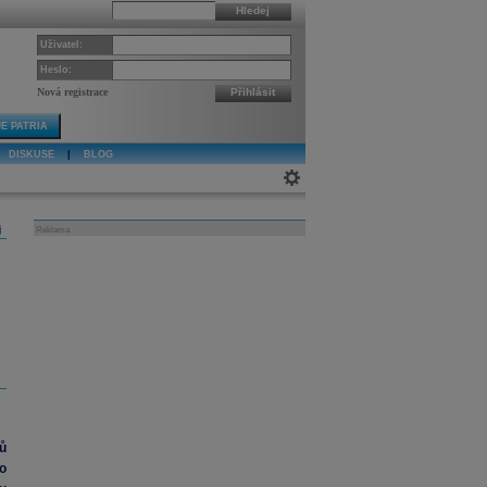
Hledej
Uživatel:
Heslo:
Nová registrace
Přihlásit
E PATRIA
DISKUSE
|
BLOG
j
Reklama
ů
o