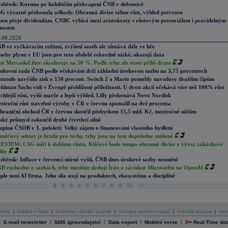
zbřesk: Koruna po holubičím překvapení ČNB v defenzivě
G výrazně překonala odhady. Obranná divize táhne růst, výhled potvrzen
pen přeje dividendám. CNBC vybírá mezi aristokraty s růstovým potenciálem i pravidelným
nosem
.08.2026
B ve vyčkávacím režimu, zvýšení sazeb ale zůstává dále ve hře
soby plynu v EU jsou pro toto období rekordně nízké, ukazují data
st MercadoLibre akceleruje na 50 %. Podle trhu ale roste příliš draze
nkovní rada ČNB podle očekávání drží základní úrokovou sazbu na 3,75 procentech
ntendo navýšilo zisk o 150 procent. Switch 2 a Mario pomohly navzdory dražším čipům
ldman Sachs vidí v Evropě přehlížené příležitosti. U dvou akcií očekává více než 100% růst
chlejší růst, vyšší marže a lepší výhled. Lilly překonává Novo Nordisk
ziroční růst stavební výroby v ČR v červnu zpomalil na dvě procenta
hraniční obchod ČR v červnu skončil přebytkem 15,5 mld. Kč, meziročně nižším
ský průmysl zakončil druhé čtvrtletí silně
upina ČSOB v 1. pololetí: Velký zájem o financování vlastního bydlení
měťový sektor je brzda pro techy, trhy jsou na tom dopoledne smíšeně
EVIEW: CSG míří k dalšímu růstu. Klíčové bude tempo obranné divize a vývoj zakázkové
ihy
zbřesk: Inflace v červenci mírně vyšší, ČNB dnes úrokové sazby nezmění
B rozhodne o sazbách, trhy mezitím sledují Írán a závislost Microsoftu na OpenAI
ple není AI firma. Jeho síla stojí na produktech, ekosystému a disciplíně
1
2
3
4
5
6
7
8
9
10
>>
atria
|
Kariéra v Patrii
|
Podmínky užívání stránek
|
Ochrana osobních údajů
|
Pravidla diskuse
|
Inve
|
|
|
|
|
E-mail newsletter
SMS zpravodajství
Data export
Mobilní verze
R
=
Real-Time dat