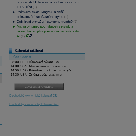
příležitosti. U dvou akcií očekává více než
100% růst
(1)
Prémiové akcie, Mag495 a další
pokračování současného cyklu
(1)
Definitivní proražení stoletého trendu?
(1)
Microsoft smetl pochybnosti ze stolu a
jasně ukázal, jaký přínos mají investice do
AI
(1)
Kalendář událostí
Čas
Událost
8:00
DE - Průmyslová výroba, y/y
14:30
USA - Míra nezaměstnanosti, s.a.
14:30
USA - Průměrná hodinová mzda, y/y
14:30
USA - Změna počtu prac. míst
UDÁLOSTI ONLINE
Dlouhodobý ekonomický kalendář ČR
Dlouhodobý ekonomický kalendář Svět