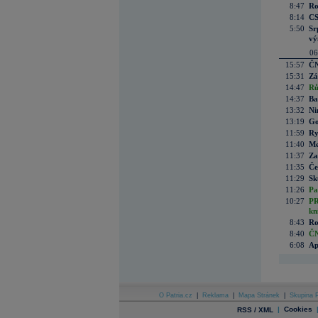
8:47
Ro
8:14
CS
5:50
Sr
vý
06
15:57
ČN
15:31
Zá
14:47
Rů
14:37
Ba
13:32
Ni
13:19
Go
11:59
Ry
11:40
Me
11:37
Za
11:35
Če
11:29
Sk
11:26
Pa
10:27
PR
kn
8:43
Ro
8:40
ČN
6:08
Ap
O Patria.cz
|
Reklama
|
Mapa Stránek
|
Skupina P
|
Cookies
RSS / XML