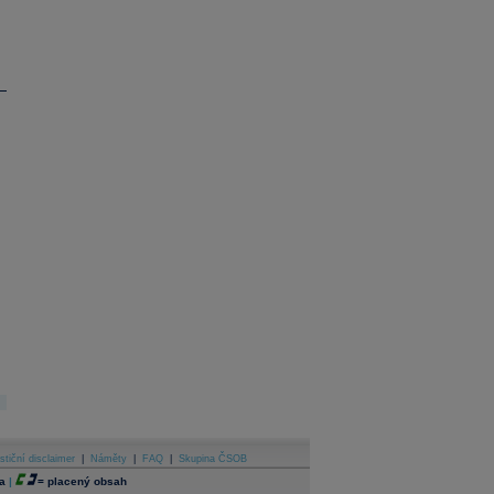
stiční disclaimer
|
Náměty
|
FAQ
|
Skupina ČSOB
a
|
=
placený obsah