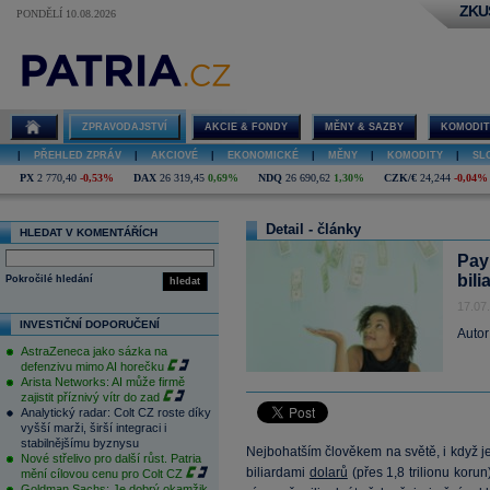
ZKU
PONDĚLÍ 10.08.2026
ZPRAVODAJSTVÍ
AKCIE & FONDY
MĚNY & SAZBY
KOMODIT
|
PŘEHLED ZPRÁV
|
AKCIOVÉ
|
EKONOMICKÉ
|
MĚNY
|
KOMODITY
|
SL
PX
2 770,40
-0,53%
DAX
26 319,45
0,69%
NDQ
26 690,62
1,30%
CZK/€
24,244
-0,04%
Detail - články
HLEDAT V KOMENTÁŘÍCH
Pay
bili
Pokročilé hledání
hledat
17.07
INVESTIČNÍ DOPORUČENÍ
Autor
AstraZeneca jako sázka na
defenzivu mimo AI horečku
Arista Networks: AI může firmě
zajistit příznivý vítr do zad
Analytický radar: Colt CZ roste díky
vyšší marži, širší integraci i
stabilnějšímu byznysu
Nejbohatším člověkem na světě, i když jen
Nové střelivo pro další růst. Patria
biliardami
dolarů
(přes 1,8 trilionu koru
mění cílovou cenu pro Colt CZ
Goldman Sachs: Je dobrý okamžik