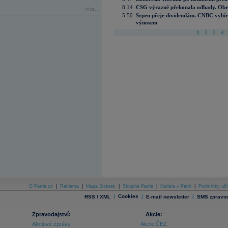
8:14
CSG výrazně překonala odhady. Obran
více...
5:50
Srpen přeje dividendám. CNBC vybírá
výnosem
1
2
3
4
O Patria.cz
|
Reklama
|
Mapa Stránek
|
Skupina Patria
|
Kariéra v Patrii
|
Podmínky uží
|
Cookies
|
|
RSS / XML
E-mail newsletter
SMS zpravod
Zpravodajství:
Akcie:
Akciové zprávy
Akcie ČEZ