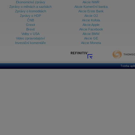
Ekonomické zprávy
Akcie NWR
Zprávy o měnách a sazbách
Akcie Komerční banka
Zprávy o komoditách
Akcie Erste Bank
Zprávy o HDP
Akcie O2
ČNB
Akcie Kofola
Grexit
Akcie Apple
Brexit
Akcie Facebook
Volby v USA
Akcie BMW
Video zpravodajství
Akcie GE
Investiční komentáře
Akcie Moneta
Tvorba apl