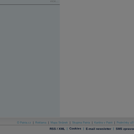
více...
O Patria.cz
|
Reklama
|
Mapa Stránek
|
Skupina Patria
|
Kariéra v Patrii
|
Podmínky uží
|
Cookies
|
|
RSS / XML
E-mail newsletter
SMS zpravod