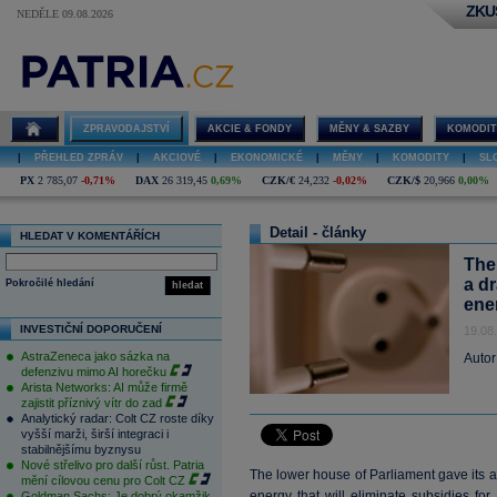
ZKU
NEDĚLE 09.08.2026
ZPRAVODAJSTVÍ
AKCIE & FONDY
MĚNY & SAZBY
KOMODIT
|
PŘEHLED ZPRÁV
|
AKCIOVÉ
|
EKONOMICKÉ
|
MĚNY
|
KOMODITY
|
SL
PX
2 785,07
-0,71%
DAX
26 319,45
0,69%
CZK/€
24,232
-0,02%
CZK/$
20,966
0,00%
Detail - články
HLEDAT V KOMENTÁŘÍCH
The
a d
Pokročilé hledání
hledat
ene
INVESTIČNÍ DOPORUČENÍ
19.08
AstraZeneca jako sázka na
Autor
defenzivu mimo AI horečku
Arista Networks: AI může firmě
zajistit příznivý vítr do zad
Analytický radar: Colt CZ roste díky
vyšší marži, širší integraci i
stabilnějšímu byznysu
Nové střelivo pro další růst. Patria
The lower house of Parliament gave its ap
mění cílovou cenu pro Colt CZ
energy that will eliminate subsidies fo
Goldman Sachs: Je dobrý okamžik