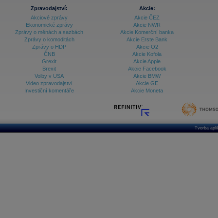
Zpravodajství:
Akcie:
Akciové zprávy
Akcie ČEZ
Ekonomické zprávy
Akcie NWR
Zprávy o měnách a sazbách
Akcie Komerční banka
Zprávy o komoditách
Akcie Erste Bank
Zprávy o HDP
Akcie O2
ČNB
Akcie Kofola
Grexit
Akcie Apple
Brexit
Akcie Facebook
Volby v USA
Akcie BMW
Video zpravodajství
Akcie GE
Investiční komentáře
Akcie Moneta
Tvorba apl