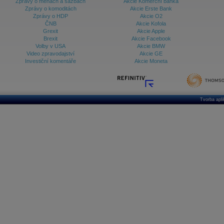
Zprávy o měnách a sazbách
Akcie Komerční banka
Zprávy o komoditách
Akcie Erste Bank
Zprávy o HDP
Akcie O2
ČNB
Akcie Kofola
Grexit
Akcie Apple
Brexit
Akcie Facebook
Volby v USA
Akcie BMW
Video zpravodajství
Akcie GE
Investiční komentáře
Akcie Moneta
Tvorba apl