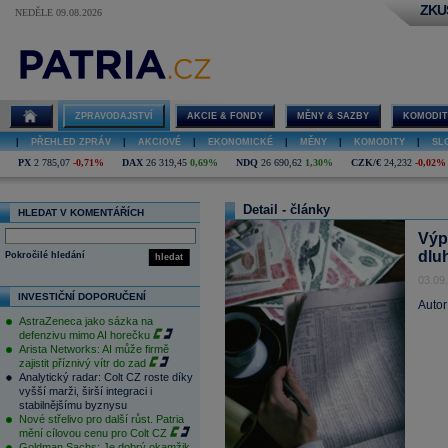
ZKU
NEDĚLE 09.08.2026
ZPRAVODAJSTVÍ
AKCIE & FONDY
MĚNY & SAZBY
KOMODIT
|
PŘEHLED ZPRÁV
|
AKCIOVÉ
|
EKONOMICKÉ
|
MĚNY
|
KOMODITY
|
SL
PX
2 785,07
-0,71%
DAX
26 319,45
0,69%
NDQ
26 690,62
1,30%
CZK/€
24,232
-0,02%
Detail - články
HLEDAT V KOMENTÁŘÍCH
Výp
dlu
Pokročilé hledání
hledat
03.09
INVESTIČNÍ DOPORUČENÍ
Autor
AstraZeneca jako sázka na
defenzivu mimo AI horečku
Arista Networks: AI může firmě
zajistit příznivý vítr do zad
Analytický radar: Colt CZ roste díky
vyšší marži, širší integraci i
stabilnějšímu byznysu
Nové střelivo pro další růst. Patria
mění cílovou cenu pro Colt CZ
Goldman Sachs: Je dobrý okamžik