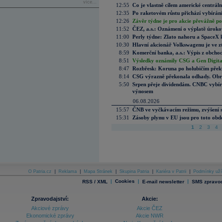
více...
12:55
Co je vlastně cílem americké centrál
12:35
Po raketovém růstu přichází vybírán
12:26
Závěr týdne je pro akcie převážně po
11:52
ČEZ, a.s.: Oznámení o výplatě úrok
11:00
Perly týdne: Zlato nahoru a SpaceX 
10:30
Hlavní akcionář Volkswagenu je ve z
8:59
Komerční banka, a.s.: Výpis z obchod
8:51
Výsledky oznámily CSG a Gen Digital
8:47
Rozbřesk: Koruna po holubičím přek
8:14
CSG výrazně překonala odhady. Obran
5:50
Srpen přeje dividendám. CNBC vybírá
výnosem
06.08.2026
15:57
ČNB ve vyčkávacím režimu, zvýšení s
15:31
Zásoby plynu v EU jsou pro toto obdo
1
2
3
4
O Patria.cz
|
Reklama
|
Mapa Stránek
|
Skupina Patria
|
Kariéra v Patrii
|
Podmínky uží
|
Cookies
|
|
RSS / XML
E-mail newsletter
SMS zpravod
Zpravodajství:
Akcie:
Akciové zprávy
Akcie ČEZ
Ekonomické zprávy
Akcie NWR