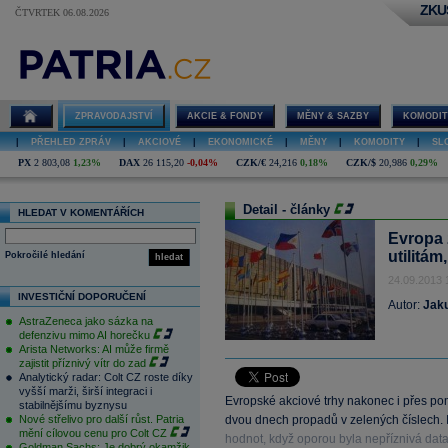
ZKU
ČTVRTEK 06.08.2026
ZPRAVODAJSTVÍ
AKCIE & FONDY
MĚNY & SAZBY
KOMODIT
|
PŘEHLED ZPRÁV
|
AKCIOVÉ
|
EKONOMICKÉ
|
MĚNY
|
KOMODITY
|
SL
PX
2 803,08
1,23%
DAX
26 115,20
-0,04%
CZK/€
24,216
0,18%
CZK/$
20,986
0,29%
Detail - články
HLEDAT V KOMENTÁŘÍCH
Evropa 
utilitám
Pokročilé hledání
hledat
24.09.2013 
INVESTIČNÍ DOPORUČENÍ
Autor:
Jak
AstraZeneca jako sázka na
defenzivu mimo AI horečku
Arista Networks: AI může firmě
zajistit příznivý vítr do zad
Analytický radar: Colt CZ roste díky
vyšší marži, širší integraci i
Evropské akciové trhy nakonec i přes po
stabilnějšímu byznysu
Nové střelivo pro další růst. Patria
dvou dnech propadů v zelených číslech. 
mění cílovou cenu pro Colt CZ
hodnot, když oporou byla nepříznivá data
Goldman Sachs: Je dobrý okamžik