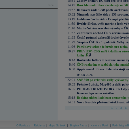
15:31
Zásoby plynu v EU jsou pro toto obdo
14:47
Růst MercadoLibre akceleruje na 50 %
více...
14:37
Bankovní rada ČNB podle očekávání 
13:32
Nintendo navýšilo zisk o 150 procen
13:19
Goldman Sachs vidí v Evropě přehlíže
11:59
Rychlejší růst, vyšší marže a lepší v
11:40
Meziroční růst stavební výroby v ČR
11:37
Zahraniční obchod ČR v červnu skonč
11:35
Český průmysl zakončil druhé čtvrtlet
11:29
Skupina ČSOB v 1. pololetí: Velký zá
11:26
Paměťový sektor je brzda pro techy,
10:27
PREVIEW: CSG míří k dalšímu růstu.
knihy
8:43
Rozbřesk: Inflace v červenci mírně v
8:40
ČNB rozhodne o sazbách, trhy mezitím
6:08
Apple není AI firma. Jeho síla stojí n
05.08.2026
22:01
S&P 500 po rekordní rally vyčkával,
18:03
Prémiové akcie, Mag495 a další pokr
16:05
PODCAST ROZHOVORY: Eli Lilly vs. 
Kunové teprve na začátku
15:18
Booking ukázal odolnost cestovního trh
14:31
Novo Nordisk překonal očekávání, akci
1
2
3
4
O Patria.cz
|
Reklama
|
Mapa Stránek
|
Skupina Patria
|
Kariéra v Patrii
|
Podmínky uží