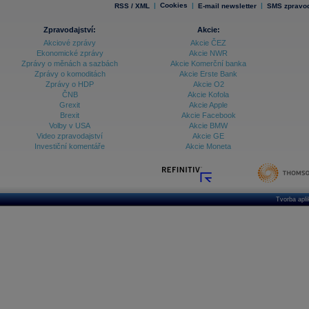
|
Cookies
|
|
RSS / XML
E-mail newsletter
SMS zpravod
Zpravodajství:
Akcie:
Akciové zprávy
Akcie ČEZ
Ekonomické zprávy
Akcie NWR
Zprávy o měnách a sazbách
Akcie Komerční banka
Zprávy o komoditách
Akcie Erste Bank
Zprávy o HDP
Akcie O2
ČNB
Akcie Kofola
Grexit
Akcie Apple
Brexit
Akcie Facebook
Volby v USA
Akcie BMW
Video zpravodajství
Akcie GE
Investiční komentáře
Akcie Moneta
Tvorba apl