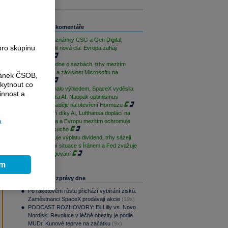
Související komentáře
Výsledky oznámily CSG a Gen Digital,
pro skupinu
Trump uvalil nová cla. Evropa zahájí
opatrně
ČNB rozhodne o sazbách, trhy mezitím
sledují Írán a závislost Microsoftu na
ránek ČSOB,
OpenAI
kytnout co
AMD zklamalo výhledem, SpaceX vyděsila
innost a
cenovkou za AI. Naopak optimismus
podporují naděje na otevření Hormuzu
Palantir září díky AI, Lufthansa doplácí na
a
drahá paliva a Evropu mezitím ochromuje
historické sucho
ČEZ zahajuje výplatu dividend, trhy sázejí
na uklidnění situace s Íránem a Fed zvažuje
změnu fungování
ím
Nejčtenější zprávy dne
Po raketovém růstu přichází vybírání zisků.
Zaměstnanci SpaceX prodávají akcie
(19x)
PODCAST ROZHOVORY: Eli Lilly vs. Novo
Nordisk. Revoluce v léčbě obezity je podle
MUDr. Kunové teprve na začátku
(9x)