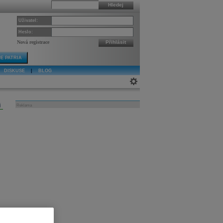
Hledej
Uživatel:
Heslo:
Nová registrace
Přihlásit
E PATRIA
DISKUSE
|
BLOG
j
Reklama