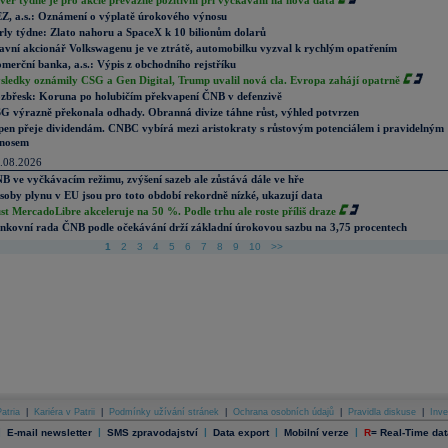
věr týdne je pro akcie převážně pozitivní při vyčkávání na nová data
Z, a.s.: Oznámení o výplatě úrokového výnosu
rly týdne: Zlato nahoru a SpaceX k 10 bilionům dolarů
avní akcionář Volkswagenu je ve ztrátě, automobilku vyzval k rychlým opatřením
merční banka, a.s.: Výpis z obchodního rejstříku
sledky oznámily CSG a Gen Digital, Trump uvalil nová cla. Evropa zahájí opatrně
zbřesk: Koruna po holubičím překvapení ČNB v defenzivě
G výrazně překonala odhady. Obranná divize táhne růst, výhled potvrzen
pen přeje dividendám. CNBC vybírá mezi aristokraty s růstovým potenciálem i pravidelným
nosem
.08.2026
B ve vyčkávacím režimu, zvýšení sazeb ale zůstává dále ve hře
soby plynu v EU jsou pro toto období rekordně nízké, ukazují data
st MercadoLibre akceleruje na 50 %. Podle trhu ale roste příliš draze
nkovní rada ČNB podle očekávání drží základní úrokovou sazbu na 3,75 procentech
1
2
3
4
5
6
7
8
9
10
>>
atria
|
Kariéra v Patrii
|
Podmínky užívání stránek
|
Ochrana osobních údajů
|
Pravidla diskuse
|
Inve
|
|
|
|
|
E-mail newsletter
SMS zpravodajství
Data export
Mobilní verze
R
=
Real-Time dat