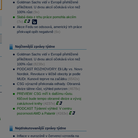
Goldman Sachs vidí v Evropě přehlížené
příležitosti. U dvou akcií očekává více než
100% růst
(9x)
Slabá data z trhu práce pomohla akciím
(7x)
Akce Fedu se odsouvá, americký trh práce
překvapil opět negativně
(6x)
Nejčtenější zprávy týdne
Goldman Sachs vidí v Evropě přehlížené
příležitosti. U dvou akcií očekává více než
100% růst
(8238x)
PODCAST ROZHOVORY: Eli Lilly vs. Novo
Nordisk. Revoluce v léčbě obezity je podle
MUDr. Kunové teprve na začátku
(6542x)
CSG výrazně překonala odhady. Obranná
divize táhne růst, výhled potvrzen
(4678x)
PREVIEW: CSG míří k dalšímu růstu.
Klíčové bude tempo obranné divize a vývoj
zakázkové knihy
(4237x)
PODCAST Týdenní výhled: V centru
pozornosti AMD a Palantir
(4163x)
i
Nejdiskutovanější zprávy týdne
Inflace v eurozóně v červenci vzrostla na