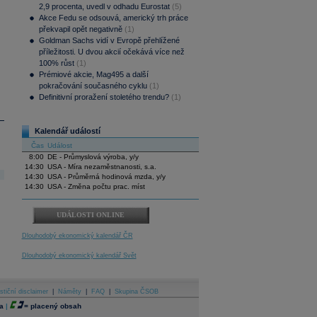
2,9 procenta, uvedl v odhadu Eurostat
(5)
Akce Fedu se odsouvá, americký trh práce
překvapil opět negativně
(1)
Goldman Sachs vidí v Evropě přehlížené
příležitosti. U dvou akcií očekává více než
100% růst
(1)
Prémiové akcie, Mag495 a další
pokračování současného cyklu
(1)
Definitivní proražení stoletého trendu?
(1)
Kalendář událostí
Čas
Událost
8:00
DE - Průmyslová výroba, y/y
14:30
USA - Míra nezaměstnanosti, s.a.
14:30
USA - Průměrná hodinová mzda, y/y
14:30
USA - Změna počtu prac. míst
UDÁLOSTI ONLINE
Dlouhodobý ekonomický kalendář ČR
Dlouhodobý ekonomický kalendář Svět
stiční disclaimer
|
Náměty
|
FAQ
|
Skupina ČSOB
a
|
=
placený obsah