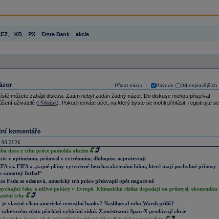
ČEZ
,
KB
,
PX
,
Erste Bank
,
akcie
ázor
Přidat názor
Pavouk
Od nejnovějších
|
ístě můžete zahájit diskusi. Zatím nebyl zadán žádný názor. Do diskuse mohou přispívat
ášení uživatelé (
Přihlásit
). Pokud nemáte účet, na který byste se mohli přihlásit, registrujte se
lní komentáře
.08.2026
abá data z trhu práce pomohla akciím
cie v optimismu, průmysl v extrémním, dluhopisy neprotestují
FA vs. FIFA a „tajné plány vytvořené bezcharakterními lidmi, které mají pochybné přínosy
o samotný fotbal“
ce Fedu se odsouvá, americký trh práce překvapil opět negativně
sychající řeky a ničivé požáry v Evropě. Klimatická rizika dopadají na průmysl, ekonomiku 
nanční trhy
 je vlastně cílem americké centrální banky? Nasliboval toho Warsh příliš?
 raketovém růstu přichází vybírání zisků. Zaměstnanci SpaceX prodávají akcie