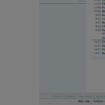
12:26
Zá
více...
11:52
ČE
11:00
Pe
10:30
Hl
8:59
Ko
8:51
Vý
8:47
Ro
8:14
CS
5:50
Sr
vý
06
15:57
ČN
15:31
Zá
14:47
Rů
14:37
Ba
O Patria.cz
|
Reklama
|
Mapa Stránek
|
Skupina P
|
Cookies
RSS / XML