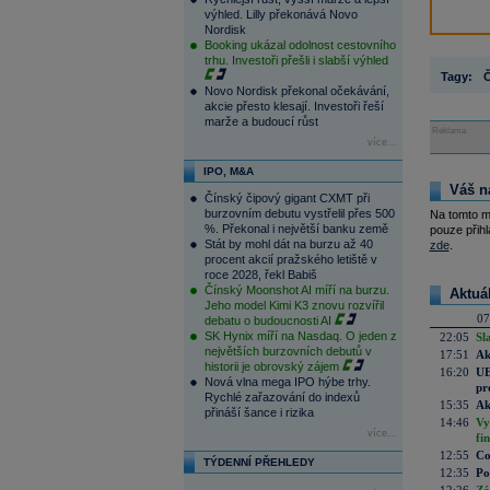
výhled. Lilly překonává Novo
Nordisk
Booking ukázal odolnost cestovního
trhu. Investoři přešli i slabší výhled
Tagy:
Novo Nordisk překonal očekávání,
akcie přesto klesají. Investoři řeší
marže a budoucí růst
Reklama
více...
IPO, M&A
Váš n
Čínský čipový gigant CXMT při
burzovním debutu vystřelil přes 500
Na tomto m
%. Překonal i největší banku země
pouze přihl
Stát by mohl dát na burzu až 40
zde
.
procent akcií pražského letiště v
roce 2028, řekl Babiš
Čínský Moonshot AI míří na burzu.
Aktuá
Jeho model Kimi K3 znovu rozvířil
07
debatu o budoucnosti AI
SK Hynix míří na Nasdaq. O jeden z
22:05
Sl
největších burzovních debutů v
17:51
Ak
historii je obrovský zájem
16:20
UE
Nová vlna mega IPO hýbe trhy.
pr
Rychlé zařazování do indexů
15:35
Ak
přináší šance i rizika
14:46
Vy
více...
fi
12:55
Co
TÝDENNÍ PŘEHLEDY
12:35
Po