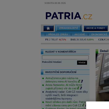
SOBOTA 08.08.2026
ZPRAVODAJSTVÍ
AKCIE & FONDY
|
PŘEHLED ZPRÁV
|
AKCIOVÉ
|
EKONOMICKÉ
PX
2 785,07
-0,71%
DAX
26 319,45
0,69%
CZK/€
24
Detail
HLEDAT V KOMENTÁŘÍCH
Pokročilé hledání
hledat
INVESTIČNÍ DOPORUČENÍ
AstraZeneca jako sázka na
defenzivu mimo AI horečku
Arista Networks: AI může firmě
zajistit příznivý vítr do zad
Analytický radar: Colt CZ roste díky
vyšší marži, širší integraci i
stabilnějšímu byznysu
Nové střelivo pro další růst. Patria
mění cílovou cenu pro Colt CZ
Goldman Sachs: Je dobrý okamžik