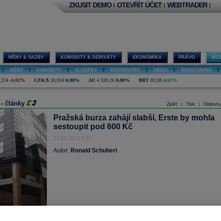
ZKUSIT DEMO
OTEVŘÍT ÚČET
WEBTRADER
|
|
|
MĚNY & SAZBY
KOMODITY & DERIVÁTY
EKONOMIKA
PRÁVO
MOJ
|
MĚNY
|
KOMODITY
|
SLOUPKY
|
ROZHOVORY
|
VIDEO
|
MONITORING
|
,224
-0,02%
CZK/$
20,959
0,00%
AU
4 339,26
0,00%
BRT
83,08
4,61%
 - články
Zpět
Tisk
Diskutu
|
|
Pražská burza zahájí slabší, Erste by mohla
sestoupit pod 600 Kč
27.09.2013 8:37
Autor:
Ronald Schubert