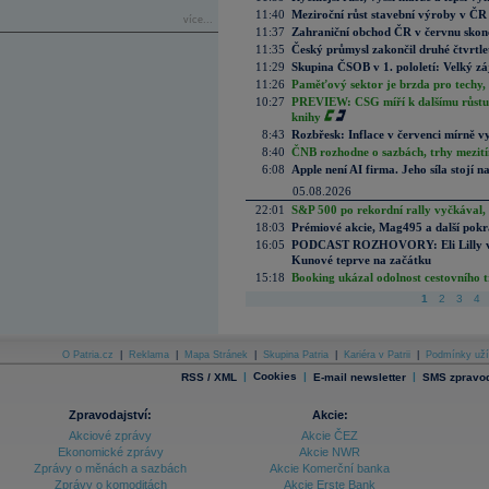
11:40
Meziroční růst stavební výroby v ČR
více...
11:37
Zahraniční obchod ČR v červnu skonč
11:35
Český průmysl zakončil druhé čtvrtlet
11:29
Skupina ČSOB v 1. pololetí: Velký zá
11:26
Paměťový sektor je brzda pro techy,
10:27
PREVIEW: CSG míří k dalšímu růstu.
knihy
8:43
Rozbřesk: Inflace v červenci mírně v
8:40
ČNB rozhodne o sazbách, trhy mezitím
6:08
Apple není AI firma. Jeho síla stojí n
05.08.2026
22:01
S&P 500 po rekordní rally vyčkával,
18:03
Prémiové akcie, Mag495 a další pokr
16:05
PODCAST ROZHOVORY: Eli Lilly vs. 
Kunové teprve na začátku
15:18
Booking ukázal odolnost cestovního trh
1
2
3
4
O Patria.cz
|
Reklama
|
Mapa Stránek
|
Skupina Patria
|
Kariéra v Patrii
|
Podmínky uží
|
Cookies
|
|
RSS / XML
E-mail newsletter
SMS zpravod
Zpravodajství:
Akcie:
Akciové zprávy
Akcie ČEZ
Ekonomické zprávy
Akcie NWR
Zprávy o měnách a sazbách
Akcie Komerční banka
Zprávy o komoditách
Akcie Erste Bank