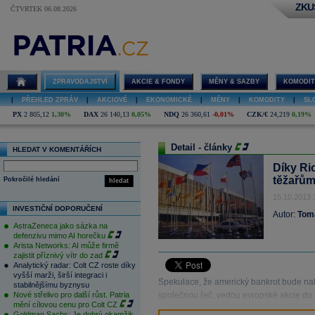
ZKU
ČTVRTEK 06.08.2026
ZPRAVODAJSTVÍ
AKCIE & FONDY
MĚNY & SAZBY
KOMODIT
|
PŘEHLED ZPRÁV
|
AKCIOVÉ
|
EKONOMICKÉ
|
MĚNY
|
KOMODITY
|
SL
PX
2 805,12
1,30%
DAX
26 140,13
0,05%
NDQ
26 360,61
-0,01%
CZK/€
24,219
0,19%
Detail - články
HLEDAT V KOMENTÁŘÍCH
Díky Rio
těžařům
Pokročilé hledání
hledat
15.10.2013 
INVESTIČNÍ DOPORUČENÍ
Autor:
Tom
AstraZeneca jako sázka na
defenzivu mimo AI horečku
Arista Networks: AI může firmě
zajistit příznivý vítr do zad
Analytický radar: Colt CZ roste díky
vyšší marži, širší integraci i
Spekulace, že americký bankrot bude na
stabilnějšímu byznysu
Nové střelivo pro další růst. Patria
společnou řeč, vedou evropské akcie do d
mění cílovou cenu pro Colt CZ
Goldman Sachs: Je dobrý okamžik