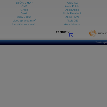
Zprávy o HDP
Akcie O2
ČNB
Akcie Kofola
Grexit
Akcie Apple
Brexit
Akcie Facebook
Volby v USA
Akcie BMW
Video zpravodajství
Akcie GE
Investiční komentáře
Akcie Moneta
Tvorba apl